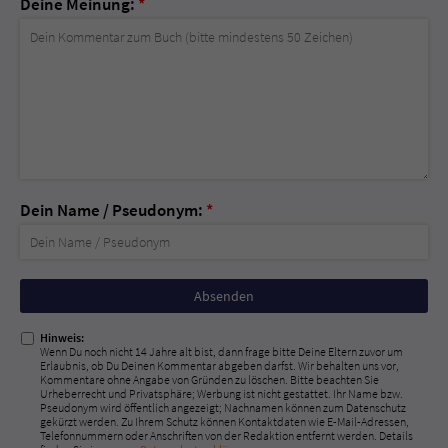
Deine Meinung:
*
Dein Name / Pseudonym:
*
Nicht
ausfüllen!
Hinweis:
Wenn Du noch nicht 14 Jahre alt bist, dann frage bitte Deine Eltern zuvor um
Erlaubnis, ob Du Deinen Kommentar abgeben darfst. Wir behalten uns vor,
Kommentare ohne Angabe von Gründen zu löschen. Bitte beachten Sie
Urheberrecht und Privatsphäre; Werbung ist nicht gestattet. Ihr Name bzw.
Pseudonym wird öffentlich angezeigt; Nachnamen können zum Datenschutz
gekürzt werden. Zu Ihrem Schutz können Kontaktdaten wie E-Mail-Adressen,
Telefonnummern oder Anschriften von der Redaktion entfernt werden. Details