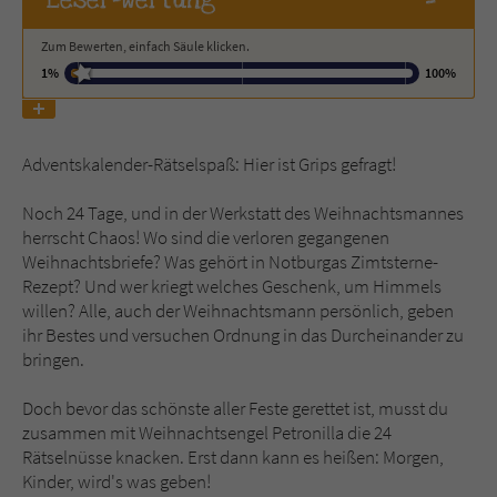
-
Zum Bewerten, einfach Säule klicken.
Name
tx_pwcomments_ahash
1%
100%
Anbieter
Literatur-Couch Medien GmbH & Co. KG
Laufzeit
1 Jahr
Adventskalender-Rätselspaß: Hier ist Grips gefragt!
Zweck
Cookie für Kommentare einzelner Buchtitel
Noch 24 Tage, und in der Werkstatt des Weihnachtsmannes
herrscht Chaos! Wo sind die verloren gegangenen
Weihnachtsbriefe? Was gehört in Notburgas Zimtsterne-
Name
fe_typo_user
Rezept? Und wer kriegt welches Geschenk, um Himmels
willen? Alle, auch der Weihnachtsmann persönlich, geben
Anbieter
Literatur-Couch Medien GmbH & Co. KG
ihr Bestes und versuchen Ordnung in das Durcheinander zu
bringen.
Laufzeit
Session
Doch bevor das schönste aller Feste gerettet ist, musst du
Dieses Cookie gewährleistet die
zusammen mit Weihnachtsengel Petronilla die 24
Kommunikation der Webseite mit dem
Rätselnüsse knacken. Erst dann kann es heißen: Morgen,
Zweck
Benutzer. Es wird benötigt um z. B. den
Kinder, wird's was geben!