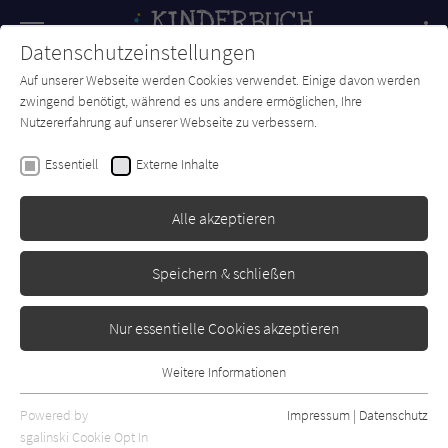
Navigation
Datenschutzeinstellungen
Couch
wechse
Auf unserer Webseite werden Cookies verwendet. Einige davon werden
Forum
Charts
Newsletter
SUCHE
zwingend benötigt, während es uns andere ermöglichen, Ihre
Nutzererfahrung auf unserer Webseite zu verbessern.
Markus Spang
Essentiell
Externe Inhalte
Wer knackt die
Weihnachtsnuss?
Alle akzeptieren
cbj
Erschienen: Oktober 2021
Bibliogr. Angaben
0
Speichern & schließen
Nur essentielle Cookies akzeptieren
Weitere Informationen
Essentiell
Essentielle Cookies werden für grundlegende Funktionen der
Powered by
Impressum
|
Datenschutz
Webseite benötigt. Dadurch ist gewährleistet, dass die Webseite
sgalinski Cookie Opt In