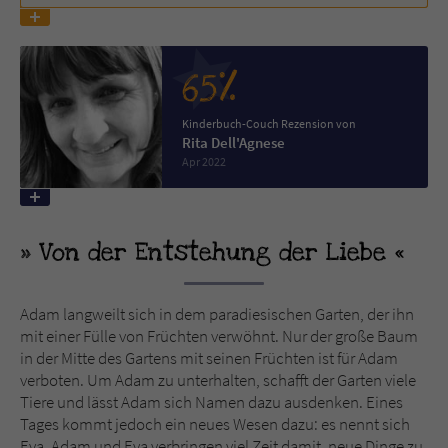
Name
tx_pwcomments_ahash
65%
Anbieter
Literatur-Couch Medien GmbH & Co. KG
Kinderbuch-Couch Rezension von
Laufzeit
1 Jahr
Rita Dell'Agnese
Apr 2022
Zweck
Cookie für Kommentare einzelner Buchtitel
Von der Entstehung der Liebe
Name
fe_typo_user
Anbieter
Literatur-Couch Medien GmbH & Co. KG
Adam langweilt sich in dem paradiesischen Garten, der ihn
mit einer Fülle von Früchten verwöhnt. Nur der große Baum
Laufzeit
Session
in der Mitte des Gartens mit seinen Früchten ist für Adam
verboten. Um Adam zu unterhalten, schafft der Garten viele
Dieses Cookie gewährleistet die
Tiere und lässt Adam sich Namen dazu ausdenken. Eines
Kommunikation der Webseite mit dem
Tages kommt jedoch ein neues Wesen dazu: es nennt sich
Zweck
Benutzer. Es wird benötigt um z. B. den
Eva. Adam und Eva verbringen viel Zeit damit, neue Dinge zu