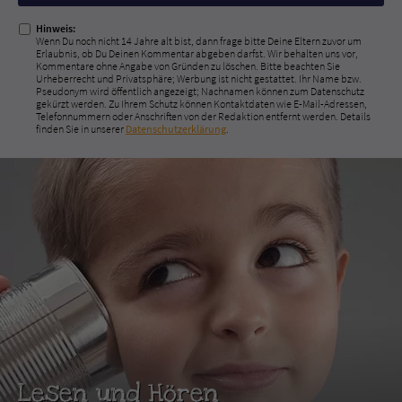
ausfüllen!
Hinweis:
Wenn Du noch nicht 14 Jahre alt bist, dann frage bitte Deine Eltern zuvor um
Erlaubnis, ob Du Deinen Kommentar abgeben darfst. Wir behalten uns vor,
Kommentare ohne Angabe von Gründen zu löschen. Bitte beachten Sie
Urheberrecht und Privatsphäre; Werbung ist nicht gestattet. Ihr Name bzw.
Pseudonym wird öffentlich angezeigt; Nachnamen können zum Datenschutz
gekürzt werden. Zu Ihrem Schutz können Kontaktdaten wie E-Mail-Adressen,
Telefonnummern oder Anschriften von der Redaktion entfernt werden. Details
finden Sie in unserer
Datenschutzerklärung
.
Lesen und Hören