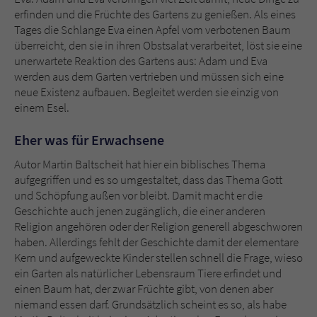
Sicherheitscode des Kontaktformulars zu
erfinden und die Früchte des Gartens zu genießen. Als eines
überprüfen.
Tages die Schlange Eva einen Apfel vom verbotenen Baum
überreicht, den sie in ihren Obstsalat verarbeitet, löst sie eine
unerwartete Reaktion des Gartens aus: Adam und Eva
werden aus dem Garten vertrieben und müssen sich eine
neue Existenz aufbauen. Begleitet werden sie einzig von
einem Esel.
Eher was für Erwachsene
Autor Martin Baltscheit hat hier ein biblisches Thema
aufgegriffen und es so umgestaltet, dass das Thema Gott
und Schöpfung außen vor bleibt. Damit macht er die
Geschichte auch jenen zugänglich, die einer anderen
Religion angehören oder der Religion generell abgeschworen
haben. Allerdings fehlt der Geschichte damit der elementare
Kern und aufgeweckte Kinder stellen schnell die Frage, wieso
ein Garten als natürlicher Lebensraum Tiere erfindet und
einen Baum hat, der zwar Früchte gibt, von denen aber
niemand essen darf. Grundsätzlich scheint es so, als habe