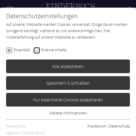
Navigation
Datenschutzeinstellungen
Couch
wechse
Auf unserer Webseite werden Cookies verwendet. Einige davon werden
Forum
Charts
Newsletter
SUCHE
zwingend benötigt, während es uns andere ermöglichen, Ihre
Nutzererfahrung auf unserer Webseite zu verbessern.
Martin Baltscheit
Essentiell
Externe Inhalte
Adam und Eva
Alle akzeptieren
Kindermann
Erschienen: Oktober 2021
Bibliogr. Angaben
0
Speichern & schließen
Nur essentielle Cookies akzeptieren
Weitere Informationen
Essentiell
Essentielle Cookies werden für grundlegende Funktionen der
Powered by
Impressum
|
Datenschutz
Webseite benötigt. Dadurch ist gewährleistet, dass die Webseite
sgalinski Cookie Opt In