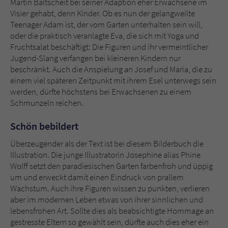
Martin Baltscheit bei seiner Adaption eher Erwachsene im
Visier gehabt, denn Kinder. Ob es nun der gelangweilte
Teenager Adam ist, der vom Garten unterhalten sein will,
oder die praktisch veranlagte Eva, die sich mit Yoga und
Fruchtsalat beschäftigt: Die Figuren und ihr vermeintlicher
Jugend-Slang verfangen bei kleineren Kindern nur
beschränkt. Auch die Anspielung an Josef und Maria, die zu
einem viel späteren Zeitpunkt mit ihrem Esel unterwegs sein
werden, dürfte höchstens bei Erwachsenen zu einem
Schmunzeln reichen.
Schön bebildert
Überzeugender als der Text ist bei diesem Bilderbuch die
Illustration. Die junge Illustratorin Josephine alias Phine
Wolff setzt den paradiesischen Garten farbenfroh und üppig
um und erweckt damit einen Eindruck von prallem
Wachstum. Auch ihre Figuren wissen zu punkten, verlieren
aber im modernen Leben etwas von ihrer sinnlichen und
lebensfrohen Art. Sollte dies als beabsichtigte Hommage an
gestresste Eltern so gewählt sein, dürfte auch dies eher ein