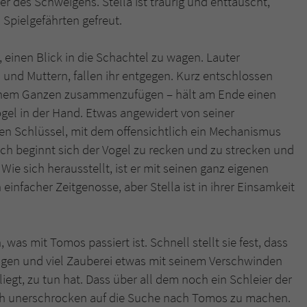
er des Schweigens. Stella ist traurig und enttäuscht,
überprüfen.
n Spielgefährten gefreut.
, einen Blick in die Schachtel zu wagen. Lauter
 und Muttern, fallen ihr entgegen. Kurz entschlossen
u einem Ganzen zusammenzufügen – hält am Ende einen
el in der Hand. Etwas angewidert von seiner
igen Schlüssel, mit dem offensichtlich ein Mechanismus
lich beginnt sich der Vogel zu recken und zu strecken und
 Wie sich herausstellt, ist er mit seinen ganz eigenen
 einfacher Zeitgenosse, aber Stella ist in ihrer Einsamkeit
was mit Tomos passiert ist. Schnell stellt sie fest, dass
Sagen und viel Zauberei etwas mit seinem Verschwinden
egt, zu tun hat. Dass über all dem noch ein Schleier der
sich unerschrocken auf die Suche nach Tomos zu machen.