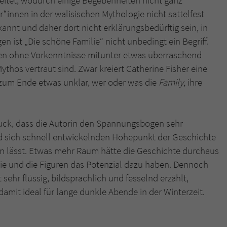
rbeitet, wodurch einige Begebenheiten nicht ganz
*innen in der walisischen Mythologie nicht sattelfest
annt und daher dort nicht erklärungsbedürftig sein, in
 ist „Die schöne Familie“ nicht unbedingt ein Begriff.
en ohne Vorkenntnisse mitunter etwas überraschend
ythos vertraut sind. Zwar kreiert Catherine Fisher eine
s zum Ende etwas unklar, wer oder was die
Family,
ihre
ck, dass die Autorin den Spannungsbogen sehr
nd sich schnell entwickelnden Höhepunkt der Geschichte
en lässt. Etwas mehr Raum hätte die Geschichte durchaus
rie und die Figuren das Potenzial dazu haben. Dennoch
sehr flüssig, bildsprachlich und fesselnd erzählt,
damit ideal für lange dunkle Abende in der Winterzeit.