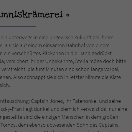
eimniskrämerei
Name
tx_pwcomments_ahash
Anbieter
Literatur-Couch Medien GmbH & Co. KG
lein unterwegs in eine ungewisse Zukunft bei ihrem
Laufzeit
1 Jahr
es, als sie auf einem einsamen Bahnhof von einem
n ein verschnürtes Päckchen in die Hand gedrückt
Zweck
Cookie für Kommentare einzelner Buchtitel
, versichert ihr der Unbekannte, Stella möge doch bitte
 verstreicht, die fünf Minuten sind schon lange vorbei,
Name
fe_typo_user
ehen. Also schnappt sie sich in letzter Minute die Kiste
sich.
Anbieter
Literatur-Couch Medien GmbH & Co. KG
nttäuschung: Captain Jones, ihr Patenonkel und seine
Laufzeit
Session
sd-y-Fran liegt dunkel und ziemlich verwaist da, nur eine
Dieses Cookie gewährleistet die Kommunikation der
ngestellte sind die einzigen Menschen in dem großen
Webseite mit dem Benutzer. Es wird benötigt um z. B.
Zweck
on Tomos, dem ebenso abwesenden Sohn des Captains,
den Sicherheitscode des Kontaktformulars zu