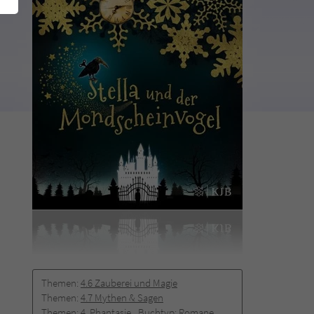
Themen:
4.6 Zauberei und Magie
Themen:
4.7 Mythen & Sagen
Themen:
4. Phantasie
Buchtyp:
Romane