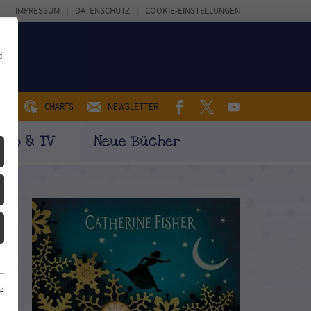
IMPRESSUM
DATENSCHUTZ
COOKIE-EINSTELLUNGEN
d
FACEBOOK
TWITTER
YOUTUBE
UM
CHARTS
NEWSLETTER
ino & TV
Neue Bücher
z