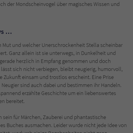
uch der Mondscheinvogel über magisches Wissen und
ys …
m Mut und welcher Unerschrockenheit Stella scheinbar
rt. Ganz allein ist sie unterwegs, in Dunkelheit und
cht gerade herzlich in Empfang genommen und doch
 lässt sich nicht verbiegen, bleibt neugierig, humorvoll,
e Zukunft einsam und trostlos erscheint. Eine Prise
iel Neugier sind auch dabei und bestimmen ihr Handeln.
e spannend erzählte Geschichte um ein liebenswertes
n bereitet.
n sein für Märchen, Zauberei und phantastische
des Buches ausmachen. Leider wurde nicht jede Idee von