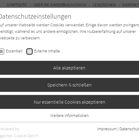
STARTSEITE
ÜBER DIE KINDERBUCH-COUCH
LESEZEICHEN
KONTAKT
Datenschutzeinstellungen
Auf unserer Webseite werden Cookies verwendet. Einige davon werden zwingen
enötigt, während es uns andere ermöglichen, Ihre Nutzererfahrung auf unserer
ebseite zu verbessern.
FOR
Essentiell
Externe Inhalte
Autor*in
Verlage
Magazin
K
Alle akzeptieren
Speichern & schließen
ndscheinvogel
Nur essentielle Cookies akzeptieren
Weitere Informationen
0
Essentiell
Essentielle Cookies werden für grundlegende Funktionen der Webseite
Powered by
Impressum
|
Datenschut
benötigt. Dadurch ist gewährleistet, dass die Webseite einwandfrei
galinski Cookie Opt In