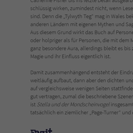
Catherine Fisher bis ins letzte Detail ausgea
schlüssig wirken, zumindest nicht, wenn Leser
sind. Denn die „Tylwyth Teg“ mag in Wales bek
anderen Ländern mit eigenen Mythen und Sagen
Aus diesem Grund wirkt das Buch auf Person
oder holpriger als für Personen, die mit dem M
ganz besondere Aura, allerdings bleibt es bi
Magie und ihr Einfluss eigentlich ist.
Damit zusammenhängend entsteht der Eindru
weitläufig aufbaut, dann aber den dichten u
auf vergleichsweise wenigen Seiten stattfind
gut vertragen, zumal die beschriebene Szene
ist
Stella und der Mondscheinvogel
insgesamt 
tatsächlich ein ziemlicher „Page-Turner“ und 