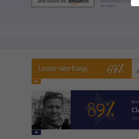
Jetzt kaufen bei
Buchhändler vor Ort
(Anzeige*)
69%
Leser
-Wertung
89%
Kin
Cl
Dez