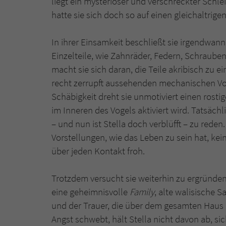
liegt ein mysteriöser und verschreckter Schlei
hatte sie sich doch so auf einen gleichaltrige
In ihrer Einsamkeit beschließt sie irgendwann
Einzelteile, wie Zahnräder, Federn, Schrauben
macht sie sich daran, die Teile akribisch z
recht zerrupft aussehenden mechanischen Vog
Schäbigkeit dreht sie unmotiviert einen rost
im Inneren des Vogels aktiviert wird. Tatsäch
– und nun ist Stella doch verblüfft – zu reden.
Vorstellungen, wie das Leben zu sein hat, kein
über jeden Kontakt froh.
Trotzdem versucht sie weiterhin zu ergründen, 
eine geheimnisvolle
Family
, alte walisische 
und der Trauer, die über dem gesamten Haus li
Angst schwebt, hält Stella nicht davon ab, 