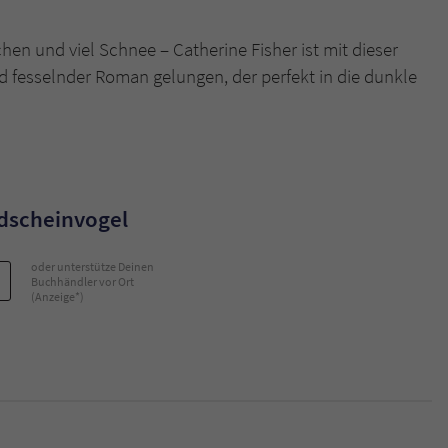
en und viel Schnee – Catherine Fisher ist mit dieser
 fesselnder Roman gelungen, der perfekt in die dunkle
ndscheinvogel
oder unterstütze Deinen
Buchhändler vor Ort
(Anzeige*)