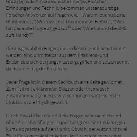
Grob gegliedert in die Bereiche Energie, Forscher,
Sicherheitscode des Kontaktformulars zu
Erfindungen und Technik, bekommen wissensdurstige
überprüfen.
Forscher Antworten auf Fragen wie: ";Warum leuchtet eine
Glühbirne?", ,"; Wie misst ein Thermometer Fieber?", ";Wer
hat das erste Flugzeug gebaut?" oder ";Wie kommt die SMS
aufs Handy?".
Die ausgewählten Fragen, die in diesem Buch beantwortet
werden, sind unmittelbar aus dem Erfahrens- und
Erlebnisbereich der jungen Leser gegriffen und setzen somit
direkt am Alltag der Kinder an.
Jeder Frage ist in diesem Sachbuch eine Seite gewidmet.
Zum Teil mit erklärenden Skizzen oder thematisch
zusammenhängenden s-w-Zeichnungen wird ein erster
Einblick in die Physik gewährt.
Ulrich Dewald beantwortet die Fragen sehr sachlich und
ohne Ausschweifungen. Damit bringt er seine Erklärungen
kurz und präzise auf den Punkt. Obwohl der Autor nicht viel
Platz für Nebensächlichkeiten lässt, versteht er es, selbst