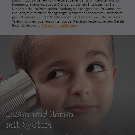
Erlaubnis, ob Du Deinen Kommentar abgeben darfst. Wir behalten uns vor,
Kommentare ohne Angabe von Gründen zu löschen. Bitte beachten Sie
Urheberrecht und Privatsphäre; Werbung ist nicht gestattet. Ihr Name bzw.
Pseudonym wird öffentlich angezeigt; Nachnamen können zum Datenschutz
gekürzt werden. Zu Ihrem Schutz können Kontaktdaten wie E-Mail-Adressen,
Telefonnummern oder Anschriften von der Redaktion entfernt werden. Details
finden Sie in unserer
Datenschutzerklärung
.
Lesen und Hören
mit System