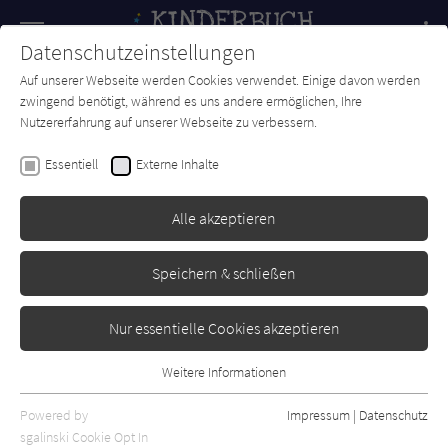
Navigation
Datenschutzeinstellungen
Couch
wechse
Auf unserer Webseite werden Cookies verwendet. Einige davon werden
Forum
Charts
Newsletter
SUCHE
zwingend benötigt, während es uns andere ermöglichen, Ihre
Nutzererfahrung auf unserer Webseite zu verbessern.
Ulrich Dewald
Essentiell
Externe Inhalte
Große Erfindungen
Alle akzeptieren
Kosmos
Erschienen: April 2006
0
Speichern & schließen
Nur essentielle Cookies akzeptieren
Weitere Informationen
Essentiell
Essentielle Cookies werden für grundlegende Funktionen der
Powered by
Impressum
|
Datenschutz
Webseite benötigt. Dadurch ist gewährleistet, dass die Webseite
sgalinski Cookie Opt In