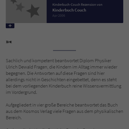
Kinderbuch-Couch Rezension von
Kinderbuch Couch
Name
tx_pwcomments_ahash
Apr 2006
Anbieter
Literatur-Couch Medien GmbH & Co. KG
Laufzeit
1 Jahr
Zweck
Cookie für Kommentare einzelner Buchtitel
Sachlich und kompetent beantwortet Diplom Physiker
Ulrich Dewald Fragen, die Kindern im Alltag immer wieder
Name
fe_typo_user
begegnen. Die Antworten auf diese Fragen sind hier
allerdings nicht in Geschichten eingebettet, denn es steht
bei dem vorliegenden Kinderbuch reine Wissensvermittlung
Anbieter
Literatur-Couch Medien GmbH & Co. KG
im Vordergrund.
Laufzeit
Session
Aufgegliedert in vier große Bereiche beantwortet das Buch
aus dem Kosmos Verlag viele Fragen aus dem physikalischen
Dieses Cookie gewährleistet die
Bereich.
Kommunikation der Webseite mit dem
Zweck
Benutzer. Es wird benötigt um z. B. den