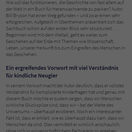
Sicherheitscode des Kontaktformulars zu
Wie soll das funktionieren, die Geschichte von fast allem auf
überprüfen.
der Welt in ein Buch für Heranwachsende zu packen? Autor
Bill Bryson hat einen Weg gefunden – und zwar einen sehr
erfolgreichen. Aufgeteilt in Oberthemen präsentiert sich das
Sachbuch schon auf den ersten Blick sehr strukturiert.
Begonnen wird mit dem Weltall, geht es weiter zum
Geschehen auf der Erde mit Themen wie Wissenschaft,
Leben, unserer Herkunft bis zum Eingreifen des Menschen in
das Geschehen.
Ein ergreifendes Vorwort mit viel Verständnis
für kindliche Neugier
In seinem Vorwort macht der Autor deutlich, dass er vollstes
Verständnis für komplizierte Kinderfragen hat und genau mit
diesem Buch möchte er zudem zeigen, dass wir Menschen
wirkliche Glückspilze sind, dass wir – bei der Weite des
Universums – überhaupt existieren. Noch ein interessanter
Fakt ist, dass er erklärt, wie es überhaupt dazu kam, dass wir
Menschen da sind. Dies vermittelt er wirklich anschaulich,
ohne sich in wissenschaftlichem Fachjargon zu ergehen.