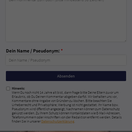
Dein Name / Pseudonym:
*
Nicht
ausfüllen!
Hinweis:
Wenn Du noch nicht 14 Jahre alt bist, dann frage bitte Deine Eltern zuvor um
Erlaubnis, ob Du Deinen Kommentar abgeben darfst. Wir behalten uns vor,
Kommentare ohne Angabe von Gründen zu löschen. Bitte beachten Sie
Urheberrecht und Privatsphäre; Werbung ist nicht gestattet. Ihr Name bzw.
Pseudonym wird öffentlich angezeigt; Nachnamen können zum Datenschutz
gekürzt werden. Zu Ihrem Schutz können Kontaktdaten wie E-Mail-Adressen,
Telefonnummern oder Anschriften von der Redaktion entfernt werden. Details
finden Sie in unserer
Datenschutzerklärung
.