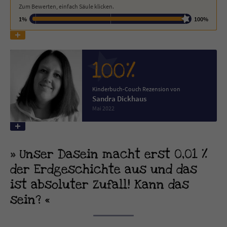
Zum Bewerten, einfach Säule klicken.
1%
100%
Name
tx_pwcomments_ahash
Anbieter
Literatur-Couch Medien GmbH & Co. KG
100%
Laufzeit
1 Jahr
Kinderbuch-Couch Rezension von
Zweck
Cookie für Kommentare einzelner Buchtitel
Sandra Dickhaus
Mai 2022
Name
fe_typo_user
Anbieter
Literatur-Couch Medien GmbH & Co. KG
Unser Dasein macht erst 0,01 %
der Erdgeschichte aus und das
Laufzeit
Session
ist absoluter Zufall! Kann das
Dieses Cookie gewährleistet die
sein?
Kommunikation der Webseite mit dem
Zweck
Benutzer. Es wird benötigt um z. B. den