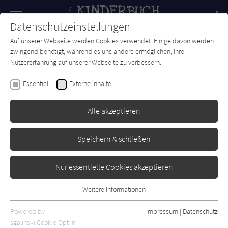
Navigation
Datenschutzeinstellungen
Couch
wechse
Auf unserer Webseite werden Cookies verwendet. Einige davon werden
Forum
Charts
Newsletter
SUCHE
zwingend benötigt, während es uns andere ermöglichen, Ihre
Nutzererfahrung auf unserer Webseite zu verbessern.
Bill Bryson
Essentiell
Externe Inhalte
Eine kurze Geschichte von
fast allem
Alle akzeptieren
cbj
Erschienen: Februar 2022
Bibliogr. Angaben
0
Speichern & schließen
Nur essentielle Cookies akzeptieren
Weitere Informationen
Essentiell
Essentielle Cookies werden für grundlegende Funktionen der
Powered by
Impressum
|
Datenschutz
Webseite benötigt. Dadurch ist gewährleistet, dass die Webseite
sgalinski Cookie Opt In