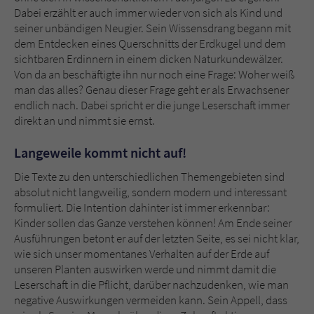
Dabei erzählt er auch immer wieder von sich als Kind und
seiner unbändigen Neugier. Sein Wissensdrang begann mit
dem Entdecken eines Querschnitts der Erdkugel und dem
sichtbaren Erdinnern in einem dicken Naturkundewälzer.
Von da an beschäftigte ihn nur noch eine Frage: Woher weiß
man das alles? Genau dieser Frage geht er als Erwachsener
endlich nach. Dabei spricht er die junge Leserschaft immer
direkt an und nimmt sie ernst.
Langeweile kommt nicht auf!
Die Texte zu den unterschiedlichen Themengebieten sind
absolut nicht langweilig, sondern modern und interessant
formuliert. Die Intention dahinter ist immer erkennbar:
Kinder sollen das Ganze verstehen können! Am Ende seiner
Ausführungen betont er auf der letzten Seite, es sei nicht klar,
wie sich unser momentanes Verhalten auf der Erde auf
unseren Planten auswirken werde und nimmt damit die
Leserschaft in die Pflicht, darüber nachzudenken, wie man
negative Auswirkungen vermeiden kann. Sein Appell, dass