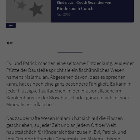
Kinderbuch-Couch Rezension von
Kinderbuch Couch
Apr 2006
Name
tx_pwcomments_ahash
Anbieter
Literatur-Couch Medien GmbH & Co. KG
Laufzeit
1 Jahr
Zweck
Cookie für Kommentare einzelner Buchtitel
Evi und Patrick machen eine seltsame Entdeckung. Aus einer
Pfütze der Baustelle spricht sie ein fischähnliches Wesen
namens Malamu an. Abgesehen davon, dass es sprechen
Name
fe_typo_user
kann, hat es noch eine ganz besondere Fähigkeit. Es kann in
jeder Flüssigkeit auftauchen: in der Infusionsflasche im
Anbieter
Literatur-Couch Medien GmbH & Co. KG
Krankenhaus, in der Kloschüssel oder ganz einfach in einer
Mineralwasserflasche.
Laufzeit
Session
Das zauberhafte Wesen Malamu hat sich auf die Flossen
Dieses Cookie gewährleistet die
geschrieben, zu jeder Zeit und an jedem Ort der Welt
Kommunikation der Webseite mit dem
hauptsächlich für Kinder sichtbar zu sein. Evi, Patrick und
Zweck
Benutzer. Es wird benötigt um z. B. den
ihre Freunde hüten das Geheimnis um Malamu, bis sie