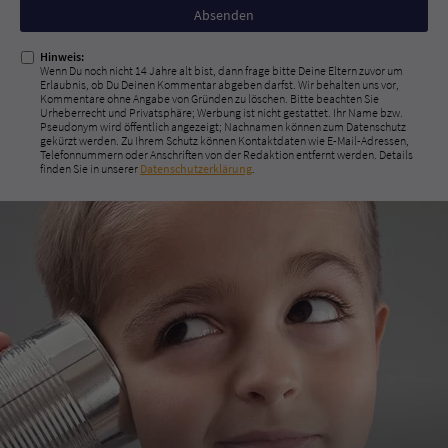
Nicht
ausfüllen!
Hinweis:
Wenn Du noch nicht 14 Jahre alt bist, dann frage bitte Deine Eltern zuvor um
Erlaubnis, ob Du Deinen Kommentar abgeben darfst. Wir behalten uns vor,
Kommentare ohne Angabe von Gründen zu löschen. Bitte beachten Sie
Urheberrecht und Privatsphäre; Werbung ist nicht gestattet. Ihr Name bzw.
Pseudonym wird öffentlich angezeigt; Nachnamen können zum Datenschutz
gekürzt werden. Zu Ihrem Schutz können Kontaktdaten wie E-Mail-Adressen,
Telefonnummern oder Anschriften von der Redaktion entfernt werden. Details
finden Sie in unserer
Datenschutzerklärung
.