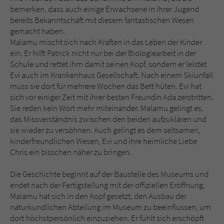
Sicherheitscode des Kontaktformulars zu
bemerken, dass auch einige Erwachsene in ihrer Jugend
überprüfen.
bereits Bekanntschaft mit diesem fantastischen Wesen
gemacht haben.
Malamu mischt sich nach Kräften in das Leben der Kinder
ein. Er hilft Patrick nicht nur bei der Biologiearbeit in der
Schule und rettet ihm damit seinen Kopf, sondern er leistet
Evi auch im Krankenhaus Gesellschaft. Nach einem Skiunfall
muss sie dort für mehrere Wochen das Bett hüten. Evi hat
sich vor einiger Zeit mit ihrer besten Freundin Ada zerstritten.
Sie reden kein Wort mehr miteinander. Malamu gelingt es,
das Missverständnis zwischen den beiden aufzuklären und
sie wieder zu versöhnen. Auch gelingt es dem seltsamen,
kinderfreundlichen Wesen, Evi und ihre heimliche Liebe
Chris ein bisschen näher zu bringen.
Die Geschichte beginnt auf der Baustelle des Museums und
endet nach der Fertigstellung mit der offiziellen Eröffnung.
Malamu hat sich in den Kopf gesetzt, den Ausbau der
naturkundlichen Abteilung im Museum zu beeinflussen, um
dort höchstpersönlich einzuziehen. Er fühlt sich erschöpft