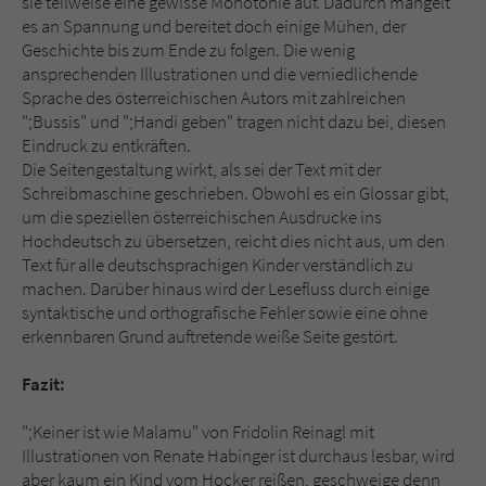
sie teilweise eine gewisse Monotonie auf. Dadurch mangelt
es an Spannung und bereitet doch einige Mühen, der
Geschichte bis zum Ende zu folgen. Die wenig
ansprechenden Illustrationen und die verniedlichende
Sprache des österreichischen Autors mit zahlreichen
";Bussis" und ";Handi geben" tragen nicht dazu bei, diesen
Eindruck zu entkräften.
Die Seitengestaltung wirkt, als sei der Text mit der
Schreibmaschine geschrieben. Obwohl es ein Glossar gibt,
um die speziellen österreichischen Ausdrucke ins
Hochdeutsch zu übersetzen, reicht dies nicht aus, um den
Text für alle deutschsprachigen Kinder verständlich zu
machen. Darüber hinaus wird der Lesefluss durch einige
syntaktische und orthografische Fehler sowie eine ohne
erkennbaren Grund auftretende weiße Seite gestört.
Fazit:
";Keiner ist wie Malamu" von Fridolin Reinagl mit
Illustrationen von Renate Habinger ist durchaus lesbar, wird
aber kaum ein Kind vom Hocker reißen, geschweige denn