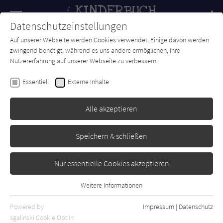
Navigation
Datenschutzeinstellungen
Couch
wechse
Auf unserer Webseite werden Cookies verwendet. Einige davon werden
Forum
Charts
Newsletter
SUCHE
zwingend benötigt, während es uns andere ermöglichen, Ihre
Nutzererfahrung auf unserer Webseite zu verbessern.
Fridolin Reinagl
Essentiell
Externe Inhalte
Keiner ist wie Malamu
Alle akzeptieren
Residenz-Verlag
Erschienen: April 2006
0
Speichern & schließen
Nur essentielle Cookies akzeptieren
Weitere Informationen
Essentiell
Essentielle Cookies werden für grundlegende Funktionen der
Powered by
Impressum
|
Datenschutz
Webseite benötigt. Dadurch ist gewährleistet, dass die Webseite
sgalinski Cookie Opt In