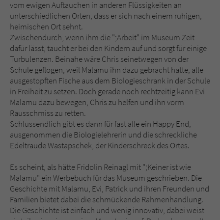
vom ewigen Auftauchen in anderen Flüssigkeiten an
unterschiedlichen Orten, dass er sich nach einem ruhigen,
heimischen Ort sehnt.
Zwischendurch, wenn ihm die ";Arbeit" im Museum Zeit
dafür lässt, taucht er bei den Kindern auf und sorgt für einige
Turbulenzen. Beinahe wäre Chris seinetwegen von der
Schule geflogen, weil Malamu ihn dazu gebracht hatte, alle
ausgestopften Fische aus dem Biologieschrank in der Schule
in Freiheit zu setzen. Doch gerade noch rechtzeitig kann Evi
Malamu dazu bewegen, Chris zu helfen und ihn vorm
Rausschmiss zu retten.
Schlussendlich gibt es dann für fast alle ein Happy End,
ausgenommen die Biologielehrerin und die schreckliche
Edeltraude Wastapschek, der Kinderschreck des Ortes.
Es scheint, als hätte Fridolin Reinagl mit ";Keiner ist wie
Malamu" ein Werbebuch für das Museum geschrieben. Die
Geschichte mit Malamu, Evi, Patrick und ihren Freunden und
Familien bietet dabei die schmückende Rahmenhandlung.
Die Geschichte ist einfach und wenig innovativ, dabei weist