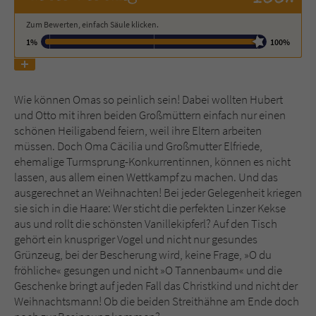
Zum Bewerten, einfach Säule klicken.
Name
tx_pwcomments_ahash
1%
100%
Anbieter
Literatur-Couch Medien GmbH & Co. KG
Laufzeit
1 Jahr
Wie können Omas so peinlich sein! Dabei wollten Hubert
und Otto mit ihren beiden Großmüttern einfach nur einen
schönen Heiligabend feiern, weil ihre Eltern arbeiten
Zweck
Cookie für Kommentare einzelner Buchtitel
müssen. Doch Oma Cäcilia und Großmutter Elfriede,
ehemalige Turmsprung-Konkurrentinnen, können es nicht
lassen, aus allem einen Wettkampf zu machen. Und das
Name
fe_typo_user
ausgerechnet an Weihnachten! Bei jeder Gelegenheit kriegen
sie sich in die Haare: Wer sticht die perfekten Linzer Kekse
Anbieter
Literatur-Couch Medien GmbH & Co. KG
aus und rollt die schönsten Vanillekipferl? Auf den Tisch
gehört ein knuspriger Vogel und nicht nur gesundes
Laufzeit
Session
Grünzeug, bei der Bescherung wird, keine Frage, »O du
fröhliche« gesungen und nicht »O Tannenbaum« und die
Dieses Cookie gewährleistet die
Geschenke bringt auf jeden Fall das Christkind und nicht der
Kommunikation der Webseite mit dem
Weihnachtsmann! Ob die beiden Streithähne am Ende doch
Zweck
Benutzer. Es wird benötigt um z. B. den