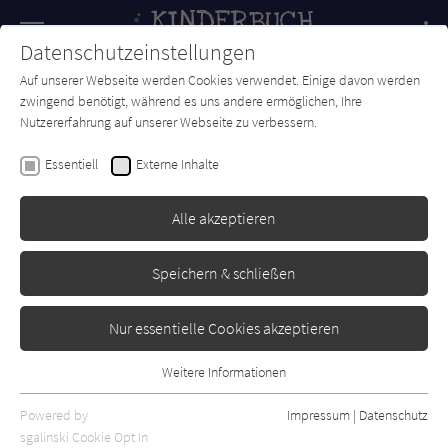
Navigation
Datenschutzeinstellungen
Couch
wechse
Auf unserer Webseite werden Cookies verwendet. Einige davon werden
Forum
Charts
Newsletter
SUCHE
zwingend benötigt, während es uns andere ermöglichen, Ihre
Nutzererfahrung auf unserer Webseite zu verbessern.
Hannes Wirlinger
Essentiell
Externe Inhalte
Das Weihnachtsduell der
Großmütter
Alle akzeptieren
Tulipan
Erschienen: September 2022
Bibliogr. Angaben
0
Speichern & schließen
Nur essentielle Cookies akzeptieren
Weitere Informationen
Essentiell
Essentielle Cookies werden für grundlegende Funktionen der
Powered by
Impressum
|
Datenschutz
Webseite benötigt. Dadurch ist gewährleistet, dass die Webseite
sgalinski Cookie Opt In