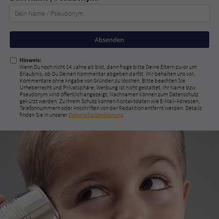
Nicht
ausfüllen!
Hinweis:
Wenn Du noch nicht 14 Jahre alt bist, dann frage bitte Deine Eltern zuvor um
Erlaubnis, ob Du Deinen Kommentar abgeben darfst. Wir behalten uns vor,
Kommentare ohne Angabe von Gründen zu löschen. Bitte beachten Sie
Urheberrecht und Privatsphäre; Werbung ist nicht gestattet. Ihr Name bzw.
Pseudonym wird öffentlich angezeigt; Nachnamen können zum Datenschutz
gekürzt werden. Zu Ihrem Schutz können Kontaktdaten wie E-Mail-Adressen,
Telefonnummern oder Anschriften von der Redaktion entfernt werden. Details
finden Sie in unserer
Datenschutzerklärung
.