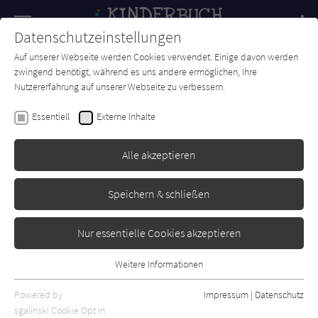
Navigation
Datenschutzeinstellungen
Couch
wechse
Auf unserer Webseite werden Cookies verwendet. Einige davon werden
Forum
Charts
Newsletter
SUCHE
zwingend benötigt, während es uns andere ermöglichen, Ihre
Nutzererfahrung auf unserer Webseite zu verbessern.
Jessica von Bredow-Werndl
,
Antje Szillat
Essentiell
Externe Inhalte
Gut Aubenhausen - Emilia und
das Glück der Pferde
Alle akzeptieren
dtv
Erschienen: August 2022
Bibliogr. Angaben
0
Speichern & schließen
Nur essentielle Cookies akzeptieren
Weitere Informationen
Essentiell
Essentielle Cookies werden für grundlegende Funktionen der
Powered by
Impressum
|
Datenschutz
Webseite benötigt. Dadurch ist gewährleistet, dass die Webseite
sgalinski Cookie Opt In