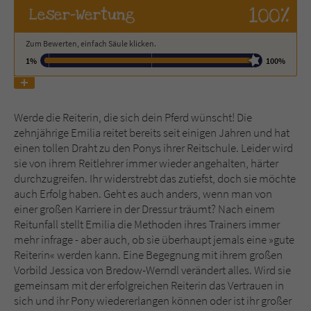
100%
Leser
-Wertung
Name
tx_pwcomments_ahash
Zum Bewerten, einfach Säule klicken.
1%
100%
Anbieter
Literatur-Couch Medien GmbH & Co. KG
Laufzeit
1 Jahr
Werde die Reiterin, die sich dein Pferd wünscht! Die
Zweck
Cookie für Kommentare einzelner Buchtitel
zehnjährige Emilia reitet bereits seit einigen Jahren und hat
einen tollen Draht zu den Ponys ihrer Reitschule. Leider wird
sie von ihrem Reitlehrer immer wieder angehalten, härter
Name
fe_typo_user
durchzugreifen. Ihr widerstrebt das zutiefst, doch sie möchte
auch Erfolg haben. Geht es auch anders, wenn man von
Anbieter
Literatur-Couch Medien GmbH & Co. KG
einer großen Karriere in der Dressur träumt? Nach einem
Reitunfall stellt Emilia die Methoden ihres Trainers immer
Laufzeit
Session
mehr infrage - aber auch, ob sie überhaupt jemals eine »gute
Reiterin« werden kann. Eine Begegnung mit ihrem großen
Dieses Cookie gewährleistet die
Vorbild Jessica von Bredow-Werndl verändert alles. Wird sie
Kommunikation der Webseite mit dem
gemeinsam mit der erfolgreichen Reiterin das Vertrauen in
Zweck
Benutzer. Es wird benötigt um z. B. den
sich und ihr Pony wiedererlangen können oder ist ihr großer