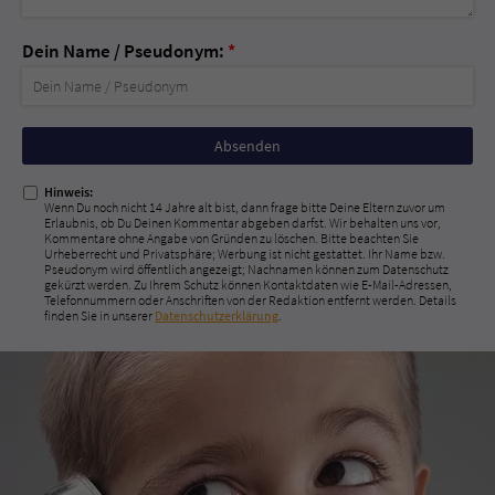
Dein Name / Pseudonym:
*
Nicht
ausfüllen!
Hinweis:
Wenn Du noch nicht 14 Jahre alt bist, dann frage bitte Deine Eltern zuvor um
Erlaubnis, ob Du Deinen Kommentar abgeben darfst. Wir behalten uns vor,
Kommentare ohne Angabe von Gründen zu löschen. Bitte beachten Sie
Urheberrecht und Privatsphäre; Werbung ist nicht gestattet. Ihr Name bzw.
Pseudonym wird öffentlich angezeigt; Nachnamen können zum Datenschutz
gekürzt werden. Zu Ihrem Schutz können Kontaktdaten wie E-Mail-Adressen,
Telefonnummern oder Anschriften von der Redaktion entfernt werden. Details
finden Sie in unserer
Datenschutzerklärung
.