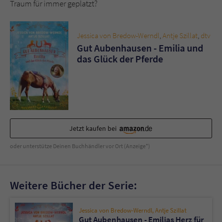
Sicherheitscode des Kontaktformulars zu
Traum für immer geplatzt?
überprüfen.
Jessica von Bredow-Werndl
,
Antje Szillat
,
dtv
Gut Aubenhausen - Emilia und
das Glück der Pferde
Jetzt kaufen bei
oder unterstütze Deinen Buchhändler vor Ort (Anzeige*)
Weitere Bücher der Serie:
Jessica von Bredow-Werndl
,
Antje Szillat
Gut Aubenhausen - Emilias Herz für