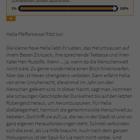
Zum Bewerten, einfach Säule klicken.
1%
100%
Name
tx_pwcomments_ahash
Anbieter
Literatur-Couch Medien GmbH & Co. KG
Hella Pfefferkessel flitzt los!
Laufzeit
1 Jahr
Die kleine Hexe Hella liebt ihr Leben, das Herumsausen auf
ihrem Besen Zickzack, ihre sprechende Teetasse und ihren
Zweck
Cookie für Kommentare einzelner Buchtitel
Kater Herr Rudolfo. Wenn ... ja, wenn da die Menschenwelt
nicht wäre. Zu gerne würde Hella einen Blick hineinwerfen.
Aber das ist Hexen strengstens verboten. Dann erfährt Hella
Name
fe_typo_user
von einer Unruhenacht, die einmal im Jahr von den
Menschen gefeiert wird. In dieser Nacht, sagt man, kommen
Anbieter
Literatur-Couch Medien GmbH & Co. KG
alle schaurigen Geschöpfe der Dunkelheit bis auf den letzten
Rübengeist heraus, um herumzuspuken. Für Hella
Laufzeit
Session
dieGelegenheit, heimlich die geheimnisvolle Menschwelt zu
betreten. Dort trifft sie auf Lia, die neu in der Stadt ist und vor
Dieses Cookie gewährleistet die
ganz eigenen Herausforderungen steht. Schnell verbünden
Kommunikation der Webseite mit dem
sich die zwei, als Lia Hilfe braucht. Auch nach dem ganzen
Zweck
Benutzer. Es wird benötigt um z. B. den
Hokuspokus ist der Spuk für Lia noch nicht vorbei. Und