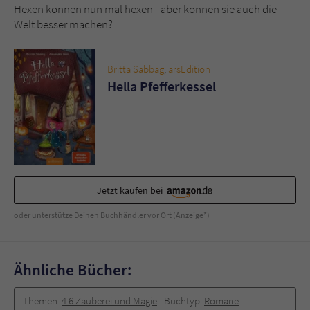
Sicherheitscode des Kontaktformulars zu
Hexen können nun mal hexen - aber können sie auch die
überprüfen.
Welt besser machen?
Britta Sabbag
,
arsEdition
Hella Pfefferkessel
Jetzt kaufen bei
oder unterstütze Deinen Buchhändler vor Ort (Anzeige*)
Ähnliche Bücher:
Themen:
4.6 Zauberei und Magie
Buchtyp:
Romane