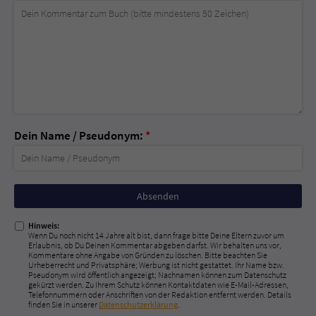
Dein Name / Pseudonym:
*
Nicht
ausfüllen!
Hinweis:
Wenn Du noch nicht 14 Jahre alt bist, dann frage bitte Deine Eltern zuvor um
Erlaubnis, ob Du Deinen Kommentar abgeben darfst. Wir behalten uns vor,
Kommentare ohne Angabe von Gründen zu löschen. Bitte beachten Sie
Urheberrecht und Privatsphäre; Werbung ist nicht gestattet. Ihr Name bzw.
Pseudonym wird öffentlich angezeigt; Nachnamen können zum Datenschutz
gekürzt werden. Zu Ihrem Schutz können Kontaktdaten wie E-Mail-Adressen,
Telefonnummern oder Anschriften von der Redaktion entfernt werden. Details
finden Sie in unserer
Datenschutzerklärung
.