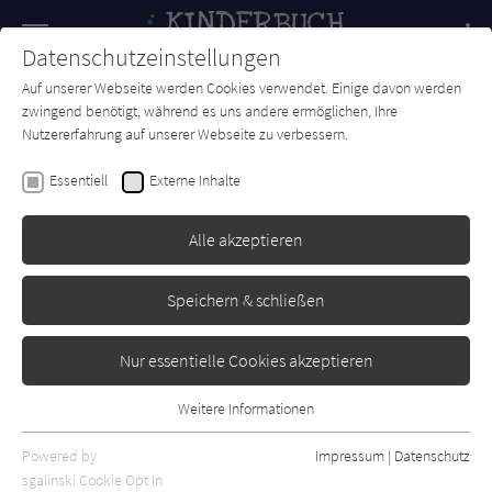
Navigation
Datenschutzeinstellungen
Couch
wechse
Auf unserer Webseite werden Cookies verwendet. Einige davon werden
Forum
Charts
Newsletter
SUCHE
zwingend benötigt, während es uns andere ermöglichen, Ihre
Nutzererfahrung auf unserer Webseite zu verbessern.
Britta Sabbag
Essentiell
Externe Inhalte
Hella Pfefferkessel
Alle akzeptieren
arsEdition
Erschienen: August 2022
Bibliogr. Angaben
0
Speichern & schließen
Nur essentielle Cookies akzeptieren
Weitere Informationen
Essentiell
Essentielle Cookies werden für grundlegende Funktionen der
Powered by
Impressum
|
Datenschutz
Webseite benötigt. Dadurch ist gewährleistet, dass die Webseite
sgalinski Cookie Opt In