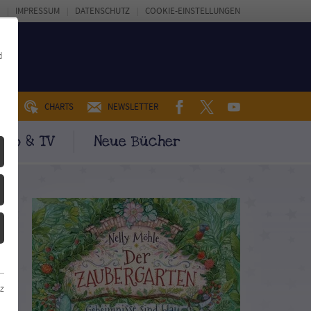
IMPRESSUM
DATENSCHUTZ
COOKIE-EINSTELLUNGEN
d
FACEBOOK
TWITTER
YOUTUBE
UM
CHARTS
NEWSLETTER
ino & TV
Neue Bücher
z