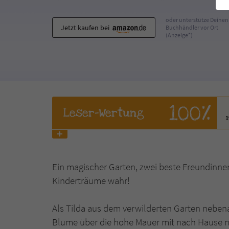
oder unterstütze Deinen
Jetzt kaufen bei
Buchhändler vor Ort
(Anzeige*)
100%
Leser
-Wertung
Ein magischer Garten, zwei beste Freundinnen
Kinderträume wahr!
Als Tilda aus dem verwilderten Garten nebena
Blume über die hohe Mauer mit nach Hause ni