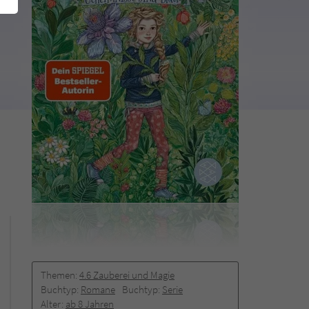
Themen:
4.6 Zauberei und Magie
Buchtyp:
Romane
Buchtyp:
Serie
Alter:
ab 8 Jahren