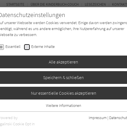
STARTSEITE
ÜBER DIE KINDERBUCH-COUCH
LESEZEICHEN
KONTAKT
Datenschutzeinstellungen
Auf unserer Webseite werden Cookies verwendet. Einige davon werden zwingen
enötigt, während es uns andere ermöglichen, Ihre Nutzererfahrung auf unserer
ebseite zu verbessern.
FOR
Essentiell
Externe Inhalte
Autor*in
Verlage
Magazin
K
Alle akzeptieren
Speichern & schließen
 - Geheimnisse sind
Nur essentielle Cookies akzeptieren
Weitere Informationen
Essentiell
Essentielle Cookies werden für grundlegende Funktionen der Webseite
Powered by
Impressum
|
Datenschut
0
benötigt. Dadurch ist gewährleistet, dass die Webseite einwandfrei
galinski Cookie Opt In