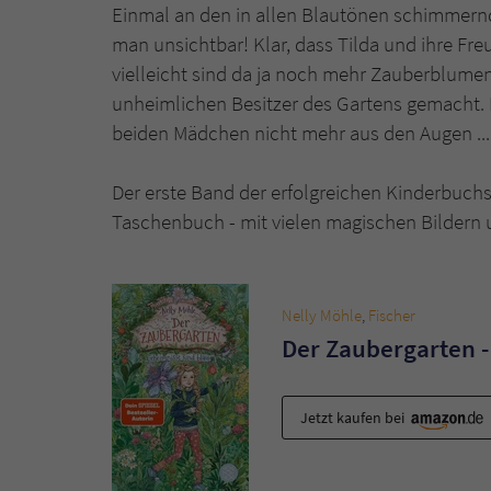
Einmal an den in allen Blautönen schimmernd
man unsichtbar! Klar, dass Tilda und ihre Fr
vielleicht sind da ja noch mehr Zauberblum
unheimlichen Besitzer des Gartens gemacht. D
beiden Mädchen nicht mehr aus den Augen ...
Der erste Band der erfolgreichen Kinderbuchse
Taschenbuch - mit vielen magischen Bilder
Nelly Möhle
,
Fischer
Der Zaubergarten -
Jetzt kaufen bei