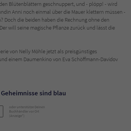
en Blütenblättern geschnuppert, und - plöpp! - wird
eundin Anni noch einmal über die Mauer klettern müssen -
Name
tx_pwcomments_ahash
en? Doch die beiden haben die Rechnung ohne den
er will seine magische Pflanze zurück und lässt die
Anbieter
Literatur-Couch Medien GmbH & Co. KG
Laufzeit
1 Jahr
rie von Nelly Möhle jetzt als preisgünstiges
Zweck
Cookie für Kommentare einzelner Buchtitel
n und einem Daumenkino von Eva Schöffmann-Davidov
Name
fe_typo_user
Anbieter
Literatur-Couch Medien GmbH & Co. KG
 Geheimnisse sind blau
Laufzeit
Session
oder unterstütze Deinen
Buchhändler vor Ort
Dieses Cookie gewährleistet die Kommunikation der
(Anzeige*)
Webseite mit dem Benutzer. Es wird benötigt um z. B.
Zweck
den Sicherheitscode des Kontaktformulars zu