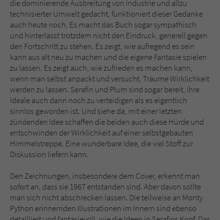
die dominierende Ausbreitung von Industrie und allzu
technisierter Umwelt gedacht, funktioniert dieser Gedanke
auch heute noch. Es macht das Buch sogar sympathisch
und hinterlässt trotzdem nicht den Eindruck, generell gegen
den Fortschritt zu stehen. Es zeigt, wie aufregend es sein
kann aus alt neu zu machen und die eigene Fantasie spielen
zu lassen. Es zeigt auch, wie zufrieden es machen kann,
wenn man selbst anpackt und versucht, Träume Wirklichkeit
werden zu lassen. Serafin und Plum sind sogar bereit, ihre
Ideale auch dann noch zu verteidigen als es eigentlich
sinnlos geworden ist. Und siehe da, mit einer letzten
zündenden Idee schaffen die beiden auch diese Hürde und
entschwinden der Wirklichkeit auf einer selbstgebauten
Himmelstreppe. Eine wunderbare Idee, die viel Stoff zur
Diskussion liefern kann.
Den Zeichnungen, insbesondere dem Cover, erkennt man
sofort an, dass sie 1967 entstanden sind. Aber davon sollte
man sich nicht abschrecken lassen. Die teilweise an Monty
Python erinnernden Illustrationen im Innern sind ebenso
detailliert und fantasievoll, wie die Ideen in Serafins Kopf. Das