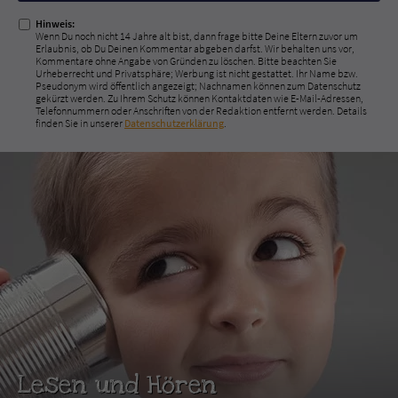
Hinweis:
Wenn Du noch nicht 14 Jahre alt bist, dann frage bitte Deine Eltern zuvor um
Erlaubnis, ob Du Deinen Kommentar abgeben darfst. Wir behalten uns vor,
Kommentare ohne Angabe von Gründen zu löschen. Bitte beachten Sie
Urheberrecht und Privatsphäre; Werbung ist nicht gestattet. Ihr Name bzw.
Pseudonym wird öffentlich angezeigt; Nachnamen können zum Datenschutz
gekürzt werden. Zu Ihrem Schutz können Kontaktdaten wie E-Mail-Adressen,
Telefonnummern oder Anschriften von der Redaktion entfernt werden. Details
finden Sie in unserer
Datenschutzerklärung
.
Lesen und Hören