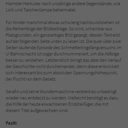
Hamster Herkules noch unzählige andere Gegenstände, wie
Lolli und Taschenlampe beheimatet.
Für Kinder manchmal etwas schwierig nachzuvollziehen ist
die Reihenfolge der Bildbeiträge. So wird, scheinbar aus
Platzgründen, ein ganzseitiges Bild gezeigt, dessen Text erst
auf der folgenden Seite unten zu lesen ist. Die quer über zwei
Seiten laufende Episode des Schmetterlingsfangversuchs im
U-Bahnschacht ist sogar durchnummeriert, um die Abfolge
besser zu verstehen. Letztendlich bringt das aber den Verlauf
der Geschichte nicht durcheinander, denn diese entwickelt
sich interessant bis zum absoluten Spannungshöhepunkt,
der Flucht vor dem Gesetz.
Serafin und seine Wundermaschine verdient es unbedingt
wieder neu entdeckt zu werden. Vielleicht benötigt es dazu
die Hilfe der heute erwachsenen Enddreißiger, die mit
diesem Titel aufgewachsen sind.
Fazit: