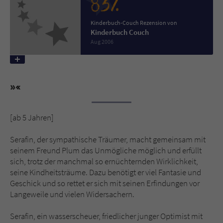
83%
Kinderbuch-Couch Rezension von
Name
tx_pwcomments_ahash
Kinderbuch Couch
Aug 2006
Anbieter
Literatur-Couch Medien GmbH & Co. KG
Laufzeit
1 Jahr
Zweck
Cookie für Kommentare einzelner Buchtitel
[ab 5 Jahren]
Name
fe_typo_user
Serafin, der sympathische Träumer, macht gemeinsam mit
Anbieter
Literatur-Couch Medien GmbH & Co. KG
seinem Freund Plum das Unmögliche möglich und erfüllt
sich, trotz der manchmal so ernüchternden Wirklichkeit,
Laufzeit
Session
seine Kindheitsträume. Dazu benötigt er viel Fantasie und
Geschick und so rettet er sich mit seinen Erfindungen vor
Dieses Cookie gewährleistet die
Langeweile und vielen Widersachern.
Kommunikation der Webseite mit dem
Zweck
Benutzer. Es wird benötigt um z. B. den
Serafin, ein wasserscheuer, friedlicher junger Optimist mit