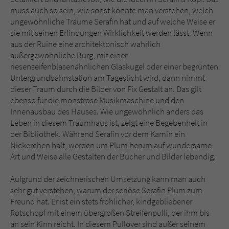
muss auch so sein, wie sonst könnte man verstehen, welch
ungewöhnliche Träume Serafin hat und auf welche Weise er
sie mit seinen Erfindungen Wirklichkeit werden lässt. Wenn
aus der Ruine eine architektonisch wahrlich
außergewöhnliche Burg, mit einer
riesenseifenblasenähnlichen Glaskugel oder einer begrünten
Untergrundbahnstation am Tageslicht wird, dann nimmt
dieser Traum durch die Bilder von Fix Gestalt an. Das gilt
ebenso für die monströse Musikmaschine und den
Innenausbau des Hauses. Wie ungewöhnlich anders das
Leben in diesem Traumhaus ist, zeigt eine Begebenheit in
der Bibliothek. Während Serafin vor dem Kamin ein
Nickerchen hält, werden um Plum herum auf wundersame
Art und Weise alle Gestalten der Bücher und Bilder lebendig.
Aufgrund der zeichnerischen Umsetzung kann man auch
sehr gut verstehen, warum der seriöse Serafin Plum zum
Freund hat. Er ist ein stets fröhlicher, kindgebliebener
Rotschopf mit einem übergroßen Streifenpulli, der ihm bis
an sein Kinn reicht. In diesem Pullover sind außer seinem