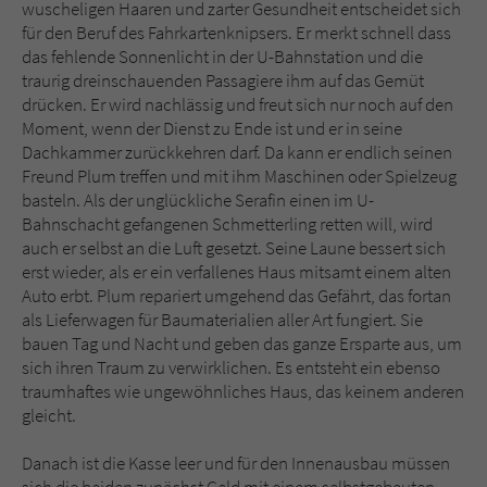
Sicherheitscode des Kontaktformulars zu
wuscheligen Haaren und zarter Gesundheit entscheidet sich
überprüfen.
für den Beruf des Fahrkartenknipsers. Er merkt schnell dass
das fehlende Sonnenlicht in der U-Bahnstation und die
traurig dreinschauenden Passagiere ihm auf das Gemüt
drücken. Er wird nachlässig und freut sich nur noch auf den
Moment, wenn der Dienst zu Ende ist und er in seine
Dachkammer zurückkehren darf. Da kann er endlich seinen
Freund Plum treffen und mit ihm Maschinen oder Spielzeug
basteln. Als der unglückliche Serafin einen im U-
Bahnschacht gefangenen Schmetterling retten will, wird
auch er selbst an die Luft gesetzt. Seine Laune bessert sich
erst wieder, als er ein verfallenes Haus mitsamt einem alten
Auto erbt. Plum repariert umgehend das Gefährt, das fortan
als Lieferwagen für Baumaterialien aller Art fungiert. Sie
bauen Tag und Nacht und geben das ganze Ersparte aus, um
sich ihren Traum zu verwirklichen. Es entsteht ein ebenso
traumhaftes wie ungewöhnliches Haus, das keinem anderen
gleicht.
Danach ist die Kasse leer und für den Innenausbau müssen