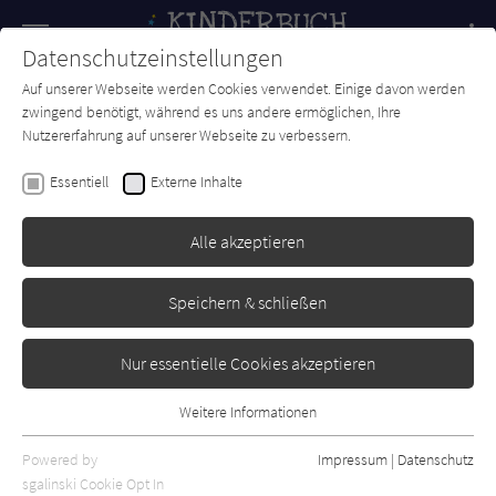
Navigation
Datenschutzeinstellungen
Couch
wechse
Auf unserer Webseite werden Cookies verwendet. Einige davon werden
Forum
Charts
Newsletter
SUCHE
zwingend benötigt, während es uns andere ermöglichen, Ihre
Nutzererfahrung auf unserer Webseite zu verbessern.
Philippe Fix
Essentiell
Externe Inhalte
Serafin und seine
Wundermaschine
Alle akzeptieren
Diogenes
Erschienen: August 2006
0
Speichern & schließen
Nur essentielle Cookies akzeptieren
Weitere Informationen
Essentiell
Essentielle Cookies werden für grundlegende Funktionen der
Powered by
Impressum
|
Datenschutz
Webseite benötigt. Dadurch ist gewährleistet, dass die Webseite
sgalinski Cookie Opt In