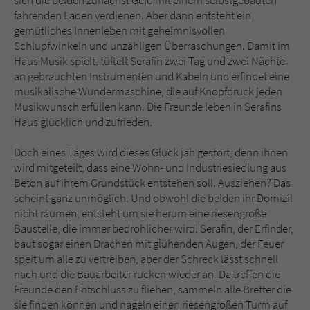
sich die beiden zunächst Geld mit einem selbstgebauten
fahrenden Laden verdienen. Aber dann entsteht ein
gemütliches Innenleben mit geheimnisvollen
Schlupfwinkeln und unzähligen Überraschungen. Damit im
Haus Musik spielt, tüftelt Serafin zwei Tag und zwei Nächte
an gebrauchten Instrumenten und Kabeln und erfindet eine
musikalische Wundermaschine, die auf Knopfdruck jeden
Musikwunsch erfüllen kann. Die Freunde leben in Serafins
Haus glücklich und zufrieden.
Doch eines Tages wird dieses Glück jäh gestört, denn ihnen
wird mitgeteilt, dass eine Wohn- und Industriesiedlung aus
Beton auf ihrem Grundstück entstehen soll. Ausziehen? Das
scheint ganz unmöglich. Und obwohl die beiden ihr Domizil
nicht räumen, entsteht um sie herum eine riesengroße
Baustelle, die immer bedrohlicher wird. Serafin, der Erfinder,
baut sogar einen Drachen mit glühenden Augen, der Feuer
speit um alle zu vertreiben, aber der Schreck lässt schnell
nach und die Bauarbeiter rücken wieder an. Da treffen die
Freunde den Entschluss zu fliehen, sammeln alle Bretter die
sie finden können und nageln einen riesengroßen Turm auf