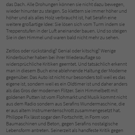
das Dach. Alle Drohungen können sie nicht dazu bewegen,
wieder hinunter zu steigen. So klettern sie immer höher und
höher und als alles Holz verbraucht ist, hat Serafin eine
weitere großartige Idee: Sie lösen sich vom Turm indem sie
Treppenstufen in der Luft aneinander bauen. Und so steigen
Sie in den Himmel und waren bald nicht mehr zu sehen.
Zeitlos oder rückständig? Genial oder kitschig? Wenige
Kinderbücher haben bei ihrer Wiederauflage so
widersprüchliche Kritiken geerntet. Und tatsächlich erkennt
man in diesem Buch eine ablehnende Haltung der Moderne
gegenüber. Das Auto ist nicht nur besonders toll weil es das
eigene ist, sondern weil es ein Oldtimer ist und daher anders
als das Gros der modernen Flitzer. Sein Himmelbett mit
goldenen Putten ist vom Flohmarkt und Musik kommt nicht
aus dem Radio sondern aus Serafins Wundermaschine, die
er aus altem Instrumentenschrott zusammengesetzt hat.
Philippe Fix lässt sogar den Fortschritt, in Form von
Baumaschinen und Beton, gegen Serafins nostalgische
Lebensform antreten. Seinerzeit als handfeste Kritik gegen