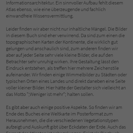
Informationsarchitektur. Ein sinnvoller Aufbau fehlt diesem
Atlas ebenso, wie eine überzeugende und fachlich
einwandfreie Wissensvermittlung.
Leider finden wir aber nicht nur inhaltliche Mängel. Die Bilder
in diesem Buch sind eher verwirrend. Da sind zum einen die
topographischen Karten der Kontinente, die wirklich gut
gelungen und anschaulich sind, zum anderen finden wir
aber auf jeder Seite sehr viele kleine Bilder, die auf den
Betrachter sehr unruhig wirken. Ihre Gestaltung lässt den
Eindruck entstehen, als treffen hier mehrere Zeichenstile
aufeinander. Wir finden einige Wimmelbilder zu Städten oder
typischen Orten eines Landes und direkt daneben eine Seite
voller kleiner Bilder. Hier hätte der Gestalter sich vielleicht an
das Motto ";Weniger ist mehr"; halten sollen.
Es gibt aber auch einige positive Aspekte. So finden wir am
Ende des Buches eine Weltkarte im Posterformat zum
Herausnehmen, die die verschiedenen Vegetationstypen
aufzeigt und Auskunft gibt über Eckdaten der Erde. Auch das