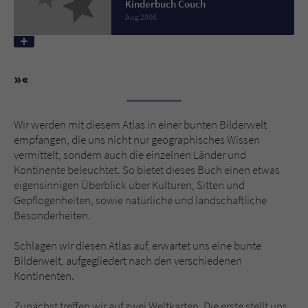
Kinderbuch Couch
Aug 2006
Name
tx_pwcomments_ahash
Anbieter
Literatur-Couch Medien GmbH & Co. KG
Laufzeit
1 Jahr
Wir werden mit diesem Atlas in einer bunten Bilderwelt
Zweck
Cookie für Kommentare einzelner Buchtitel
empfangen, die uns nicht nur geographisches Wissen
vermittelt, sondern auch die einzelnen Länder und
Kontinente beleuchtet. So bietet dieses Buch einen etwas
Name
fe_typo_user
eigensinnigen Überblick über Kulturen, Sitten und
Gepflogenheiten, sowie natürliche und landschaftliche
Anbieter
Literatur-Couch Medien GmbH & Co. KG
Besonderheiten.
Laufzeit
Session
Schlagen wir diesen Atlas auf, erwartet uns eine bunte
Bilderwelt, aufgegliedert nach den verschiedenen
Dieses Cookie gewährleistet die
Kontinenten.
Kommunikation der Webseite mit dem
Zweck
Benutzer. Es wird benötigt um z. B. den
Zunächst treffen wir auf zwei Weltkarten. Die erste stellt uns