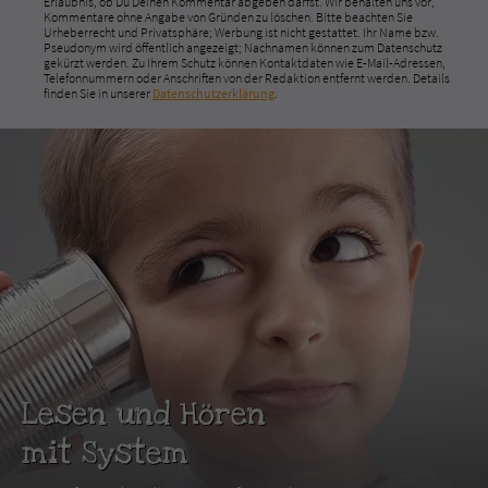
Erlaubnis, ob Du Deinen Kommentar abgeben darfst. Wir behalten uns vor,
Kommentare ohne Angabe von Gründen zu löschen. Bitte beachten Sie
Urheberrecht und Privatsphäre; Werbung ist nicht gestattet. Ihr Name bzw.
Pseudonym wird öffentlich angezeigt; Nachnamen können zum Datenschutz
gekürzt werden. Zu Ihrem Schutz können Kontaktdaten wie E-Mail-Adressen,
Telefonnummern oder Anschriften von der Redaktion entfernt werden. Details
finden Sie in unserer
Datenschutzerklärung
.
Lesen und Hören
mit System