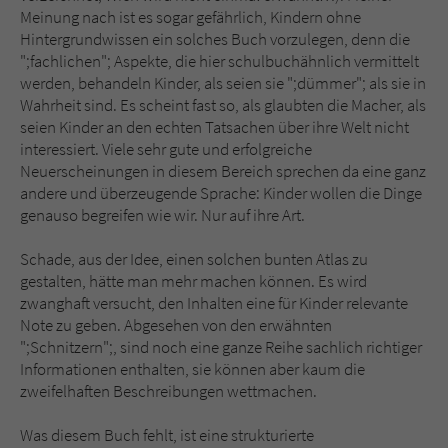
Meinung nach ist es sogar gefährlich, Kindern ohne
Hintergrundwissen ein solches Buch vorzulegen, denn die
";fachlichen"; Aspekte, die hier schulbuchähnlich vermittelt
werden, behandeln Kinder, als seien sie ";dümmer"; als sie in
Wahrheit sind. Es scheint fast so, als glaubten die Macher, als
seien Kinder an den echten Tatsachen über ihre Welt nicht
interessiert. Viele sehr gute und erfolgreiche
Neuerscheinungen in diesem Bereich sprechen da eine ganz
andere und überzeugende Sprache: Kinder wollen die Dinge
genauso begreifen wie wir. Nur auf ihre Art.
Schade, aus der Idee, einen solchen bunten Atlas zu
gestalten, hätte man mehr machen können. Es wird
zwanghaft versucht, den Inhalten eine für Kinder relevante
Note zu geben. Abgesehen von den erwähnten
";Schnitzern";, sind noch eine ganze Reihe sachlich richtiger
Informationen enthalten, sie können aber kaum die
zweifelhaften Beschreibungen wettmachen.
Was diesem Buch fehlt, ist eine strukturierte