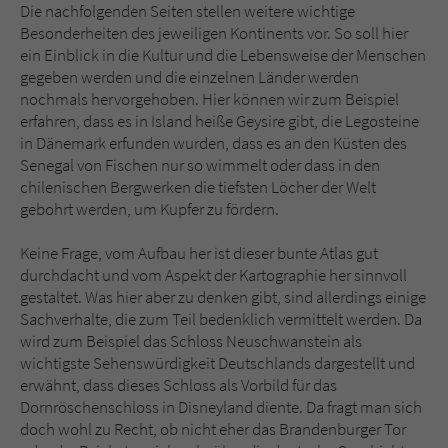
Die nachfolgenden Seiten stellen weitere wichtige
Besonderheiten des jeweiligen Kontinents vor. So soll hier
ein Einblick in die Kultur und die Lebensweise der Menschen
gegeben werden und die einzelnen Länder werden
nochmals hervorgehoben. Hier können wir zum Beispiel
erfahren, dass es in Island heiße Geysire gibt, die Legosteine
in Dänemark erfunden wurden, dass es an den Küsten des
Senegal von Fischen nur so wimmelt oder dass in den
chilenischen Bergwerken die tiefsten Löcher der Welt
gebohrt werden, um Kupfer zu fördern.
Keine Frage, vom Aufbau her ist dieser bunte Atlas gut
durchdacht und vom Aspekt der Kartographie her sinnvoll
gestaltet. Was hier aber zu denken gibt, sind allerdings einige
Sachverhalte, die zum Teil bedenklich vermittelt werden. Da
wird zum Beispiel das Schloss Neuschwanstein als
wichtigste Sehenswürdigkeit Deutschlands dargestellt und
erwähnt, dass dieses Schloss als Vorbild für das
Dornröschenschloss in Disneyland diente. Da fragt man sich
doch wohl zu Recht, ob nicht eher das Brandenburger Tor