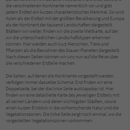
Sicherheitscode des Kontaktformulars zu
die verschiedenen Kontinente namentlich vor und gibt
überprüfen.
jedem Erdteil ein kurzes charakteristisches Merkmal. So wird
Asien als der Erdteil mit der größten Bevölkerung und Europa
als der Kontinent der tausend Landschaften dargestellt.
Blättern wir weiter, finden wir die zweite Weltkarte, auf der
wir die unterschiedlichen Landschaftstypen erkennen
können. Hier werden auch kurz Menschen, Tiere und
Pflanzen als die Bewohner des blauen Planeten dargestellt.
Nach diesen Seiten können wir uns nun auf die Reise über
die verschiedenen Erdteile machen.
Die Seiten, auf denen die Kontinente vorgestellt werden,
verfolgen immer dasselbe Schema: Erst finden wir eine
Doppelseite, bei der die linke Seite ausklappbar ist. Hier
finden wir eine detaillierte Karte des jeweiligen Erdteils mit
all seinen Ländern und deren wichtigsten Städten, sowie
einen kurzen Einblick in die vorherrschende Natur und die
Vegetationszonen. Die linke Seite zeigt noch einmal, wo die
vorgestellten Vegetationszonen vorkommen.