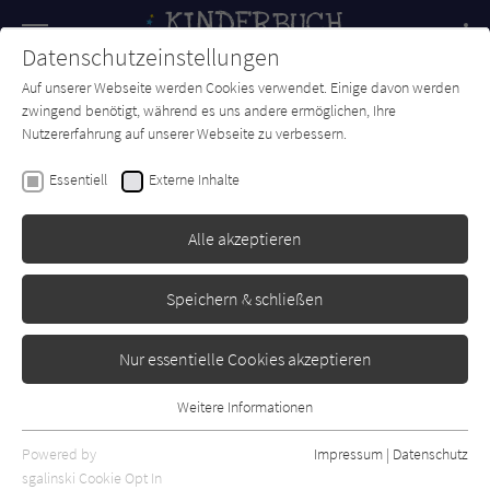
Navigation
Datenschutzeinstellungen
Couch
wechse
Auf unserer Webseite werden Cookies verwendet. Einige davon werden
Forum
Charts
Newsletter
SUCHE
zwingend benötigt, während es uns andere ermöglichen, Ihre
Nutzererfahrung auf unserer Webseite zu verbessern.
Benoît Delalandre
Essentiell
Externe Inhalte
Rund um die Welt
Alle akzeptieren
Moses
Erschienen: August 2006
0
Speichern & schließen
Nur essentielle Cookies akzeptieren
Weitere Informationen
Essentiell
Essentielle Cookies werden für grundlegende Funktionen der
Powered by
Impressum
|
Datenschutz
Webseite benötigt. Dadurch ist gewährleistet, dass die Webseite
sgalinski Cookie Opt In