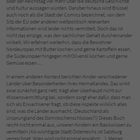
oder der Reichstag viel mehr über die deutsche Geschichte
und Kultur aussagen würden. Darüber hinaus wird Brüssel
auch noch als die Stadt der Comics bezeichnet, von dem
Sitz der EU oder anderen weltpolitisch relevanten
Informationen wird leider nichts vermittelt. Doch das ist
nicht das einzige, was den sachlichen Gehalt durcheinander
wirbelt. Wir erfahren weiterhin, dass die Bewohner
Nordeuropas mit Butter kochen und gerne Kartoffeln essen,
die Südeuropäer hingegen mit Olivenöl kochen und gerne
Gemüse essen…
In einem anderen Kontext berichten Kinder verschiedener
Länder über Besonderheiten ihres Heimatlandes. Das wirkt
zwar zunächst ganz nett, trägt aber überhaupt nicht zur
Wissensvermittlung bei, sondern sorgt eher dafür, dass man
sich als Erwachsener fragt, ob diese Aspekte wirklich alles
sind, was die Länder ausmacht. (Deutschland als
Ursprungland des Dornröschenschlosses?!) Dieses Buch
reicht nicht einmal aus, unseren Kindern ein Basiswissen zu
vermitteln (Als wichtigste Stadt Österreichs ist Salzburg
verzeichnet, Wien wird nicht einmal erwähnt…). Meiner