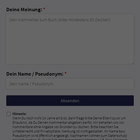
Deine Meinung:
*
Dein Name / Pseudonym:
*
Nicht
ausfüllen!
Hinweis:
Wenn Du noch nicht 14 Jahre alt bist, dann frage bitte Deine Eltern zuvor um
Erlaubnis, ob Du Deinen Kommentar abgeben darfst. Wir behalten uns vor,
Kommentare ohne Angabe von Gründen zu löschen. Bitte beachten Sie
Urheberrecht und Privatsphäre; Werbung ist nicht gestattet. Ihr Name bzw.
Pseudonym wird öffentlich angezeigt; Nachnamen können zum Datenschutz
gekürzt werden. Zu Ihrem Schutz können Kontaktdaten wie E-Mail-Adressen,