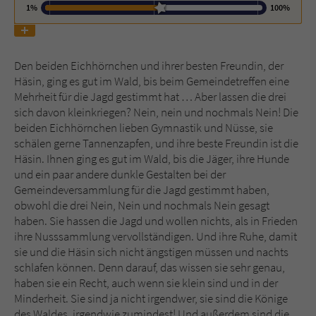
1%
100%
Name
tx_pwcomments_ahash
Den beiden Eichhörnchen und ihrer besten Freundin, der
Anbieter
Literatur-Couch Medien GmbH & Co. KG
Häsin, ging es gut im Wald, bis beim Gemeindetreffen eine
Mehrheit für die Jagd gestimmt hat … Aber lassen die drei
Laufzeit
1 Jahr
sich davon kleinkriegen? Nein, nein und nochmals Nein! Die
beiden Eichhörnchen lieben Gymnastik und Nüsse, sie
Zweck
Cookie für Kommentare einzelner Buchtitel
schälen gerne Tannenzapfen, und ihre beste Freundin ist die
Häsin. Ihnen ging es gut im Wald, bis die Jäger, ihre Hunde
und ein paar andere dunkle Gestalten bei der
Name
fe_typo_user
Gemeindeversammlung für die Jagd gestimmt haben,
obwohl die drei Nein, Nein und nochmals Nein gesagt
Anbieter
Literatur-Couch Medien GmbH & Co. KG
haben. Sie hassen die Jagd und wollen nichts, als in Frieden
ihre Nusssammlung vervollständigen. Und ihre Ruhe, damit
Laufzeit
Session
sie und die Häsin sich nicht ängstigen müssen und nachts
schlafen können. Denn darauf, das wissen sie sehr genau,
Dieses Cookie gewährleistet die
haben sie ein Recht, auch wenn sie klein sind und in der
Kommunikation der Webseite mit dem
Minderheit. Sie sind ja nicht irgendwer, sie sind die Könige
Zweck
Benutzer. Es wird benötigt um z. B. den
des Waldes, irgendwie zumindest! Und außerdem sind die