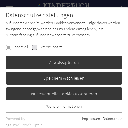
Navigation
Datenschutzeinstellungen
Couch
wechse
Auf unserer Webseite werden Cookies verwendet. Einige davon werden
Forum
Charts
Newsletter
SUCHE
zwingend benötigt, während es uns andere ermöglichen, Ihre
Nutzererfahrung auf unserer Webseite zu verbessern.
Eva Lindström
Essentiell
Externe Inhalte
Wir sind die Könige des
Waldes, sozusagen
Alle akzeptieren
Kunstmann
Erschienen: Februar 2023
Bibliogr. Angaben
0
Speichern & schließen
Nur essentielle Cookies akzeptieren
Weitere Informationen
Essentiell
Essentielle Cookies werden für grundlegende Funktionen der
Powered by
Impressum
|
Datenschutz
Webseite benötigt. Dadurch ist gewährleistet, dass die Webseite
sgalinski Cookie Opt In