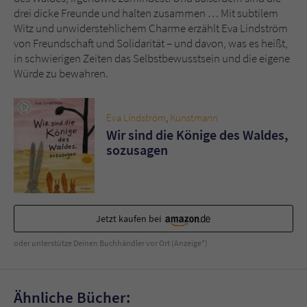
Sicherheitscode des Kontaktformulars zu
drei dicke Freunde und halten zusammen … Mit subtilem
überprüfen.
Witz und unwiderstehlichem Charme erzählt Eva Lindström
von Freundschaft und Solidarität – und davon, was es heißt,
in schwierigen Zeiten das Selbstbewusstsein und die eigene
Würde zu bewahren.
Eva Lindström
,
Kunstmann
Wir sind die Könige des Waldes,
sozusagen
Jetzt kaufen bei
oder unterstütze Deinen Buchhändler vor Ort (Anzeige*)
Ähnliche Bücher: