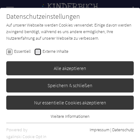
Navigation
Datenschutzeinstellungen
Couch
wechse
Auf unserer Webseite werden Cookies verwendet. Einige davon werden
Forum
Charts
Newsletter
SUCHE
zwingend benötigt, während es uns andere ermöglichen, Ihre
Nutzererfahrung auf unserer Webseite zu verbessern.
Pija Lindenbaum
Essentiell
Externe Inhalte
Der erste Schritt
Alle akzeptieren
Klett Kinderbuch
Erschienen: Februar 2023
Bibliogr. Angaben
0
Speichern & schließen
Nur essentielle Cookies akzeptieren
Weitere Informationen
Essentiell
Essentielle Cookies werden für grundlegende Funktionen der
Powered by
Impressum
|
Datenschutz
Webseite benötigt. Dadurch ist gewährleistet, dass die Webseite
sgalinski Cookie Opt In