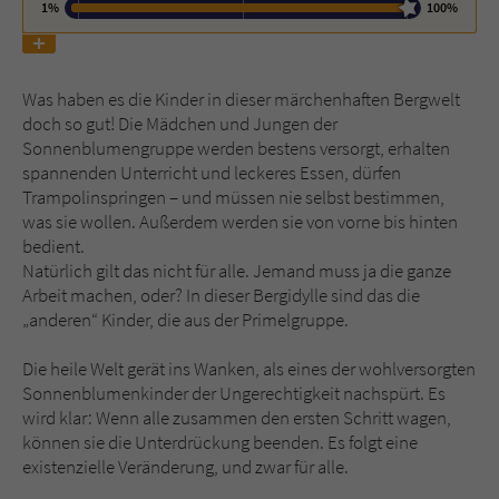
1%
100%
Name
tx_pwcomments_ahash
Was haben es die Kinder in dieser märchenhaften Bergwelt
Anbieter
Literatur-Couch Medien GmbH & Co. KG
doch so gut! Die Mädchen und Jungen der
Sonnenblumengruppe werden bestens versorgt, erhalten
Laufzeit
1 Jahr
spannenden Unterricht und leckeres Essen, dürfen
Trampolinspringen – und müssen nie selbst bestimmen,
Zweck
Cookie für Kommentare einzelner Buchtitel
was sie wollen. Außerdem werden sie von vorne bis hinten
bedient.
Natürlich gilt das nicht für alle. Jemand muss ja die ganze
Name
fe_typo_user
Arbeit machen, oder? In dieser Bergidylle sind das die
„anderen“ Kinder, die aus der Primelgruppe.
Anbieter
Literatur-Couch Medien GmbH & Co. KG
Die heile Welt gerät ins Wanken, als eines der wohlversorgten
Laufzeit
Session
Sonnenblumenkinder der Ungerechtigkeit nachspürt. Es
wird klar: Wenn alle zusammen den ersten Schritt wagen,
Dieses Cookie gewährleistet die
können sie die Unterdrückung beenden. Es folgt eine
Kommunikation der Webseite mit dem
existenzielle Veränderung, und zwar für alle.
Zweck
Benutzer. Es wird benötigt um z. B. den