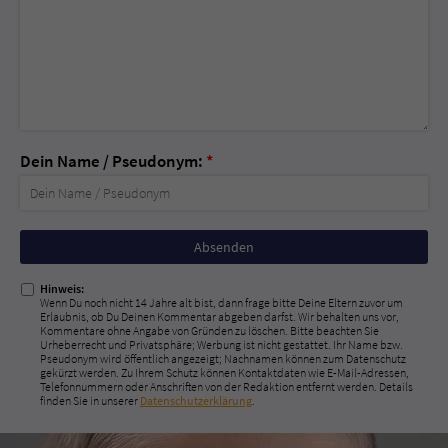
Dein Name / Pseudonym:
*
Nicht
ausfüllen!
Hinweis:
Wenn Du noch nicht 14 Jahre alt bist, dann frage bitte Deine Eltern zuvor um
Erlaubnis, ob Du Deinen Kommentar abgeben darfst. Wir behalten uns vor,
Kommentare ohne Angabe von Gründen zu löschen. Bitte beachten Sie
Urheberrecht und Privatsphäre; Werbung ist nicht gestattet. Ihr Name bzw.
Pseudonym wird öffentlich angezeigt; Nachnamen können zum Datenschutz
gekürzt werden. Zu Ihrem Schutz können Kontaktdaten wie E-Mail-Adressen,
Telefonnummern oder Anschriften von der Redaktion entfernt werden. Details
finden Sie in unserer
Datenschutzerklärung
.