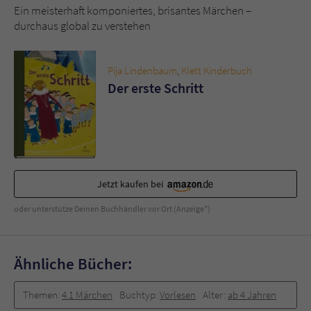
Sicherheitscode des Kontaktformulars zu
Ein meisterhaft komponiertes, brisantes Märchen –
überprüfen.
durchaus global zu verstehen
Pija Lindenbaum
,
Klett Kinderbuch
Der erste Schritt
Jetzt kaufen bei
oder unterstütze Deinen Buchhändler vor Ort (Anzeige*)
Ähnliche Bücher:
Themen:
4.1 Märchen
Buchtyp:
Vorlesen
Alter:
ab 4 Jahren