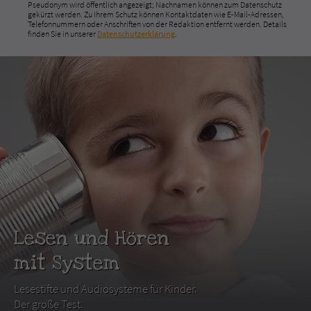
Pseudonym wird öffentlich angezeigt; Nachnamen können zum Datenschutz
gekürzt werden. Zu Ihrem Schutz können Kontaktdaten wie E-Mail-Adressen,
Telefonnummern oder Anschriften von der Redaktion entfernt werden. Details
finden Sie in unserer
Datenschutzerklärung
.
Lesen und Hören
mit System
Lesestifte und Audiosysteme für Kinder.
Der große Test.