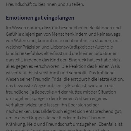
Freundschaft zu besinnen und zu teilen.
Emotionen gut eingefangen
Im Wissen darum, dass die beschriebenen Reaktionen und
Gefühle diejenigen von Menschenkindern und keineswegs
von Walen sind, kommt man nicht umhin, zu staunen, mit
welcher Präzision und Liebenswürdigkeit der Autor die
kindliche Gefühlswelt erfasst und die kleinen Situationen
darstellt, in denen das Kind den Eindruck hat, es habe sich
alles gegen es verschworen. Die Reaktion des kleinen Wals
ist vertraut: Er ist verstimmt und schmollt. Das fröhliche
Wesen seiner Freundin Frida, die erst durch die letzte Aktion,
das bewusste Wegschubsen, gekränkt ist, wie auch die
freundliche, ja liebevolle Art der Mutter, mit der Situation
umzugehen, spiegeln dem kleinen Wal sein eigenes
Verhalten wider, und lassen ihn über sich selber
nachdenken. Das Bilderbuch eignet sich entsprechend gut,
um in einer Gruppe kleiner Kinder mit den Themen
Kränkung, Neid und Freundschaft umzugehen. Ebenfalls ist
es eine gute Anregung, mit anderen Kindern zu teilen.