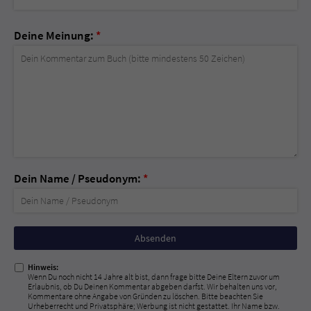
Deine Meinung:
*
Dein Name / Pseudonym:
*
Nicht
ausfüllen!
Hinweis:
Wenn Du noch nicht 14 Jahre alt bist, dann frage bitte Deine Eltern zuvor um
Erlaubnis, ob Du Deinen Kommentar abgeben darfst. Wir behalten uns vor,
Kommentare ohne Angabe von Gründen zu löschen. Bitte beachten Sie
Urheberrecht und Privatsphäre; Werbung ist nicht gestattet. Ihr Name bzw.