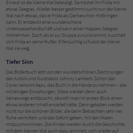
Sicherheitscode des Kontaktformulars zu
Erneut ist der kleine Wal beleidigt. Da tröstet ihn Frida mit
überprüfen.
etwas Seegras. Wieder besser gestimmt sucht nun der kleine
Wal nach etwas, das er Frida als Dankeschön mitbringen
kann. Er entdeckt eine wunderschöne
Unterwasserlandschaft und kann einen Happen Seegras
mitnehmen. Doch als er zur Gruppe zurückkommt, kuschelt
sich Frida an seine Mutter. Eifersüchtig schubst der kleine
Wal sie weg.
Tiefer Sinn
Das Bilderbuch lebt von den wunderschönen Zeichnungen
des Autors und Illustrators Johnny Lambert. Schon das
Cover verlockt dazu, das Buch in die Hände zu nehmen – das
mit einigen Erwartungen. Diese werden denn auch
keineswegs enttäuscht, obwohl man im ersten Blick einen
etwas anderen Inhalt erwartet hätte. Denn geboten werden
nicht nur die schönen Bilder, die beim Betrachten sehr viel
Ruhe vermitteln und das Gefühl geben, mit den Walen
mitzuschwimmen. Die Kinder werden durch die Geschichte
mit dem kleinen Wal auch dazu animiert, sich wieder auf