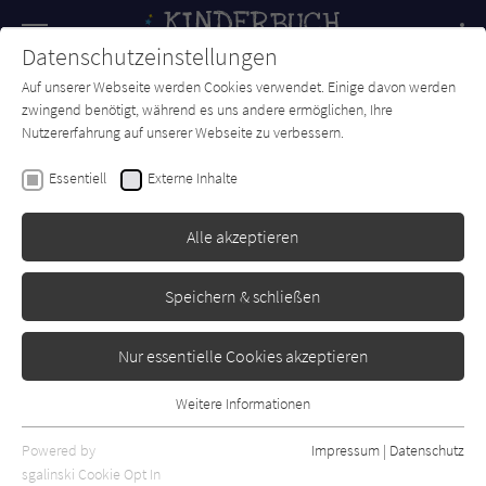
Navigation
Datenschutzeinstellungen
Couch
wechse
Auf unserer Webseite werden Cookies verwendet. Einige davon werden
Forum
Charts
Newsletter
SUCHE
zwingend benötigt, während es uns andere ermöglichen, Ihre
Nutzererfahrung auf unserer Webseite zu verbessern.
Jonny Lambert
Essentiell
Externe Inhalte
Der kleine Wal und das große
Meer
Alle akzeptieren
Dorling Kindersley
Erschienen: Februar 2023
Bibliogr. Angaben
Speichern & schließen
0
Nur essentielle Cookies akzeptieren
Weitere Informationen
Essentiell
Essentielle Cookies werden für grundlegende Funktionen der
Powered by
Impressum
|
Datenschutz
Webseite benötigt. Dadurch ist gewährleistet, dass die Webseite
sgalinski Cookie Opt In