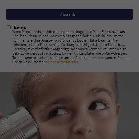
Nicht
ausfüllen!
Hinweis:
Wenn Du noch nicht 14 Jahre alt bist, dann frage bitte Deine Eltern zuvor um
Erlaubnis, ob Du Deinen Kommentar abgeben darfst. Wir behalten uns vor,
Kommentare ohne Angabe von Gründen zu löschen. Bitte beachten Sie
Urheberrecht und Privatsphäre; Werbung ist nicht gestattet. Ihr Name bzw.
Pseudonym wird öffentlich angezeigt; Nachnamen können zum Datenschutz
gekürzt werden. Zu Ihrem Schutz können Kontaktdaten wie E-Mail-Adressen,
Telefonnummern oder Anschriften von der Redaktion entfernt werden. Details
finden Sie in unserer
Datenschutzerklärung
.