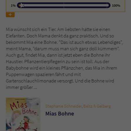
1%
100%
Name
tx_pwcomments_ahash
Anbieter
Literatur-Couch Medien GmbH & Co. KG
Mia wünscht sich ein Tier. Am liebsten hätte sie einen
Elefanten. Doch Mama denkt da ganz praktisch. Und so
Laufzeit
1 Jahr
bekommt Mia eine Bohne. "Das ist auch etwas Lebendiges",
meint Mama, "darum muss man sich ganz doll kümmern".
Zweck
Cookie für Kommentare einzelner Buchtitel
Auch gut, findet Mia, dann ist jetzt eben die Bohne ihr
Haustier. Pflanzentierpflegerin zu sein ist toll. Aus der
Babybohne wird ein kleines Pflänzchen, das Mia in ihrem
Name
fe_typo_user
Puppenwagen spazieren fährt und mit
Gartenschlauchlimonade versorgt. Und die Bohne wird
immer größer ...
Anbieter
Literatur-Couch Medien GmbH & Co. KG
Laufzeit
Session
Stephanie Schneider
,
Beltz & Gelberg
Mias Bohne
Dieses Cookie gewährleistet die
Kommunikation der Webseite mit dem
Zweck
Benutzer. Es wird benötigt um z. B. den