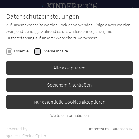
Navigation
Datenschutzeinstellungen
Couch
wechse
Auf unserer Webseite werden Cookies verwendet. Einige davon werden
Forum
Charts
Newsletter
SUCHE
zwingend benötigt, während es uns andere ermöglichen, Ihre
Nutzererfahrung auf unserer Webseite zu verbessern.
Stephanie Schneider
Essentiell
Externe Inhalte
Mias Bohne
Alle akzeptieren
Beltz & Gelberg
Erschienen: Februar 2023
Bibliogr. Angaben
0
Speichern & schließen
Nur essentielle Cookies akzeptieren
Weitere Informationen
Essentiell
Essentielle Cookies werden für grundlegende Funktionen der
Powered by
Impressum
|
Datenschutz
Webseite benötigt. Dadurch ist gewährleistet, dass die Webseite
sgalinski Cookie Opt In