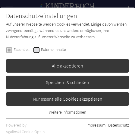
Navigation
Datenschutzeinstellungen
Couch
wechse
Auf unserer Webseite werden Cookies verwendet. Einige davon werden
Forum
Charts
Newsletter
SUCHE
zwingend benötigt, während es uns andere ermöglichen, Ihre
Nutzererfahrung auf unserer Webseite zu verbessern.
Kristina Andres
Essentiell
Externe Inhalte
Inspektor Dilemma
Alle akzeptieren
Beltz & Gelberg
Erschienen: Februar 2023
Bibliogr. Angaben
0
Speichern & schließen
Nur essentielle Cookies akzeptieren
Weitere Informationen
Essentiell
Essentielle Cookies werden für grundlegende Funktionen der
Powered by
Impressum
|
Datenschutz
Webseite benötigt. Dadurch ist gewährleistet, dass die Webseite
sgalinski Cookie Opt In