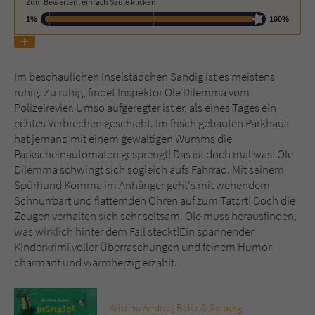
Zum Bewerten, einfach Säule klicken.
1%
100%
Name
tx_pwcomments_ahash
Anbieter
Literatur-Couch Medien GmbH & Co. KG
Im beschaulichen Inselstädchen Sandig ist es meistens
ruhig. Zu ruhig, findet Inspektor Ole Dilemma vom
Laufzeit
1 Jahr
Polizeirevier. Umso aufgeregter ist er, als eines Tages ein
echtes Verbrechen geschieht. Im frisch gebauten Parkhaus
Zweck
Cookie für Kommentare einzelner Buchtitel
hat jemand mit einem gewaltigen Wumms die
Parkscheinautomaten gesprengt! Das ist doch mal was! Ole
Dilemma schwingt sich sogleich aufs Fahrrad. Mit seinem
Name
fe_typo_user
Spürhund Komma im Anhänger geht's mit wehendem
Schnurrbart und flatternden Ohren auf zum Tatort! Doch die
Anbieter
Literatur-Couch Medien GmbH & Co. KG
Zeugen verhalten sich sehr seltsam. Ole muss herausfinden,
was wirklich hinter dem Fall steckt!Ein spannender
Laufzeit
Session
Kinderkrimi voller Überraschungen und feinem Humor -
charmant und warmherzig erzählt.
Dieses Cookie gewährleistet die
Kommunikation der Webseite mit dem
Zweck
Benutzer. Es wird benötigt um z. B. den
Kristina Andres
,
Beltz & Gelberg