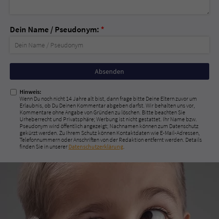
Dein Name / Pseudonym:
*
Nicht
ausfüllen!
Hinweis:
Wenn Du noch nicht 14 Jahre alt bist, dann frage bitte Deine Eltern zuvor um
Erlaubnis, ob Du Deinen Kommentar abgeben darfst. Wir behalten uns vor,
Kommentare ohne Angabe von Gründen zu löschen. Bitte beachten Sie
Urheberrecht und Privatsphäre; Werbung ist nicht gestattet. Ihr Name bzw.
Pseudonym wird öffentlich angezeigt; Nachnamen können zum Datenschutz
gekürzt werden. Zu Ihrem Schutz können Kontaktdaten wie E-Mail-Adressen,
Telefonnummern oder Anschriften von der Redaktion entfernt werden. Details
finden Sie in unserer
Datenschutzerklärung
.