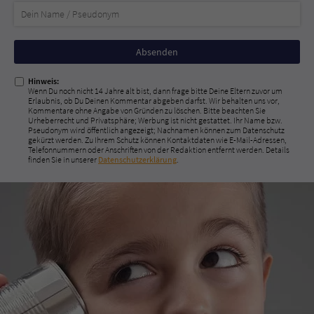
Nicht
ausfüllen!
Hinweis:
Wenn Du noch nicht 14 Jahre alt bist, dann frage bitte Deine Eltern zuvor um
Erlaubnis, ob Du Deinen Kommentar abgeben darfst. Wir behalten uns vor,
Kommentare ohne Angabe von Gründen zu löschen. Bitte beachten Sie
Urheberrecht und Privatsphäre; Werbung ist nicht gestattet. Ihr Name bzw.
Pseudonym wird öffentlich angezeigt; Nachnamen können zum Datenschutz
gekürzt werden. Zu Ihrem Schutz können Kontaktdaten wie E-Mail-Adressen,
Telefonnummern oder Anschriften von der Redaktion entfernt werden. Details
finden Sie in unserer
Datenschutzerklärung
.