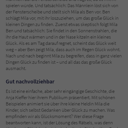
Sicherheitscode des Kontaktformulars zu
spielen würde. Und tatsächlich: Das Männlein löst sich von
überprüfen.
der Fensterscheibe und stellt sich Mila als Ben vor. Ben
schlägt Mila vor, mit ihr loszuziehen, um das große Glück in
kleinen Dingen zu finden. Zuerst etwas skeptisch folgt Mila
Ben und tatsächlich: Sie findet in den Sonnenstrahlen, die
ihr die Haut wärmen und in der Nase kitzeln ein kleines
Glück. Als es am Tag darauf regnet, scheint das Glück weit
weg – aber Ben zeigt Mila, dass auch im Regen Glück wohnt.
Nach und nach beginnt Mila zu begreifen, dass in ganz vielen
Dingen Glück zu finden ist – und all das das große Glück
ausmacht.
Gut nachvollziehbar
Es ist eine einfache, aber sehr eingängige Geschichte, die
Anja Kieffer hier ihrem Publikum präsentiert. Mit schönen
Beispielen animiert sie über ihre kleine Heldin Mila die
Kinder, sich selbst Gedanken über Glück zu machen. Was
empfinden wir als Glücksmoment? Wer diese Frage
beantworten kann, ist der Lösung des Rätsels, was denn