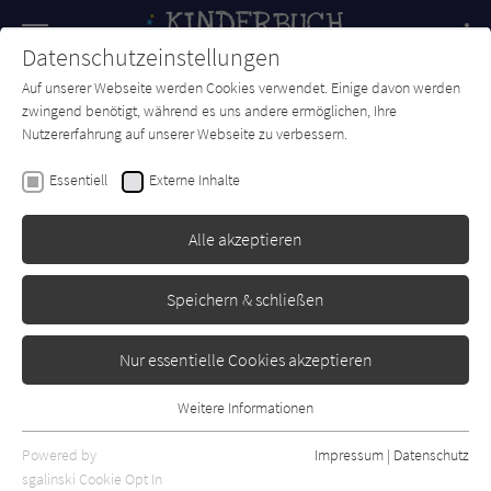
Navigation
Datenschutzeinstellungen
Couch
wechse
Auf unserer Webseite werden Cookies verwendet. Einige davon werden
Forum
Charts
Newsletter
SUCHE
zwingend benötigt, während es uns andere ermöglichen, Ihre
Nutzererfahrung auf unserer Webseite zu verbessern.
Anja Kieffer
Essentiell
Externe Inhalte
Das große Glück in den
kleinen Dingen
Alle akzeptieren
Herder
Erschienen: Januar 2023
Bibliogr. Angaben
0
Speichern & schließen
Nur essentielle Cookies akzeptieren
Weitere Informationen
Essentiell
Essentielle Cookies werden für grundlegende Funktionen der
Powered by
Impressum
|
Datenschutz
Webseite benötigt. Dadurch ist gewährleistet, dass die Webseite
sgalinski Cookie Opt In