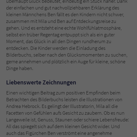
überhaupt Glück bedeutet, eindeutig ein Stück näher. Dank
der einfachen und gut nachvollziehbaren Erklärung des
kleinen Männchens Ben fällt es den Kindern nicht schwer,
zusammen mit Mila und Ben auf Entdeckungsreise zu
gehen. Und es entsteht eine echte Wohlfühlatmosphäre,
selbst ein trüber Regentag entpuppt sich als ein guter
Moment, das Glück in all den Dingen rundherum zu
entdecken. Die Kinder werden die Einladung des
Bilderbuchs, selber nach den Glücksmomenten zu suchen,
gerne annehmen und plötzlich ein Auge für kleine, schöne
Dinge haben.
Liebenswerte Zeichnungen
Einen wichtigen Beitrag zum positiven Empfinden beim
Betrachten des Bilderbuchs leisten die Illustrationen von
Andrea Hebrock. Es gelingt der Illustratorin, Mila all die
Facetten von Gefühlen aufs Gesicht zu zaubern. Ob es nun
Langeweile ist, Genuss, Staunen oder schiere Lebensfreude:
All das spiegelt sich auf dem kleinen Gesicht wider. Und
auch das Figürchen Ben verströmt eine angenehme