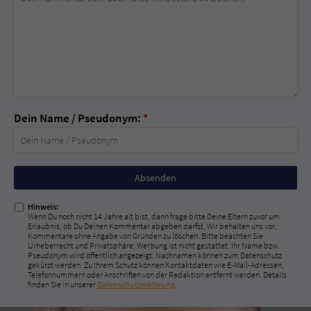
Dein Name / Pseudonym:
*
Nicht
ausfüllen!
Hinweis:
Wenn Du noch nicht 14 Jahre alt bist, dann frage bitte Deine Eltern zuvor um
Erlaubnis, ob Du Deinen Kommentar abgeben darfst. Wir behalten uns vor,
Kommentare ohne Angabe von Gründen zu löschen. Bitte beachten Sie
Urheberrecht und Privatsphäre; Werbung ist nicht gestattet. Ihr Name bzw.
Pseudonym wird öffentlich angezeigt; Nachnamen können zum Datenschutz
gekürzt werden. Zu Ihrem Schutz können Kontaktdaten wie E-Mail-Adressen,
Telefonnummern oder Anschriften von der Redaktion entfernt werden. Details
finden Sie in unserer
Datenschutzerklärung
.