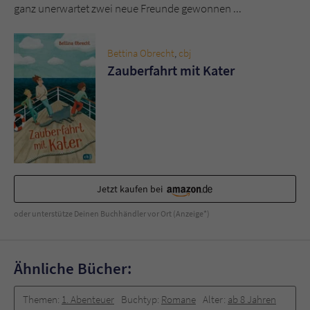
Sicherheitscode des Kontaktformulars zu
ganz unerwartet zwei neue Freunde gewonnen ...
überprüfen.
Bettina Obrecht
,
cbj
Zauberfahrt mit Kater
Jetzt kaufen bei
oder unterstütze Deinen Buchhändler vor Ort (Anzeige*)
Ähnliche Bücher:
Themen:
1. Abenteuer
Buchtyp:
Romane
Alter:
ab 8 Jahren