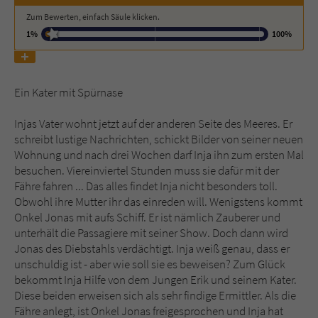
Zum Bewerten, einfach Säule klicken.
Name
tx_pwcomments_ahash
1%
100%
Anbieter
Literatur-Couch Medien GmbH & Co. KG
Ein Kater mit Spürnase
Laufzeit
1 Jahr
Injas Vater wohnt jetzt auf der anderen Seite des Meeres. Er
Zweck
Cookie für Kommentare einzelner Buchtitel
schreibt lustige Nachrichten, schickt Bilder von seiner neuen
Wohnung und nach drei Wochen darf Inja ihn zum ersten Mal
besuchen. Viereinviertel Stunden muss sie dafür mit der
Name
fe_typo_user
Fähre fahren ... Das alles findet Inja nicht besonders toll.
Obwohl ihre Mutter ihr das einreden will. Wenigstens kommt
Anbieter
Literatur-Couch Medien GmbH & Co. KG
Onkel Jonas mit aufs Schiff. Er ist nämlich Zauberer und
unterhält die Passagiere mit seiner Show. Doch dann wird
Laufzeit
Session
Jonas des Diebstahls verdächtigt. Inja weiß genau, dass er
unschuldig ist - aber wie soll sie es beweisen? Zum Glück
Dieses Cookie gewährleistet die
bekommt Inja Hilfe von dem Jungen Erik und seinem Kater.
Kommunikation der Webseite mit dem
Diese beiden erweisen sich als sehr findige Ermittler. Als die
Zweck
Benutzer. Es wird benötigt um z. B. den
Fähre anlegt, ist Onkel Jonas freigesprochen und Inja hat