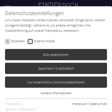
Navigation
Datenschutzeinstellungen
Couch
wechse
Auf unserer Webseite werden Cookies verwendet. Einige davon werden
Forum
Charts
Newsletter
SUCHE
zwingend benötigt, während es uns andere ermöglichen, Ihre
Nutzererfahrung auf unserer Webseite zu verbessern.
Bettina Obrecht
Essentiell
Externe Inhalte
Zauberfahrt mit Kater
Alle akzeptieren
cbj
Erschienen: April 2023
Bibliogr. Angaben
0
Speichern & schließen
Nur essentielle Cookies akzeptieren
Weitere Informationen
Essentiell
Essentielle Cookies werden für grundlegende Funktionen der
Powered by
Impressum
|
Datenschutz
Webseite benötigt. Dadurch ist gewährleistet, dass die Webseite
sgalinski Cookie Opt In