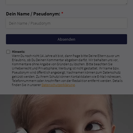
Dein Name / Pseudonym:
*
Nicht
ausfüllen!
Hinweis:
Wenn Du noch nicht 14 Jahre alt bist, dann frage bitte Deine Eltern zuvor um
Erlaubnis, ob Du Deinen Kommentar abgeben darfst. Wir behalten uns vor,
Kommentare ohne Angabe von Gründen zu löschen. Bitte beachten Sie
Urheberrecht und Privatsphäre; Werbung ist nicht gestattet. Ihr Name bzw.
Pseudonym wird öffentlich angezeigt; Nachnamen können zum Datenschutz
gekürzt werden. Zu Ihrem Schutz können Kontaktdaten wie E-Mail-Adressen,
Telefonnummern oder Anschriften von der Redaktion entfernt werden. Details
finden Sie in unserer
Datenschutzerklärung
.