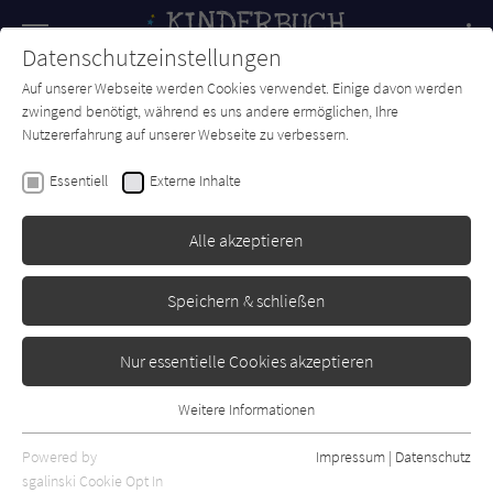
Navigation
Datenschutzeinstellungen
Couch
wechse
Auf unserer Webseite werden Cookies verwendet. Einige davon werden
Forum
Charts
Newsletter
SUCHE
zwingend benötigt, während es uns andere ermöglichen, Ihre
Nutzererfahrung auf unserer Webseite zu verbessern.
Jessie Sima
Essentiell
Externe Inhalte
Der kleine Pegasus und das
Wunder der Freundschaft
Alle akzeptieren
Loewe
Erschienen: April 2023
Bibliogr. Angaben
0
Speichern & schließen
Nur essentielle Cookies akzeptieren
Weitere Informationen
Essentiell
Essentielle Cookies werden für grundlegende Funktionen der
Powered by
Impressum
|
Datenschutz
Webseite benötigt. Dadurch ist gewährleistet, dass die Webseite
sgalinski Cookie Opt In