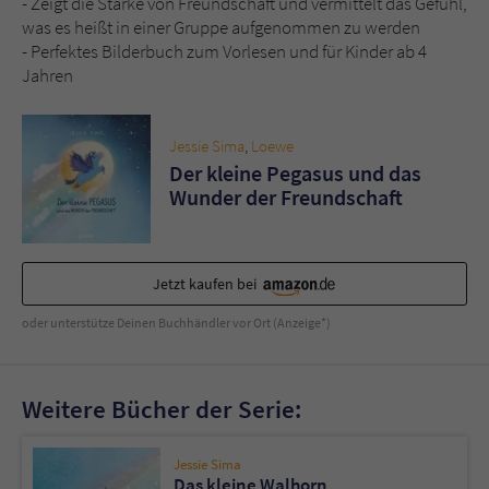
- Zeigt die Stärke von Freundschaft und vermittelt das Gefühl,
Sicherheitscode des Kontaktformulars zu
was es heißt in einer Gruppe aufgenommen zu werden
überprüfen.
- Perfektes Bilderbuch zum Vorlesen und für Kinder ab 4
Jahren
Jessie Sima
,
Loewe
Der kleine Pegasus und das
Wunder der Freundschaft
Jetzt kaufen bei
oder unterstütze Deinen Buchhändler vor Ort (Anzeige*)
Weitere Bücher der Serie:
Jessie Sima
Das kleine Walhorn