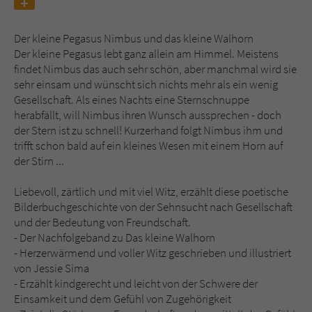
Name
tx_pwcomments_ahash
Der kleine Pegasus Nimbus und das kleine Walhorn
Der kleine Pegasus lebt ganz allein am Himmel. Meistens
Anbieter
Literatur-Couch Medien GmbH & Co. KG
findet Nimbus das auch sehr schön, aber manchmal wird sie
sehr einsam und wünscht sich nichts mehr als ein wenig
Laufzeit
1 Jahr
Gesellschaft. Als eines Nachts eine Sternschnuppe
herabfällt, will Nimbus ihren Wunsch aussprechen - doch
Zweck
Cookie für Kommentare einzelner Buchtitel
der Stern ist zu schnell! Kurzerhand folgt Nimbus ihm und
trifft schon bald auf ein kleines Wesen mit einem Horn auf
der Stirn ...
Name
fe_typo_user
Liebevoll, zärtlich und mit viel Witz, erzählt diese poetische
Bilderbuchgeschichte von der Sehnsucht nach Gesellschaft
Anbieter
Literatur-Couch Medien GmbH & Co. KG
und der Bedeutung von Freundschaft.
- Der Nachfolgeband zu Das kleine Walhorn
Laufzeit
Session
- Herzerwärmend und voller Witz geschrieben und illustriert
von Jessie Sima
Dieses Cookie gewährleistet die
- Erzählt kindgerecht und leicht von der Schwere der
Kommunikation der Webseite mit dem
Einsamkeit und dem Gefühl von Zugehörigkeit
Zweck
Benutzer. Es wird benötigt um z. B. den