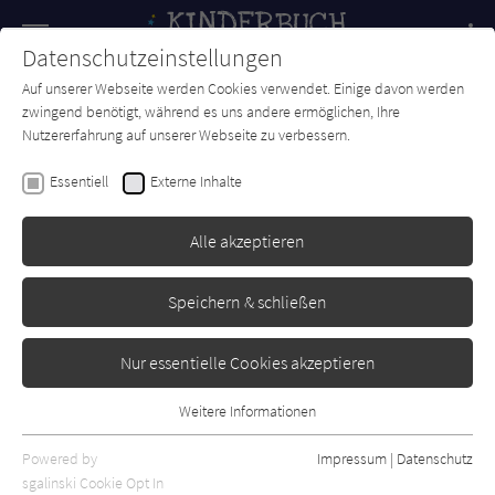
Navigation
Datenschutzeinstellungen
Couch
wechse
Auf unserer Webseite werden Cookies verwendet. Einige davon werden
Forum
Charts
Newsletter
SUCHE
zwingend benötigt, während es uns andere ermöglichen, Ihre
Nutzererfahrung auf unserer Webseite zu verbessern.
Franziska Gehm
Essentiell
Externe Inhalte
Schnuller sind nur was für
Kleine!
Alle akzeptieren
Loewe
Erschienen: März 2023
Bibliogr. Angaben
0
Speichern & schließen
Nur essentielle Cookies akzeptieren
Weitere Informationen
Essentiell
Essentielle Cookies werden für grundlegende Funktionen der
Powered by
Impressum
|
Datenschutz
Webseite benötigt. Dadurch ist gewährleistet, dass die Webseite
sgalinski Cookie Opt In