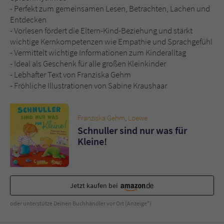
Sicherheitscode des Kontaktformulars zu
- Perfekt zum gemeinsamen Lesen, Betrachten, Lachen und
überprüfen.
Entdecken
- Vorlesen fördert die Eltern-Kind-Beziehung und stärkt
wichtige Kernkompetenzen wie Empathie und Sprachgefühl
- Vermittelt wichtige Informationen zum Kinderalltag
- Ideal als Geschenk für alle großen Kleinkinder
- Lebhafter Text von Franziska Gehm
- Fröhliche Illustrationen von Sabine Kraushaar
Franziska Gehm
,
Loewe
Schnuller sind nur was für
Kleine!
Jetzt kaufen bei
oder unterstütze Deinen Buchhändler vor Ort (Anzeige*)