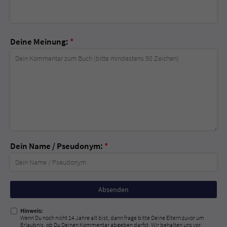
Deine Meinung:
*
Dein Name / Pseudonym:
*
Nicht
ausfüllen!
Hinweis:
Wenn Du noch nicht 14 Jahre alt bist, dann frage bitte Deine Eltern zuvor um
Erlaubnis, ob Du Deinen Kommentar abgeben darfst. Wir behalten uns vor,