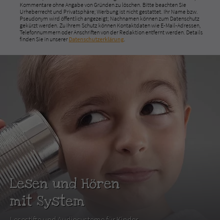
Kommentare ohne Angabe von Gründen zu löschen. Bitte beachten Sie
Urheberrecht und Privatsphäre; Werbung ist nicht gestattet. Ihr Name bzw.
Pseudonym wird öffentlich angezeigt; Nachnamen können zum Datenschutz
gekürzt werden. Zu Ihrem Schutz können Kontaktdaten wie E-Mail-Adressen,
Telefonnummern oder Anschriften von der Redaktion entfernt werden. Details
finden Sie in unserer
Datenschutzerklärung
.
Lesen und Hören
mit System
Lesestifte und Audiosysteme für Kinder.