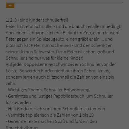
Name
tx_pwcomments_ahash
1, 2, 3 - sind Kinder schnullerfrei!
Peter hat zehn Schnuller - und die braucht er alle unbedingt!
Anbieter
Literatur-Couch Medien GmbH & Co. KG
Aber einen schnappt sich der Elefant im Zoo, einen tauscht
Peter gegen ein Spielzeugauto, einen gräbt er ein ... und
Laufzeit
1 Jahr
plötzlich hat Peter nur noch einen - und den schenkt er
seiner kleinen Schwester. Denn Peter ist schon groß und
Zweck
Cookie für Kommentare einzelner Buchtitel
Schnuller sind nur was für kleine Kinder!
Auf jeder Doppelseite verschwindet ein Schnuller von der
Leiste. So werden Kinder nicht nur ihren Schnuller los,
Name
fe_typo_user
sondern lernen auch blitzschnell die Zahlen von eins bis
zehn.
Anbieter
Literatur-Couch Medien GmbH & Co. KG
- Wichtiges Thema: Schnuller-Entwöhnung
- Gereimtes und lustiges Pappbilderbuch, um Schnuller
Laufzeit
Session
loszuwerden
- Hilft Kindern, sich von ihren Schnullern zu trennen
Dieses Cookie gewährleistet die
- Vermittelt spielerisch die Zahlen von 1 bis 10
Kommunikation der Webseite mit dem
- Gereimte Texte machen Spaß und fördern den
Zweck
Benutzer. Es wird benötigt um z. B. den
Sprachrhythmus