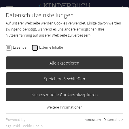
Navigation
Datenschutzeinstellungen
Couch
wechse
Auf unserer Webseite werden Cookies verwendet. Einige davon werden
Forum
Charts
Newsletter
SUCHE
zwingend benötigt, während es uns andere ermöglichen, Ihre
Nutzererfahrung auf unserer Webseite zu verbessern.
Andrea Liebers
Essentiell
Externe Inhalte
Der Bienenbaum
Alle akzeptieren
Peter Hammer Verlag
Erschienen: Februar 2023
Bibliogr. Angaben
0
Speichern & schließen
Nur essentielle Cookies akzeptieren
Weitere Informationen
Essentiell
Essentielle Cookies werden für grundlegende Funktionen der
Powered by
Impressum
|
Datenschutz
Webseite benötigt. Dadurch ist gewährleistet, dass die Webseite
sgalinski Cookie Opt In