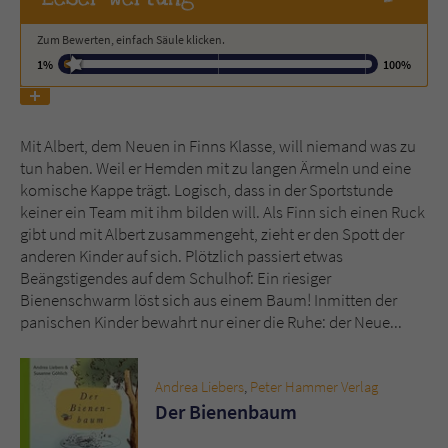
Zum Bewerten, einfach Säule klicken.
Name
tx_pwcomments_ahash
1%
100%
Anbieter
Literatur-Couch Medien GmbH & Co. KG
Laufzeit
1 Jahr
Mit Albert, dem Neuen in Finns Klasse, will niemand was zu
tun haben. Weil er Hemden mit zu langen Ärmeln und eine
Zweck
Cookie für Kommentare einzelner Buchtitel
komische Kappe trägt. Logisch, dass in der Sportstunde
keiner ein Team mit ihm bilden will. Als Finn sich einen Ruck
gibt und mit Albert zusammengeht, zieht er den Spott der
Name
fe_typo_user
anderen Kinder auf sich. Plötzlich passiert etwas
Beängstigendes auf dem Schulhof: Ein riesiger
Anbieter
Literatur-Couch Medien GmbH & Co. KG
Bienenschwarm löst sich aus einem Baum! Inmitten der
panischen Kinder bewahrt nur einer die Ruhe: der Neue...
Laufzeit
Session
Andrea Liebers
,
Peter Hammer Verlag
Dieses Cookie gewährleistet die
Der Bienenbaum
Kommunikation der Webseite mit dem
Zweck
Benutzer. Es wird benötigt um z. B. den