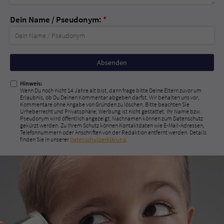
Dein Name / Pseudonym:
*
Nicht
ausfüllen!
Hinweis:
Wenn Du noch nicht 14 Jahre alt bist, dann frage bitte Deine Eltern zuvor um
Erlaubnis, ob Du Deinen Kommentar abgeben darfst. Wir behalten uns vor,
Kommentare ohne Angabe von Gründen zu löschen. Bitte beachten Sie
Urheberrecht und Privatsphäre; Werbung ist nicht gestattet. Ihr Name bzw.
Pseudonym wird öffentlich angezeigt; Nachnamen können zum Datenschutz
gekürzt werden. Zu Ihrem Schutz können Kontaktdaten wie E-Mail-Adressen,
Telefonnummern oder Anschriften von der Redaktion entfernt werden. Details
finden Sie in unserer
Datenschutzerklärung
.