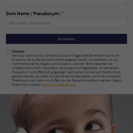
Dein Name / Pseudonym:
*
Nicht
ausfüllen!
Hinweis:
Wenn Du noch nicht 14 Jahre alt bist, dann frage bitte Deine Eltern zuvor um
Erlaubnis, ob Du Deinen Kommentar abgeben darfst. Wir behalten uns vor,
Kommentare ohne Angabe von Gründen zu löschen. Bitte beachten Sie
Urheberrecht und Privatsphäre; Werbung ist nicht gestattet. Ihr Name bzw.
Pseudonym wird öffentlich angezeigt; Nachnamen können zum Datenschutz
gekürzt werden. Zu Ihrem Schutz können Kontaktdaten wie E-Mail-Adressen,
Telefonnummern oder Anschriften von der Redaktion entfernt werden. Details
finden Sie in unserer
Datenschutzerklärung
.