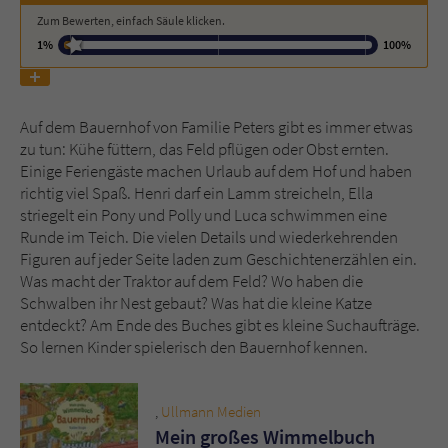
Zum Bewerten, einfach Säule klicken.
1%
100%
Name
tx_pwcomments_ahash
Anbieter
Literatur-Couch Medien GmbH & Co. KG
Auf dem Bauernhof von Familie Peters gibt es immer etwas
Laufzeit
1 Jahr
zu tun: Kühe füttern, das Feld pflügen oder Obst ernten.
Einige Feriengäste machen Urlaub auf dem Hof und haben
Zweck
Cookie für Kommentare einzelner Buchtitel
richtig viel Spaß. Henri darf ein Lamm streicheln, Ella
striegelt ein Pony und Polly und Luca schwimmen eine
Runde im Teich. Die vielen Details und wiederkehrenden
Name
fe_typo_user
Figuren auf jeder Seite laden zum Geschichtenerzählen ein.
Was macht der Traktor auf dem Feld? Wo haben die
Anbieter
Literatur-Couch Medien GmbH & Co. KG
Schwalben ihr Nest gebaut? Was hat die kleine Katze
entdeckt? Am Ende des Buches gibt es kleine Suchaufträge.
Laufzeit
Session
So lernen Kinder spielerisch den Bauernhof kennen.
Dieses Cookie gewährleistet die
Kommunikation der Webseite mit dem
,
Ullmann Medien
Zweck
Benutzer. Es wird benötigt um z. B. den
Mein großes Wimmelbuch