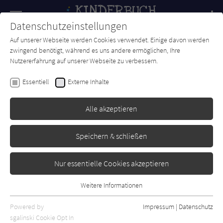
Navigation
Datenschutzeinstellungen
Couch
wechse
Auf unserer Webseite werden Cookies verwendet. Einige davon werden
Forum
Charts
Newsletter
SUCHE
zwingend benötigt, während es uns andere ermöglichen, Ihre
Nutzererfahrung auf unserer Webseite zu verbessern.
Mein großes Wimmelbuch
Essentiell
Externe Inhalte
Bauernhof
Alle akzeptieren
Ullmann Medien
Erschienen: Februar 2023
Bibliogr. Angaben
0
Speichern & schließen
Nur essentielle Cookies akzeptieren
Weitere Informationen
Essentiell
Essentielle Cookies werden für grundlegende Funktionen der
Powered by
Impressum
|
Datenschutz
Webseite benötigt. Dadurch ist gewährleistet, dass die Webseite
sgalinski Cookie Opt In