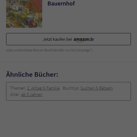
Sicherheitscode des Kontaktformulars zu
Bauernhof
überprüfen.
Jetzt kaufen bei
oder unterstütze Deinen Buchhändler vor Ort (Anzeige*)
Ähnliche Bücher:
Themen:
2. Alltag & Familie
Buchtyp:
Suchen & Rätseln
Alter:
ab 3 Jahren