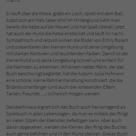
macht.
Sicherheitscode des Kontaktformulars zu
überprüfen.
Er läuft über die Wiese, gräbt ein Loch, spielt mit dem Ball,
kratzt sich am Hals (aber oho! Im Hintergrund sieht man
bereits die Katze auf der Mauer) und hat Spaß überall (jetzt
hat auch der Hund die Katze entdecket und läuft ihr nach).
Sympathisch und reizvoll wirken die Bilder von Emily Bolam
und präsentieren den kleinen Hund und seine Umgebung
mit starken Konturen und leuchtenden Farben. Damit ist der
kleine Hund und seine Umgebung schnell und einfach für
die Kleinsten zu erkennen. Mit einem netten Reim, der das
Buch beschwingt begleitet, hat die Autorin Julia Hofmann
eine schöne, kleine Rahmenhandlung konstruiert, die die
Bilderbuchanfänger (und auch die vorlesenden Eltern,
Tanten, Freunde, ...) sicherlich mögen werden.
Darüberhinaus eignet sich das Buch auch hervorragend als
Spielbuch in allen Lebenslagen, da man es mittels des Rings
an vielen Sitzen der Kleinsten befestigen kann. Aber auch
davon abgesehen, werden die Kleinen den Ring des Buches
auch gerne befühlen und in den Mund stecken. Dieses Buch