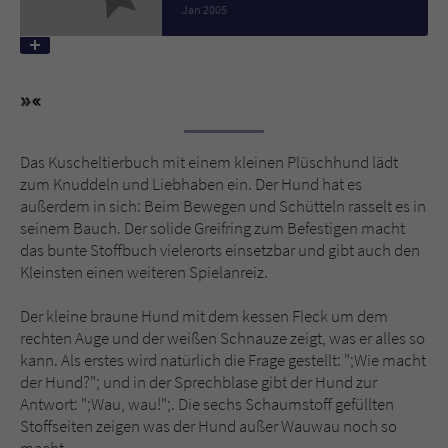
Jan 2005
Name
tx_pwcomments_ahash
Anbieter
Literatur-Couch Medien GmbH & Co. KG
Laufzeit
1 Jahr
Das Kuscheltierbuch mit einem kleinen Plüschhund lädt
zum Knuddeln und Liebhaben ein. Der Hund hat es
Zweck
Cookie für Kommentare einzelner Buchtitel
außerdem in sich: Beim Bewegen und Schütteln rasselt es in
seinem Bauch. Der solide Greifring zum Befestigen macht
das bunte Stoffbuch vielerorts einsetzbar und gibt auch den
Name
fe_typo_user
Kleinsten einen weiteren Spielanreiz.
Anbieter
Literatur-Couch Medien GmbH & Co. KG
Der kleine braune Hund mit dem kessen Fleck um dem
rechten Auge und der weißen Schnauze zeigt, was er alles so
Laufzeit
Session
kann. Als erstes wird natürlich die Frage gestellt: ";Wie macht
der Hund?"; und in der Sprechblase gibt der Hund zur
Dieses Cookie gewährleistet die
Antwort: ";Wau, wau!";. Die sechs Schaumstoff gefüllten
Kommunikation der Webseite mit dem
Stoffseiten zeigen was der Hund außer Wauwau noch so
Zweck
Benutzer. Es wird benötigt um z. B. den