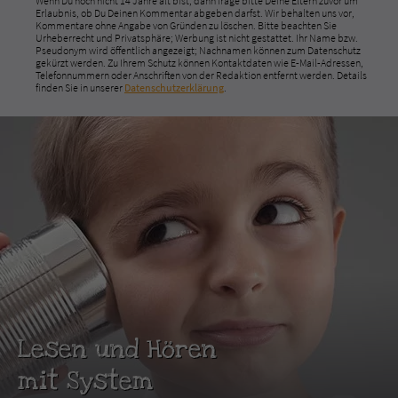
Wenn Du noch nicht 14 Jahre alt bist, dann frage bitte Deine Eltern zuvor um
Erlaubnis, ob Du Deinen Kommentar abgeben darfst. Wir behalten uns vor,
Kommentare ohne Angabe von Gründen zu löschen. Bitte beachten Sie
Urheberrecht und Privatsphäre; Werbung ist nicht gestattet. Ihr Name bzw.
Pseudonym wird öffentlich angezeigt; Nachnamen können zum Datenschutz
gekürzt werden. Zu Ihrem Schutz können Kontaktdaten wie E-Mail-Adressen,
Telefonnummern oder Anschriften von der Redaktion entfernt werden. Details
finden Sie in unserer
Datenschutzerklärung
.
Lesen und Hören
mit System