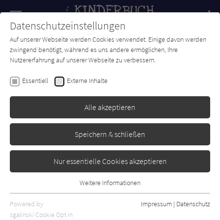
Navigation
Datenschutzeinstellungen
Couch
wechse
Auf unserer Webseite werden Cookies verwendet. Einige davon werden
Forum
Charts
Newsletter
SUCHE
zwingend benötigt, während es uns andere ermöglichen, Ihre
Nutzererfahrung auf unserer Webseite zu verbessern.
Emily Bolam
Essentiell
Externe Inhalte
Wauwau macht der kleine
Hund
Alle akzeptieren
Carlsen
Erschienen: Januar 2005
0
Speichern & schließen
Nur essentielle Cookies akzeptieren
Weitere Informationen
Essentiell
Essentielle Cookies werden für grundlegende Funktionen der
Powered by
Impressum
|
Datenschutz
Webseite benötigt. Dadurch ist gewährleistet, dass die Webseite
sgalinski Cookie Opt In