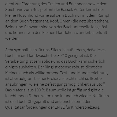
dient zur Förderung des Greifen und Erkennens sowie dem
Spiel - wie zum Beispiel mit der Rassel. Außerdem ist der
kleine Plüschhund vorne auf dem Buch nur mit dem Rumpf
an dem Buch festgenäht, Kopf, Ohren (die nett überstehen),
Beine und Schwanz sind von der Buchunterseite losgelöst
und können von den kleinen Händchen wunderbar erfühlt
werden.
Sehr sympathisch für uns Eltern ist außerdem, daß dieses
Buch für die Handwäsche bei 30 ° C geeignet ist. Die
Verarbeitung ist sehr solide und das Buch kann sicherlich
einiges aushalten. Der Ring ist ebenso robust, dient den
Kleinen auch als willkommene Tast- und Mundelerfahrung,
ist aber aufgrund seiner Größe vielleicht nicht so flexibel
anzubringen, wie eine Befestigungsmöglichkeit aus Stoff.
Das Material aus 100 % Baumwolle ist griffig und gibt die
leuchtenden Farben warm und freundlich wieder. Natürlich
ist das Buch CE-geprüft und entspricht somit den
Qualitätsanforderungen der EN 71 für Kinderspielzeug.