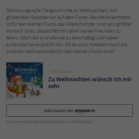
Stimmungsvolle Tiergeschichte zu Weihnachten, mit
Name
tx_pwcomments_ahash
glitzernden Goldsternen auf dem Cover. Das Weihnachtsfest
ist für den kleinen Fuchs das Allerschönste. Und sein größter
Anbieter
Literatur-Couch Medien GmbH & Co. KG
Wunsch ist es, dieses Fest mit allen seinen Freunden zu
feiern. Doch die sind alle viel zu beschäftigt und haben
Laufzeit
1 Jahr
scheinbar keine Zeit für ihn. Ob es wohl trotzdem noch ein
schönes Weihnachtsfest für den kleinen Fuchs wird?
Zweck
Cookie für Kommentare einzelner Buchtitel
,
YoYo Books
Zu Weihnachten wünsch ich mir
Name
fe_typo_user
sehr
Anbieter
Literatur-Couch Medien GmbH & Co. KG
Laufzeit
Session
Jetzt kaufen bei
Dieses Cookie gewährleistet die
oder unterstütze Deinen Buchhändler vor Ort (Anzeige*)
Kommunikation der Webseite mit dem
Zweck
Benutzer. Es wird benötigt um z. B. den