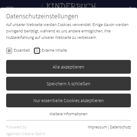
Navigation
Datenschutzeinstellungen
Couch
wechse
Auf unserer Webseite werden Cookies verwendet. Einige davon werden
Forum
Charts
Newsletter
SUCHE
zwingend benötigt, während es uns andere ermöglichen, Ihre
Nutzererfahrung auf unserer Webseite zu verbessern.
Zu Weihnachten wünsch ich
Essentiell
Externe Inhalte
mir sehr
Alle akzeptieren
YoYo Books
Erschienen: September 2023
Bibliogr. Angaben
0
Speichern & schließen
Nur essentielle Cookies akzeptieren
Weitere Informationen
Essentiell
Essentielle Cookies werden für grundlegende Funktionen der
Powered by
Impressum
|
Datenschutz
Webseite benötigt. Dadurch ist gewährleistet, dass die Webseite
sgalinski Cookie Opt In