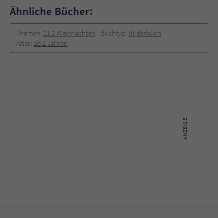
Sicherheitscode des Kontaktformulars zu
Ähnliche Bücher:
überprüfen.
Themen:
11.2 Weihnachten
Buchtyp:
Bilderbuch
Alter:
ab 2 Jahren