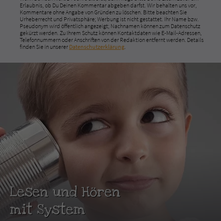
Erlaubnis, ob Du Deinen Kommentar abgeben darfst. Wir behalten uns vor,
Kommentare ohne Angabe von Gründen zu löschen. Bitte beachten Sie
Urheberrecht und Privatsphäre; Werbung ist nicht gestattet. Ihr Name bzw.
Pseudonym wird öffentlich angezeigt; Nachnamen können zum Datenschutz
gekürzt werden. Zu Ihrem Schutz können Kontaktdaten wie E-Mail-Adressen,
Telefonnummern oder Anschriften von der Redaktion entfernt werden. Details
finden Sie in unserer
Datenschutzerklärung
.
Lesen und Hören
mit System