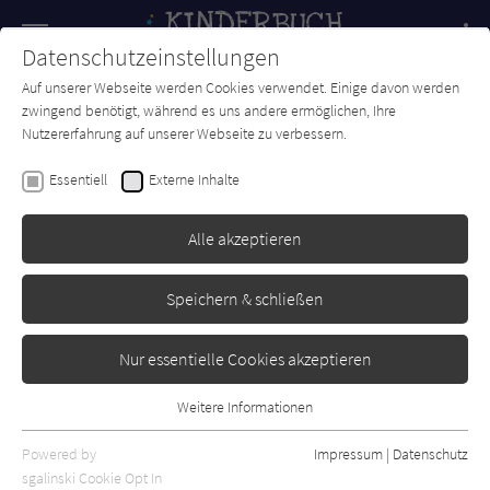
Navigation
Datenschutzeinstellungen
Couch
wechse
Auf unserer Webseite werden Cookies verwendet. Einige davon werden
Forum
Charts
Newsletter
SUCHE
zwingend benötigt, während es uns andere ermöglichen, Ihre
Nutzererfahrung auf unserer Webseite zu verbessern.
Isabel Abedi
Essentiell
Externe Inhalte
Verbotene Welt
Alle akzeptieren
Loewe
Erschienen: Februar 2007
0
Speichern & schließen
Nur essentielle Cookies akzeptieren
Weitere Informationen
Essentiell
Essentielle Cookies werden für grundlegende Funktionen der
Powered by
Impressum
|
Datenschutz
Webseite benötigt. Dadurch ist gewährleistet, dass die Webseite
sgalinski Cookie Opt In