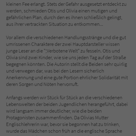
kleinen Fee erlangt. Stets der Gefahr ausgesetzt entdeckt zu
werden, schmieden Otis und Olivia einen mutigen und
gefährlichen Plan, durch den es ihnen schließlich gelingt,
aus ihrer vertrackten Situation zu entkommen...
Vor allem die verschiedenen Handlungsstränge und die gut
umrissenen Charaktere der zwei Hauptdarsteller wissen
junge Leser an die ";Verbotene Welt" zu fesseln. Otis und
Olivia sind zwei Kinder, wie sie uns jeden Tag auf der Straße
begegnen könnten. Die Autorin stellt die Beiden sehr quirlig
und verwegen dar, was bei den Lesern sicherlich
Anerkennung und eine gute Portion ehrlicher Solidarität mit
deren Sorgen und Nöten hervorruft.
Anfangs werden wir Stück für Stück an die verschiedenen
Lebenswelten der beiden Jugendlichen herangeführt, dabei
wird langsam immer deutlicher, wie die beiden
Protagonisten zusammenfinden. Da Olivias Mutter
Englischlehrerin war, bevor sie begonnen hat zu trinken,
wurde das Mädchen schon früh an die englische Sprache