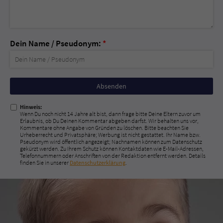
Dein Name / Pseudonym:
*
Nicht
ausfüllen!
Hinweis:
Wenn Du noch nicht 14 Jahre alt bist, dann frage bitte Deine Eltern zuvor um
Erlaubnis, ob Du Deinen Kommentar abgeben darfst. Wir behalten uns vor,
Kommentare ohne Angabe von Gründen zu löschen. Bitte beachten Sie
Urheberrecht und Privatsphäre; Werbung ist nicht gestattet. Ihr Name bzw.
Pseudonym wird öffentlich angezeigt; Nachnamen können zum Datenschutz
gekürzt werden. Zu Ihrem Schutz können Kontaktdaten wie E-Mail-Adressen,
Telefonnummern oder Anschriften von der Redaktion entfernt werden. Details
finden Sie in unserer
Datenschutzerklärung
.