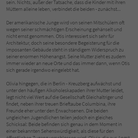
Sicherheitscode des Kontaktformulars zu
sein. Nichts, außer der Tatsache, dass die Kinder mit ihren
überprüfen.
Müttern alleine leben, verbindet die beiden - zunächst...
Der amerikanische Junge wird von seinen Mitschülern oft
wegen seiner schmächtigen Erscheinung gehänselt und
nicht ernst genommen. Otis interessiert sich sehr für
Architektur, doch seine besondere Begeisterung für die
imposanten Gebäude steht in ständigem Widerspruch zu
seiner enormen Höhenangst. Seine Mutter zieht es zudem
immer wieder an neue Orte und das immer dann, wenn Otis
sich gerade irgendwo eingelebt hat.
Olivia hingegen, die in Berlin - Kreuzberg aufwächst und
unter den häufigen Alkoholeskapaden ihrer Mutter leidet,
legt nicht viel Wert auf die Gesellschaft Gleichaltriger und
findet, neben ihrer treuen Brieftaube Columbina, ihre
Freunde eher unter den Erwachsenen. Die beiden
ungleichen Jugendlichen teilen jedoch ein gleiches
Schicksal: Beide befinden sich genau in dem Moment in
einer bekannten Sehenswürdigkeit, als diese für den
öffentlichen Zugang verschlossen wird. Olivia, die aus Angst