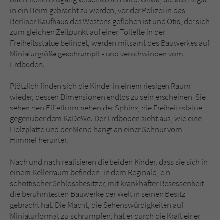
in ein Heim gebracht zu werden, vor der Polizei in das
Berliner Kaufhaus des Westens geflohen ist und Otis, der sich
zum gleichen Zeitpunkt auf einer Toilette in der
Freiheitsstatue befindet, werden mitsamt des Bauwerkes auf
Miniaturgröße geschrumpft - und verschwinden vom
Erdboden.
Plötzlich finden sich die Kinder in einem riesigen Raum
wieder, dessen Dimensionen endlos zu sein erscheinen. Sie
sehen den Eiffelturm neben der Sphinx, die Freiheitsstatue
gegenüber dem KaDeWe. Der Erdboden sieht aus, wie eine
Holzplatte und der Mond hängt an einer Schnur vom
Himmel herunter.
Nach und nach realisieren die beiden Kinder, dass sie sich in
einem Kellerraum befinden, in dem Reginald, ein
schottischer Schlossbesitzer, mit krankhafter Besessenheit
die berühmtesten Bauwerke der Welt in seinen Besitz
gebracht hat. Die Macht, die Sehenswürdigkeiten auf
Miniaturformat zu schrumpfen, hat er durch die Kraft einer