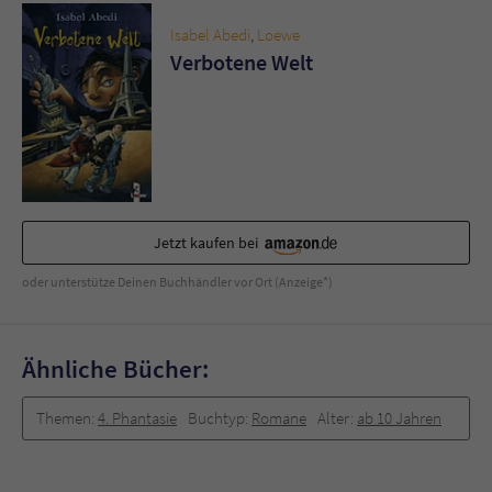
Isabel Abedi
,
Loewe
Verbotene Welt
Jetzt kaufen bei
oder unterstütze Deinen Buchhändler vor Ort (Anzeige*)
Ähnliche Bücher:
Themen:
4. Phantasie
Buchtyp:
Romane
Alter:
ab 10 Jahren