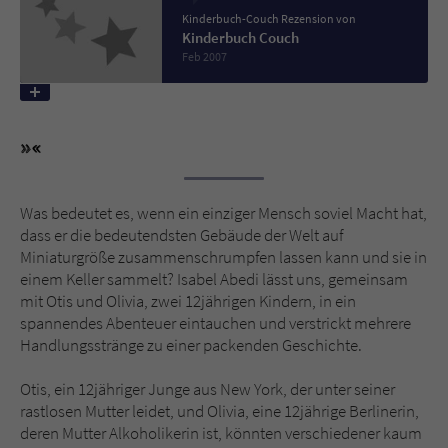
Kinderbuch-Couch Rezension von
Kinderbuch Couch
Name
tx_pwcomments_ahash
Feb 2007
Anbieter
Literatur-Couch Medien GmbH & Co. KG
Laufzeit
1 Jahr
Zweck
Cookie für Kommentare einzelner Buchtitel
Was bedeutet es, wenn ein einziger Mensch soviel Macht hat,
dass er die bedeutendsten Gebäude der Welt auf
Name
fe_typo_user
Miniaturgröße zusammenschrumpfen lassen kann und sie in
einem Keller sammelt? Isabel Abedi lässt uns, gemeinsam
Anbieter
Literatur-Couch Medien GmbH & Co. KG
mit Otis und Olivia, zwei 12jährigen Kindern, in ein
spannendes Abenteuer eintauchen und verstrickt mehrere
Laufzeit
Session
Handlungsstränge zu einer packenden Geschichte.
Dieses Cookie gewährleistet die
Otis, ein 12jähriger Junge aus New York, der unter seiner
Kommunikation der Webseite mit dem
rastlosen Mutter leidet, und Olivia, eine 12jährige Berlinerin,
Zweck
Benutzer. Es wird benötigt um z. B. den
deren Mutter Alkoholikerin ist, könnten verschiedener kaum