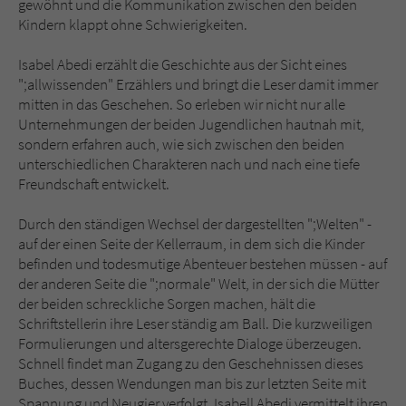
gewöhnt und die Kommunikation zwischen den beiden
Kindern klappt ohne Schwierigkeiten.
Isabel Abedi erzählt die Geschichte aus der Sicht eines
";allwissenden" Erzählers und bringt die Leser damit immer
mitten in das Geschehen. So erleben wir nicht nur alle
Unternehmungen der beiden Jugendlichen hautnah mit,
sondern erfahren auch, wie sich zwischen den beiden
unterschiedlichen Charakteren nach und nach eine tiefe
Freundschaft entwickelt.
Durch den ständigen Wechsel der dargestellten ";Welten" -
auf der einen Seite der Kellerraum, in dem sich die Kinder
befinden und todesmutige Abenteuer bestehen müssen - auf
der anderen Seite die ";normale" Welt, in der sich die Mütter
der beiden schreckliche Sorgen machen, hält die
Schriftstellerin ihre Leser ständig am Ball. Die kurzweiligen
Formulierungen und altersgerechte Dialoge überzeugen.
Schnell findet man Zugang zu den Geschehnissen dieses
Buches, dessen Wendungen man bis zur letzten Seite mit
Spannung und Neugier verfolgt. Isabell Abedi vermittelt ihren