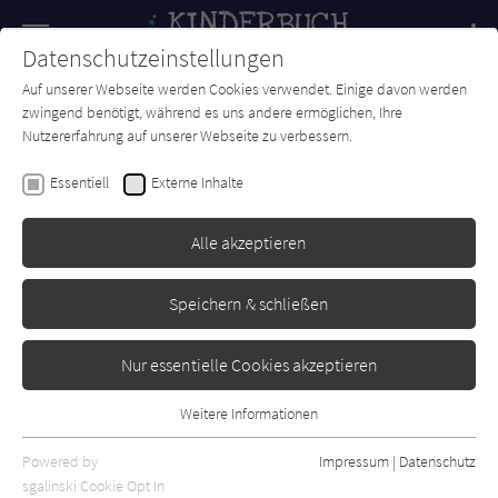
Navigation
Datenschutzeinstellungen
Couch
wechse
Auf unserer Webseite werden Cookies verwendet. Einige davon werden
Forum
Charts
Newsletter
SUCHE
zwingend benötigt, während es uns andere ermöglichen, Ihre
Nutzererfahrung auf unserer Webseite zu verbessern.
Minna Lacey
Essentiell
Externe Inhalte
Das Leben im Zoo
Alle akzeptieren
Usborne
Erschienen: Oktober 2023
Bibliogr. Angaben
0
Speichern & schließen
Nur essentielle Cookies akzeptieren
Weitere Informationen
Essentiell
Essentielle Cookies werden für grundlegende Funktionen der
Powered by
Impressum
|
Datenschutz
Webseite benötigt. Dadurch ist gewährleistet, dass die Webseite
sgalinski Cookie Opt In