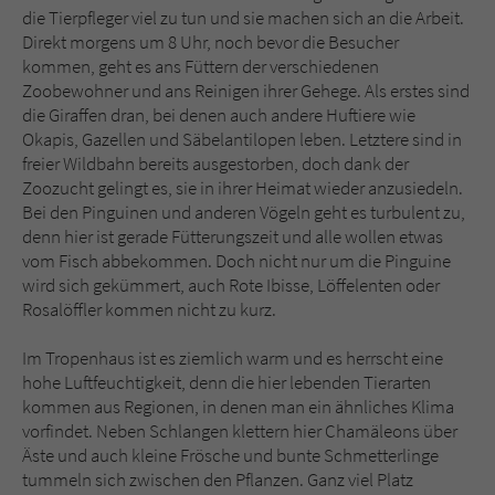
Sicherheitscode des Kontaktformulars zu
die Tierpfleger viel zu tun und sie machen sich an die Arbeit.
überprüfen.
Direkt morgens um 8 Uhr, noch bevor die Besucher
kommen, geht es ans Füttern der verschiedenen
Zoobewohner und ans Reinigen ihrer Gehege. Als erstes sind
die Giraffen dran, bei denen auch andere Huftiere wie
Okapis, Gazellen und Säbelantilopen leben. Letztere sind in
freier Wildbahn bereits ausgestorben, doch dank der
Zoozucht gelingt es, sie in ihrer Heimat wieder anzusiedeln.
Bei den Pinguinen und anderen Vögeln geht es turbulent zu,
denn hier ist gerade Fütterungszeit und alle wollen etwas
vom Fisch abbekommen. Doch nicht nur um die Pinguine
wird sich gekümmert, auch Rote Ibisse, Löffelenten oder
Rosalöffler kommen nicht zu kurz.
Im Tropenhaus ist es ziemlich warm und es herrscht eine
hohe Luftfeuchtigkeit, denn die hier lebenden Tierarten
kommen aus Regionen, in denen man ein ähnliches Klima
vorfindet. Neben Schlangen klettern hier Chamäleons über
Äste und auch kleine Frösche und bunte Schmetterlinge
tummeln sich zwischen den Pflanzen. Ganz viel Platz