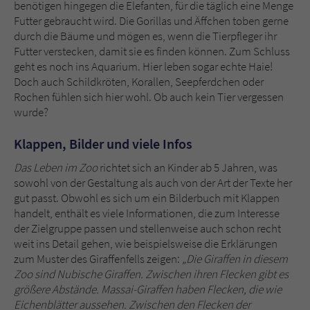
benötigen hingegen die Elefanten, für die täglich eine Menge
Futter gebraucht wird. Die Gorillas und Äffchen toben gerne
durch die Bäume und mögen es, wenn die Tierpfleger ihr
Futter verstecken, damit sie es finden können. Zum Schluss
geht es noch ins Aquarium. Hier leben sogar echte Haie!
Doch auch Schildkröten, Korallen, Seepferdchen oder
Rochen fühlen sich hier wohl. Ob auch kein Tier vergessen
wurde?
Klappen, Bilder und viele Infos
Das Leben im Zoo
richtet sich an Kinder ab 5 Jahren, was
sowohl von der Gestaltung als auch von der Art der Texte her
gut passt. Obwohl es sich um ein Bilderbuch mit Klappen
handelt, enthält es viele Informationen, die zum Interesse
der Zielgruppe passen und stellenweise auch schon recht
weit ins Detail gehen, wie beispielsweise die Erklärungen
zum Muster des Giraffenfells zeigen:
„Die Giraffen in diesem
Zoo sind Nubische Giraffen. Zwischen ihren Flecken gibt es
größere Abstände. Massai-Giraffen haben Flecken, die wie
Eichenblätter aussehen. Zwischen den Flecken der