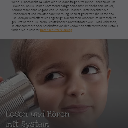
Wenn Du noch nicht 14 Jahre alt bist, dann frage bitte Deine Eltern zuvor um
Erlaubnis, ob Du Deinen Kommentar abgeben darfst. Wir behalten uns vor,
Kommentare ohne Angabe von Gründen zu löschen. Bitte beachten Sie
Urheberrecht und Privatsphäre; Werbung ist nicht gestattet. Ihr Name bzw.
Pseudonym wird öffentlich angezeigt; Nachnamen können zum Datenschutz
gekürzt werden. Zu Ihrem Schutz können Kontaktdaten wie E-Mail-Adressen,
Telefonnummern oder Anschriften von der Redaktion entfernt werden. Details
finden Sie in unserer
Datenschutzerklärung
.
Lesen und Hören
mit System