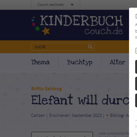
Couch wechseln
b
W
Thema
Buchtyp
Alter
Britta Sabbag
Elefant will durc
Carlsen
Erschienen: September 2023
Bibliogr. Anga
s
oder unterstütze Deinen