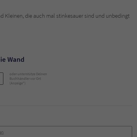
überprüfen.
d Kleinen, die auch mal stinkesauer sind und unbedingt
die Wand
oder unterstütze Deinen
Buchhändler vor Ort
(Anzeige*)
en