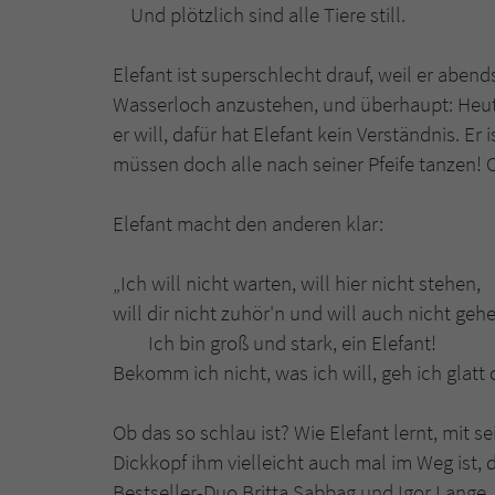
Und plötzlich sind alle Tiere still.
Elefant ist superschlecht drauf, weil er abends
Wasserloch anzustehen, und überhaupt: Heute i
er will, dafür hat Elefant kein Verständnis. Er
müssen doch alle nach seiner Pfeife tanzen! 
Elefant macht den anderen klar:
„Ich will nicht warte
will dir nicht zuhör'n
Ich bin groß und
Bekomm ich nicht, was ich will, geh ich glatt
Ob das so schlau ist? Wie Elefant lernt, mit 
Dickkopf ihm vielleicht auch mal im Weg ist, 
Bestseller-Duo Britta Sabbag und Igor Lange.