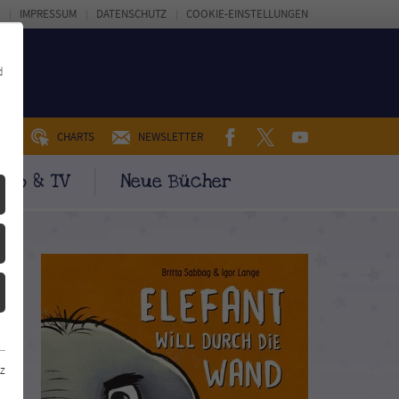
IMPRESSUM
DATENSCHUTZ
COOKIE-EINSTELLUNGEN
d
FACEBOOK
TWITTER
YOUTUBE
UM
CHARTS
NEWSLETTER
ino & TV
Neue Bücher
z