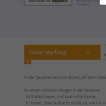
Jetzt kaufen bei
Buchhändler vor Ort
(Anzeige*)
-
Leser
-Wertung
In der Savanne herrscht dicke Luft! Denn Elefa
An einem schönen
ist Elefant sauer
Er trötet: „Hier läuft 