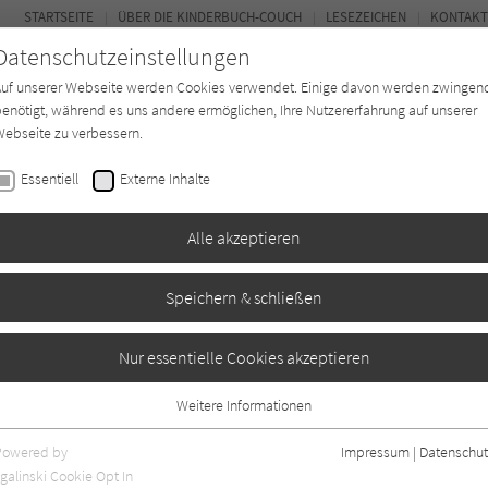
STARTSEITE
ÜBER DIE KINDERBUCH-COUCH
LESEZEICHEN
KONTAKT
Datenschutzeinstellungen
Auf unserer Webseite werden Cookies verwendet. Einige davon werden zwingen
enötigt, während es uns andere ermöglichen, Ihre Nutzererfahrung auf unserer
ebseite zu verbessern.
FOR
Essentiell
Externe Inhalte
Autor*in
Verlage
Magazin
K
Alle akzeptieren
Speichern & schließen
h die Wand
Nur essentielle Cookies akzeptieren
Weitere Informationen
ben
1
Essentiell
Essentielle Cookies werden für grundlegende Funktionen der Webseite
Powered by
Impressum
|
Datenschut
benötigt. Dadurch ist gewährleistet, dass die Webseite einwandfrei
galinski Cookie Opt In