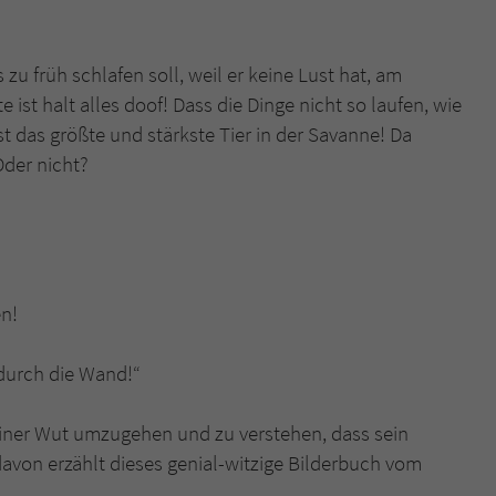
Name
tx_pwcomments_ahash
 zu früh schlafen soll, weil er keine Lust hat, am
st halt alles doof! Dass die Dinge nicht so laufen, wie
Anbieter
Literatur-Couch Medien GmbH & Co. KG
 ist das größte und stärkste Tier in der Savanne! Da
Laufzeit
1 Jahr
Oder nicht?
Zweck
Cookie für Kommentare einzelner Buchtitel
Name
fe_typo_user
n, will hier nicht stehen,
 und will auch nicht gehen!
Anbieter
Literatur-Couch Medien GmbH & Co. KG
 stark, ein Elefant!
 durch die Wand!“
Laufzeit
Session
Dieses Cookie gewährleistet die Kommunikation der
seiner Wut umzugehen und zu verstehen, dass sein
Webseite mit dem Benutzer. Es wird benötigt um z. B.
davon erzählt dieses genial-witzige Bilderbuch vom
Zweck
den Sicherheitscode des Kontaktformulars zu