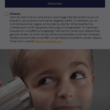
Nicht
ausfüllen!
Hinweis:
Wenn Du noch nicht 14 Jahre alt bist, dann frage bitte Deine Eltern zuvor um
Erlaubnis, ob Du Deinen Kommentar abgeben darfst. Wir behalten uns vor,
Kommentare ohne Angabe von Gründen zu löschen. Bitte beachten Sie
Urheberrecht und Privatsphäre; Werbung ist nicht gestattet. Ihr Name bzw.
Pseudonym wird öffentlich angezeigt; Nachnamen können zum Datenschutz
gekürzt werden. Zu Ihrem Schutz können Kontaktdaten wie E-Mail-Adressen,
Telefonnummern oder Anschriften von der Redaktion entfernt werden. Details
finden Sie in unserer
Datenschutzerklärung
.