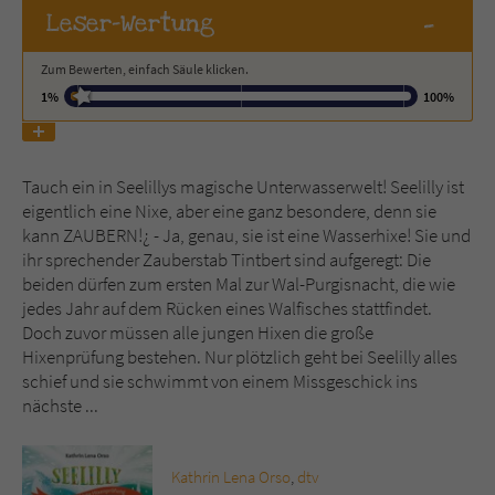
-
Leser
-Wertung
Name
tx_pwcomments_ahash
Zum Bewerten, einfach Säule klicken.
1%
100%
Anbieter
Literatur-Couch Medien GmbH & Co. KG
Laufzeit
1 Jahr
Tauch ein in Seelillys magische Unterwasserwelt! Seelilly ist
Zweck
Cookie für Kommentare einzelner Buchtitel
eigentlich eine Nixe, aber eine ganz besondere, denn sie
kann ZAUBERN!¿ - Ja, genau, sie ist eine Wasserhixe! Sie und
ihr sprechender Zauberstab Tintbert sind aufgeregt: Die
Name
fe_typo_user
beiden dürfen zum ersten Mal zur Wal-Purgisnacht, die wie
jedes Jahr auf dem Rücken eines Walfisches stattfindet.
Anbieter
Literatur-Couch Medien GmbH & Co. KG
Doch zuvor müssen alle jungen Hixen die große
Hixenprüfung bestehen. Nur plötzlich geht bei Seelilly alles
Laufzeit
Session
schief und sie schwimmt von einem Missgeschick ins
nächste ...
Dieses Cookie gewährleistet die
Kommunikation der Webseite mit dem
Zweck
Benutzer. Es wird benötigt um z. B. den
Kathrin Lena Orso
,
dtv