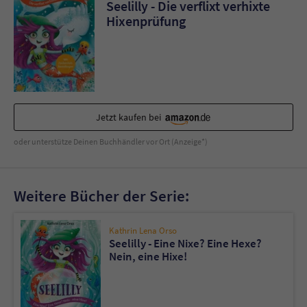
Sicherheitscode des Kontaktformulars zu
Seelilly - Die verflixt verhixte
überprüfen.
Hixenprüfung
Jetzt kaufen bei
oder unterstütze Deinen Buchhändler vor Ort (Anzeige*)
Weitere Bücher der Serie:
Kathrin Lena Orso
Seelilly - Eine Nixe? Eine Hexe?
Nein, eine Hixe!