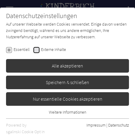
Navigation
Datenschutzeinstellungen
Couch
wechse
Auf unserer Webseite werden Cookies verwendet. Einige davon werden
Forum
Charts
Newsletter
SUCHE
zwingend benötigt, während es uns andere ermöglichen, Ihre
Nutzererfahrung auf unserer Webseite zu verbessern.
Kathrin Lena Orso
Essentiell
Externe Inhalte
Seelilly - Die verflixt
verhixte Hixenprüfung
Alle akzeptieren
dtv
Erschienen: August 2023
Bibliogr. Angaben
0
Speichern & schließen
Nur essentielle Cookies akzeptieren
Weitere Informationen
Essentiell
Essentielle Cookies werden für grundlegende Funktionen der
Powered by
Impressum
|
Datenschutz
Webseite benötigt. Dadurch ist gewährleistet, dass die Webseite
sgalinski Cookie Opt In