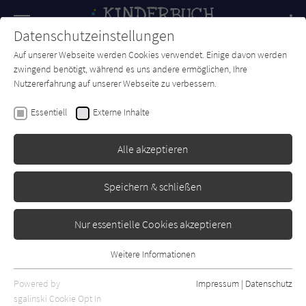
Navigation
Datenschutzeinstellungen
Couch
wechse
Auf unserer Webseite werden Cookies verwendet. Einige davon werden
Forum
Charts
Newsletter
SUCHE
zwingend benötigt, während es uns andere ermöglichen, Ihre
Nutzererfahrung auf unserer Webseite zu verbessern.
Ian Mark
Essentiell
Externe Inhalte
Monsterjagen für Anfänger
Alle akzeptieren
dtv
Erschienen: August 2023
Bibliogr. Angaben
0
Speichern & schließen
Nur essentielle Cookies akzeptieren
Weitere Informationen
Essentiell
Essentielle Cookies werden für grundlegende Funktionen der
Powered by
Impressum
|
Datenschutz
Webseite benötigt. Dadurch ist gewährleistet, dass die Webseite
sgalinski Cookie Opt In