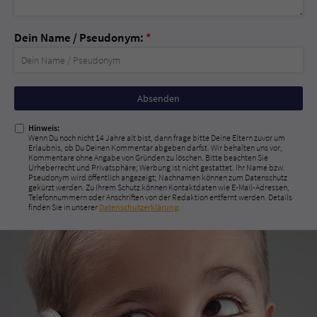
Dein Name / Pseudonym:
*
Nicht
ausfüllen!
Hinweis:
Wenn Du noch nicht 14 Jahre alt bist, dann frage bitte Deine Eltern zuvor um
Erlaubnis, ob Du Deinen Kommentar abgeben darfst. Wir behalten uns vor,
Kommentare ohne Angabe von Gründen zu löschen. Bitte beachten Sie
Urheberrecht und Privatsphäre; Werbung ist nicht gestattet. Ihr Name bzw.
Pseudonym wird öffentlich angezeigt; Nachnamen können zum Datenschutz
gekürzt werden. Zu Ihrem Schutz können Kontaktdaten wie E-Mail-Adressen,
Telefonnummern oder Anschriften von der Redaktion entfernt werden. Details
finden Sie in unserer
Datenschutzerklärung
.