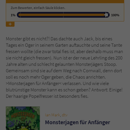
Zum Bewerten, einfach Säule klicken.
Name
tx_pwcomments_ahash
1%
100%
Anbieter
Literatur-Couch Medien GmbH & Co. KG
Monster gibt es nicht?! Das dachte auch Jack, bis eines
Laufzeit
1 Jahr
Tages ein Oger in seinem Garten auftauchte und seine Tante
fressen wollte (die zwar total fies ist, aber deshalb muss man
Zweck
Cookie für Kommentare einzelner Buchtitel
sie nicht gleich fressen). Nun ist er der neue Lehrling des 200
Jahre alten und schlecht gelaunten Monsterjägers Stoop.
Gemeinsam sind sie auf dem Weg nach Cornwall, denn dort
Name
fe_typo_user
soll es noch mehr Oger geben, die Chaos anrichten.
>Monsterjagen für Anfänger< verlassen. Und wie viele
Anbieter
Literatur-Couch Medien GmbH & Co. KG
blutrünstige Monster kann es schon geben? Antwort: Einige!
Der haarige Popelfresser ist besonders fies.
Laufzeit
Session
Dieses Cookie gewährleistet die
Ian Mark
,
dtv
Kommunikation der Webseite mit dem
Monsterjagen für Anfänger
Zweck
Benutzer. Es wird benötigt um z. B. den