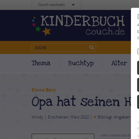
Couch wechseln
b
W
Thema
Buchtyp
Alter
Elena Berz
Opa hat seinen H
Windy
Erschienen: März 2022
Bibliogr. Angaben
s
oder unterstütze Deinen