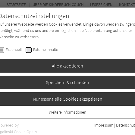
STARTSEITE
ÜBER DIE KINDERBUCH-COUCH
LESEZEICHEN
KONTAKT
Datenschutzeinstellungen
Auf unserer Webseite werden Cookies verwendet. Einige davon werden zwingen
enötigt, während es uns andere ermöglichen, Ihre Nutzererfahrung auf unserer
ebseite zu verbessern.
FOR
Essentiell
Externe Inhalte
Autor*in
Verlage
Magazin
K
Alle akzeptieren
Speichern & schließen
ut vergessen
Nur essentielle Cookies akzeptieren
Weitere Informationen
0
Essentiell
Essentielle Cookies werden für grundlegende Funktionen der Webseite
Powered by
Impressum
|
Datenschut
benötigt. Dadurch ist gewährleistet, dass die Webseite einwandfrei
galinski Cookie Opt In