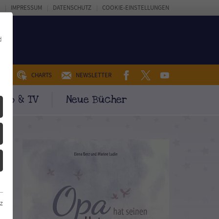
IMPRESSUM
DATENSCHUTZ
COOKIE-EINSTELLUNGEN
d
FACEBOOK
TWITTER
YOUTUBE
UM
CHARTS
NEWSLETTER
ino & TV
Neue Bücher
z