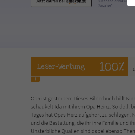
Jetzt kaufen bei
Buchhändler vor Ort
(Anzeige*)
100%
Leser
-Wertung
Opa ist gestorben: Dieses Bilderbuch hilft Ki
schaukelt Ida mit ihrem Opa Heinz. So doll, bi
Tages hat Opas Herz aufgehört zu schlagen. 
und die Bestattung, die ihr ihre Familie und
Unsterbliche Quallen sind dabei ebenso The