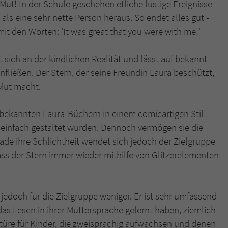
ut! In der Schule geschehen etliche lustige Ereignisse -
überprüfen.
 als eine sehr nette Person heraus. So endet alles gut -
it den Worten: 'It was great that you were with me!'
t sich an der kindlichen Realität und lässt auf bekannt
fließen. Der Stern, der seine Freundin Laura beschützt,
 Mut macht.
n bekannten Laura-Büchern in einem comicartigen Stil
d einfach gestaltet wurden. Dennoch vermögen sie die
de ihre Schlichtheit wendet sich jedoch der Zielgruppe
ass der Stern immer wieder mithilfe von Glitzerelementen
 jedoch für die Zielgruppe weniger. Er ist sehr umfassend
das Lesen in ihrer Muttersprache gelernt haben, ziemlich
ektüre für Kinder, die zweisprachig aufwachsen und denen