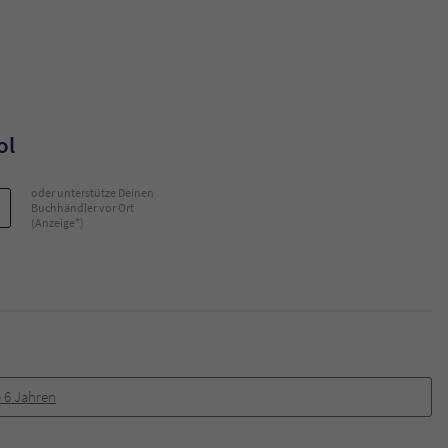
ol
oder unterstütze Deinen
Buchhändler vor Ort
(Anzeige*)
 6 Jahren