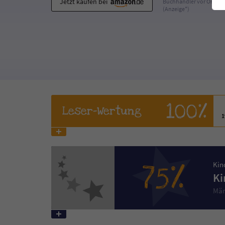
Jetzt kaufen bei
Buchhändler vor Ort
(Anzeige*)
100%
Leser
-Wertung
75%
Kin
Ki
Mär