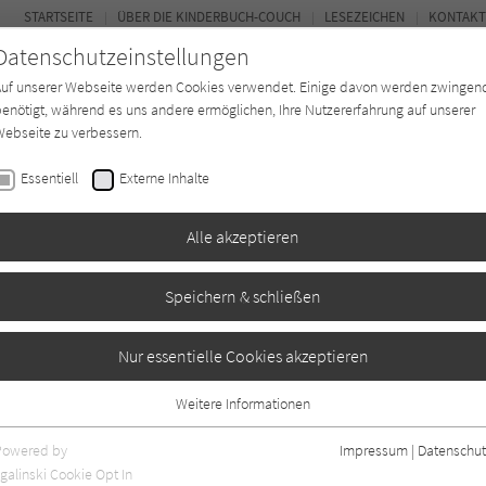
STARTSEITE
ÜBER DIE KINDERBUCH-COUCH
LESEZEICHEN
KONTAKT
Datenschutzeinstellungen
Auf unserer Webseite werden Cookies verwendet. Einige davon werden zwingen
enötigt, während es uns andere ermöglichen, Ihre Nutzererfahrung auf unserer
ebseite zu verbessern.
FOR
Essentiell
Externe Inhalte
Autor*in
Verlage
Magazin
K
Alle akzeptieren
Speichern & schließen
ool
Nur essentielle Cookies akzeptieren
Weitere Informationen
Essentiell
Essentielle Cookies werden für grundlegende Funktionen der Webseite
Powered by
Impressum
|
Datenschut
benötigt. Dadurch ist gewährleistet, dass die Webseite einwandfrei
galinski Cookie Opt In