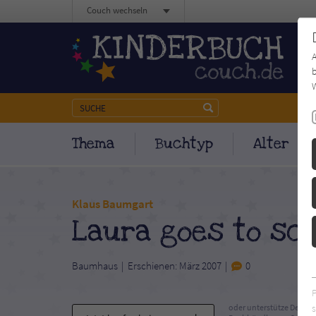
Couch wechseln
b
W
Thema
Buchtyp
Alter
Klaus Baumgart
Laura goes to sch
Baumhaus
Erschienen: März 2007
0
s
oder unterstütze Deinen