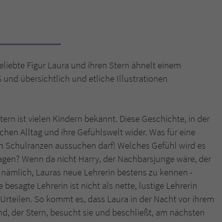
Name
tx_pwcomments_ahash
Anbieter
Literatur-Couch Medien GmbH & Co. KG
liebte Figur Laura und ihren Stern ähnelt einem
Laufzeit
1 Jahr
 und übersichtlich und etliche Illustrationen
Zweck
Cookie für Kommentare einzelner Buchtitel
ern ist vielen Kindern bekannt. Diese Geschichte, in der
Name
fe_typo_user
chen Alltag und ihre Gefühlswelt wider. Was für eine
ten Schulranzen aussuchen darf! Welches Gefühl wird es
Anbieter
Literatur-Couch Medien GmbH & Co. KG
tragen? Wenn da nicht Harry, der Nachbarsjunge wäre, der
Laufzeit
Session
t nämlich, Lauras neue Lehrerin bestens zu kennen -
 besagte Lehrerin ist nicht als nette, lustige Lehrerin
Dieses Cookie gewährleistet die Kommunikation der
 Urteilen. So kommt es, dass Laura in der Nacht vor ihrem
Webseite mit dem Benutzer. Es wird benötigt um z. B.
Zweck
nd, der Stern, besucht sie und beschließt, am nächsten
den Sicherheitscode des Kontaktformulars zu