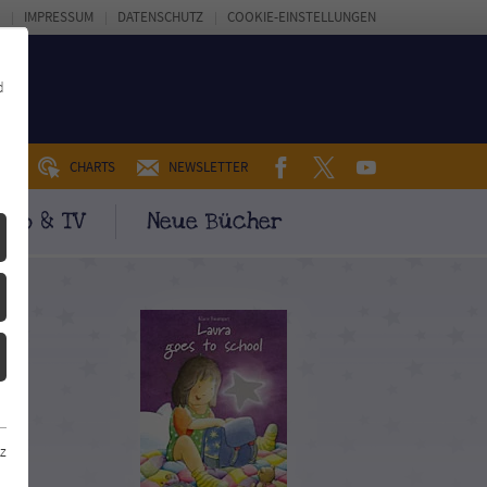
IMPRESSUM
DATENSCHUTZ
COOKIE-EINSTELLUNGEN
d
FACEBOOK
TWITTER
YOUTUBE
UM
CHARTS
NEWSLETTER
ino & TV
Neue Bücher
z