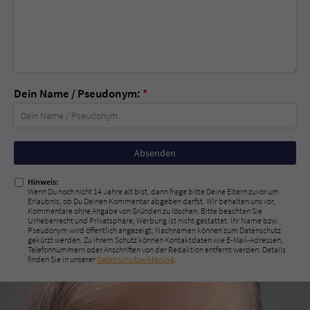
Dein Name / Pseudonym:
*
Nicht
ausfüllen!
Hinweis:
Wenn Du noch nicht 14 Jahre alt bist, dann frage bitte Deine Eltern zuvor um
Erlaubnis, ob Du Deinen Kommentar abgeben darfst. Wir behalten uns vor,
Kommentare ohne Angabe von Gründen zu löschen. Bitte beachten Sie
Urheberrecht und Privatsphäre; Werbung ist nicht gestattet. Ihr Name bzw.
Pseudonym wird öffentlich angezeigt; Nachnamen können zum Datenschutz
gekürzt werden. Zu Ihrem Schutz können Kontaktdaten wie E-Mail-Adressen,
Telefonnummern oder Anschriften von der Redaktion entfernt werden. Details
finden Sie in unserer
Datenschutzerklärung
.