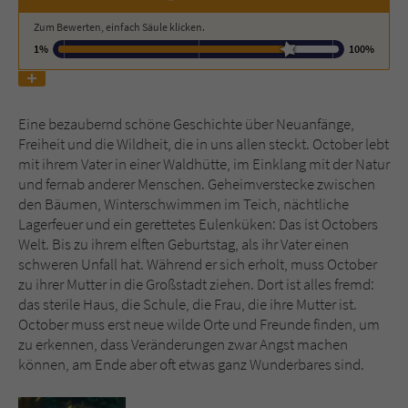
Zum Bewerten, einfach Säule klicken.
Name
tx_pwcomments_ahash
1%
100%
Anbieter
Literatur-Couch Medien GmbH & Co. KG
Eine bezaubernd schöne Geschichte über Neuanfänge,
Laufzeit
1 Jahr
Freiheit und die Wildheit, die in uns allen steckt. October lebt
mit ihrem Vater in einer Waldhütte, im Einklang mit der Natur
Zweck
Cookie für Kommentare einzelner Buchtitel
und fernab anderer Menschen. Geheimverstecke zwischen
den Bäumen, Winterschwimmen im Teich, nächtliche
Lagerfeuer und ein gerettetes Eulenküken: Das ist Octobers
Name
fe_typo_user
Welt. Bis zu ihrem elften Geburtstag, als ihr Vater einen
schweren Unfall hat. Während er sich erholt, muss October
Anbieter
Literatur-Couch Medien GmbH & Co. KG
zu ihrer Mutter in die Großstadt ziehen. Dort ist alles fremd:
das sterile Haus, die Schule, die Frau, die ihre Mutter ist.
Laufzeit
Session
October muss erst neue wilde Orte und Freunde finden, um
zu erkennen, dass Veränderungen zwar Angst machen
Dieses Cookie gewährleistet die
können, am Ende aber oft etwas ganz Wunderbares sind.
Kommunikation der Webseite mit dem
Zweck
Benutzer. Es wird benötigt um z. B. den