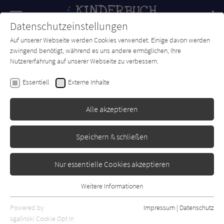
Navigation
Datenschutzeinstellungen
Couch
wechse
Auf unserer Webseite werden Cookies verwendet. Einige davon werden
Forum
Charts
Newsletter
SUCHE
zwingend benötigt, während es uns andere ermöglichen, Ihre
Nutzererfahrung auf unserer Webseite zu verbessern.
Katya Balen
Essentiell
Externe Inhalte
October, October
Alle akzeptieren
Hanser
Erschienen: Juli 2023
Bibliogr. Angaben
2
Speichern & schließen
Nur essentielle Cookies akzeptieren
Weitere Informationen
Essentiell
Essentielle Cookies werden für grundlegende Funktionen der
Powered by
Impressum
|
Datenschutz
Webseite benötigt. Dadurch ist gewährleistet, dass die Webseite
sgalinski Cookie Opt In