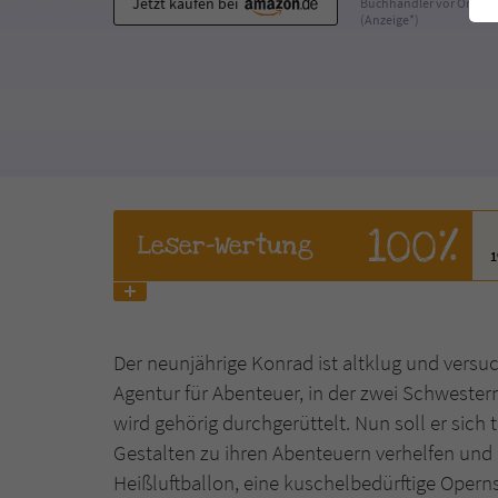
Jetzt kaufen bei
Buchhändler vor Ort
(Anzeige*)
100%
Leser
-Wertung
Der neunjährige Konrad ist altklug und versuc
Agentur für Abenteuer, in der zwei Schwestern
wird gehörig durchgerüttelt. Nun soll er sich 
Gestalten zu ihren Abenteuern verhelfen und 
Heißluftballon, eine kuschelbedürftige Opernsä