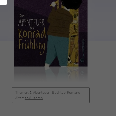
Themen:
1. Abenteuer
Buchtyp:
Romane
Alter:
ab 8 Jahren