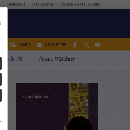
IMPRESSUM
DATENSCHUTZ
COOKIE-EINSTELLUNGEN
d
FACEBOOK
TWITTER
YOUTUBE
UM
CHARTS
NEWSLETTER
ino & TV
Neue Bücher
z