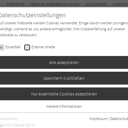
STARTSEITE
ÜBER DIE KINDERBUCH-COUCH
LESEZEICHEN
KONTAKT
Datenschutzeinstellungen
Auf unserer Webseite werden Cookies verwendet. Einige davon werden zwingen
enötigt, während es uns andere ermöglichen, Ihre Nutzererfahrung auf unserer
ebseite zu verbessern.
FOR
Essentiell
Externe Inhalte
Autor*in
Verlage
Magazin
K
Alle akzeptieren
Speichern & schließen
s Konrad Frühling
Nur essentielle Cookies akzeptieren
Weitere Informationen
gaben
0
Essentiell
Essentielle Cookies werden für grundlegende Funktionen der Webseite
Powered by
Impressum
|
Datenschut
benötigt. Dadurch ist gewährleistet, dass die Webseite einwandfrei
galinski Cookie Opt In