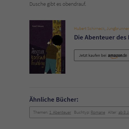
Dusche gibt es obendrauf.
Hubert Schirneck
,
Jungbrunne
Die Abenteuer des 
Jetzt kaufen bei
Ähnliche Bücher:
Themen:
1. Abenteuer
Buchtyp:
Romane
Alter:
ab 8 