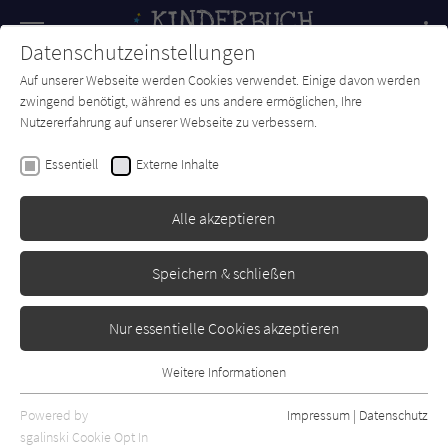
Navigation
Datenschutzeinstellungen
Couch
wechse
Auf unserer Webseite werden Cookies verwendet. Einige davon werden
Forum
Charts
Newsletter
SUCHE
zwingend benötigt, während es uns andere ermöglichen, Ihre
Nutzererfahrung auf unserer Webseite zu verbessern.
Hiroshi Ito
Essentiell
Externe Inhalte
Kind zu verschenken!
Alle akzeptieren
Moritz
Erschienen: Juli 2023
Bibliogr. Angaben
0
Speichern & schließen
Nur essentielle Cookies akzeptieren
Weitere Informationen
Essentiell
Essentielle Cookies werden für grundlegende Funktionen der
Powered by
Impressum
|
Datenschutz
Webseite benötigt. Dadurch ist gewährleistet, dass die Webseite
sgalinski Cookie Opt In