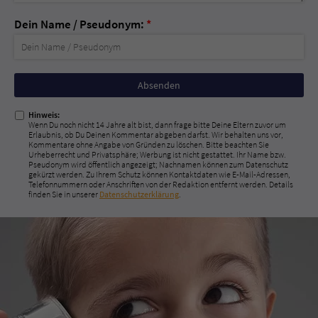
Dein Name / Pseudonym:
*
Nicht
ausfüllen!
Hinweis:
Wenn Du noch nicht 14 Jahre alt bist, dann frage bitte Deine Eltern zuvor um
Erlaubnis, ob Du Deinen Kommentar abgeben darfst. Wir behalten uns vor,
Kommentare ohne Angabe von Gründen zu löschen. Bitte beachten Sie
Urheberrecht und Privatsphäre; Werbung ist nicht gestattet. Ihr Name bzw.
Pseudonym wird öffentlich angezeigt; Nachnamen können zum Datenschutz
gekürzt werden. Zu Ihrem Schutz können Kontaktdaten wie E-Mail-Adressen,
Telefonnummern oder Anschriften von der Redaktion entfernt werden. Details
finden Sie in unserer
Datenschutzerklärung
.