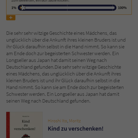
Zum Bewerten, einfach Säule klicken.
1%
100%
Name
tx_pwcomments_ahash
Anbieter
Literatur-Couch Medien GmbH & Co. KG
Die sehr sehr witzige Geschichte eines Mädchens, das
unglücklich über die Ankunft ihres kleinen Bruders ist und
Laufzeit
1 Jahr
ihr Glück daraufhin selbst in die Hand nimmt. So kann sie
am Ende doch zur begeisterten Schwester werden. Ein
Zweck
Cookie für Kommentare einzelner Buchtitel
Longseller aus Japan hat damit seinen Weg nach
Deutschland gefunden.Die sehr sehr witzige Geschichte
eines Mädchens, das unglücklich über die Ankunft ihres
Name
fe_typo_user
kleinen Bruders ist und ihr Glück daraufhin selbst in die
Hand nimmt. So kann sie am Ende doch zur begeisterten
Anbieter
Literatur-Couch Medien GmbH & Co. KG
Schwester werden. Ein Longseller aus Japan hat damit
seinen Weg nach Deutschland gefunden.
Laufzeit
Session
Dieses Cookie gewährleistet die
Hiroshi Ito
,
Moritz
Kommunikation der Webseite mit dem
Kind zu verschenken!
Zweck
Benutzer. Es wird benötigt um z. B. den