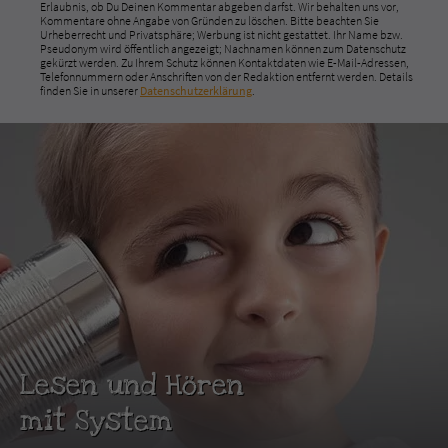
Erlaubnis, ob Du Deinen Kommentar abgeben darfst. Wir behalten uns vor,
Kommentare ohne Angabe von Gründen zu löschen. Bitte beachten Sie
Urheberrecht und Privatsphäre; Werbung ist nicht gestattet. Ihr Name bzw.
Pseudonym wird öffentlich angezeigt; Nachnamen können zum Datenschutz
gekürzt werden. Zu Ihrem Schutz können Kontaktdaten wie E-Mail-Adressen,
Telefonnummern oder Anschriften von der Redaktion entfernt werden. Details
finden Sie in unserer
Datenschutzerklärung
.
Lesen und Hören
mit System