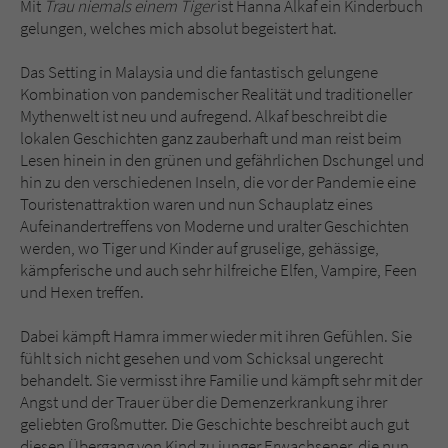
Mit
Trau niemals einem Tiger
ist Hanna Alkaf ein Kinderbuch
gelungen, welches mich absolut begeistert hat.
Das Setting in Malaysia und die fantastisch gelungene
Kombination von pandemischer Realität und traditioneller
Mythenwelt ist neu und aufregend. Alkaf beschreibt die
lokalen Geschichten ganz zauberhaft und man reist beim
Lesen hinein in den grünen und gefährlichen Dschungel und
hin zu den verschiedenen Inseln, die vor der Pandemie eine
Touristenattraktion waren und nun Schauplatz eines
Aufeinandertreffens von Moderne und uralter Geschichten
werden, wo Tiger und Kinder auf gruselige, gehässige,
kämpferische und auch sehr hilfreiche Elfen, Vampire, Feen
und Hexen treffen.
Dabei kämpft Hamra immer wieder mit ihren Gefühlen. Sie
fühlt sich nicht gesehen und vom Schicksal ungerecht
behandelt. Sie vermisst ihre Familie und kämpft sehr mit der
Angst und der Trauer über die Demenzerkrankung ihrer
geliebten Großmutter. Die Geschichte beschreibt auch gut
diesen Übergang von Kind zu junger Erwachsener, die nun