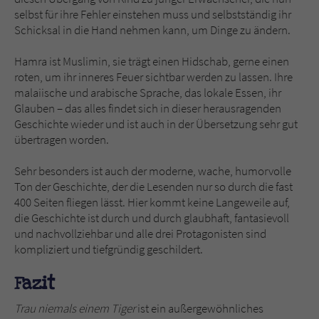
selbst für ihre Fehler einstehen muss und selbstständig ihr
Schicksal in die Hand nehmen kann, um Dinge zu ändern.
Hamra ist Muslimin, sie trägt einen Hidschab, gerne einen
roten, um ihr inneres Feuer sichtbar werden zu lassen. Ihre
malaiische und arabische Sprache, das lokale Essen, ihr
Glauben – das alles findet sich in dieser herausragenden
Geschichte wieder und ist auch in der Übersetzung sehr gut
übertragen worden.
Sehr besonders ist auch der moderne, wache, humorvolle
Ton der Geschichte, der die Lesenden nur so durch die fast
400 Seiten fliegen lässt. Hier kommt keine Langeweile auf,
die Geschichte ist durch und durch glaubhaft, fantasievoll
und nachvollziehbar und alle drei Protagonisten sind
kompliziert und tiefgründig geschildert.
Fazit
Trau niemals einem Tiger
ist ein außergewöhnliches