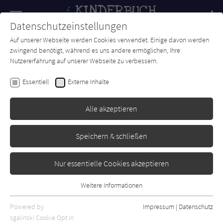
Navigation
Datenschutzeinstellungen
Couch
wechse
Auf unserer Webseite werden Cookies verwendet. Einige davon werden
Forum
Charts
Newsletter
SUCHE
zwingend benötigt, während es uns andere ermöglichen, Ihre
Nutzererfahrung auf unserer Webseite zu verbessern.
Hanna Alkaf
Essentiell
Externe Inhalte
Trau niemals einem Tiger
Alle akzeptieren
Karibu
Erschienen: Oktober 2023
Bibliogr. Angaben
0
Speichern & schließen
Nur essentielle Cookies akzeptieren
Weitere Informationen
Essentiell
Essentielle Cookies werden für grundlegende Funktionen der
Powered by
Impressum
|
Datenschutz
Webseite benötigt. Dadurch ist gewährleistet, dass die Webseite
sgalinski Cookie Opt In