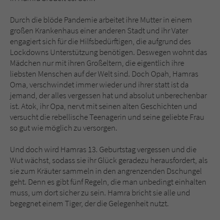
Sicherheitscode des Kontaktformulars zu
überprüfen.
Durch die blöde Pandemie arbeitet ihre Mutter in einem
großen Krankenhaus einer anderen Stadt und ihr Vater
engagiert sich für die Hilfsbedürftigen, die aufgrund des
Lockdowns Unterstützung benötigen. Deswegen wohnt das
Mädchen nur mit ihren Großeltern, die eigentlich ihre
liebsten Menschen auf der Welt sind. Doch Opah, Hamras
Oma, verschwindet immer wieder und ihrer statt ist da
jemand, der alles vergessen hat und absolut unberechenbar
ist. Atok, ihr Opa, nervt mit seinen alten Geschichten und
versucht die rebellische Teenagerin und seine geliebte Frau
so gut wie möglich zu versorgen.
Und doch wird Hamras 13. Geburtstag vergessen und die
Wut wächst, sodass sie ihr Glück geradezu herausfordert, als
sie zum Kräuter sammeln in den angrenzenden Dschungel
geht. Denn es gibt fünf Regeln, die man unbedingt einhalten
muss, um dort sicher zu sein. Hamra bricht sie alle und
begegnet einem Tiger, der die Gelegenheit nutzt.