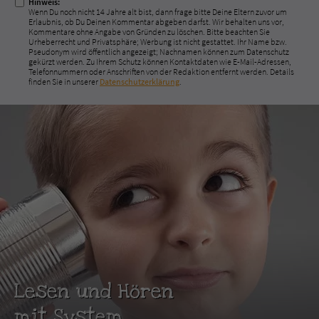
Hinweis:
Wenn Du noch nicht 14 Jahre alt bist, dann frage bitte Deine Eltern zuvor um
Erlaubnis, ob Du Deinen Kommentar abgeben darfst. Wir behalten uns vor,
Kommentare ohne Angabe von Gründen zu löschen. Bitte beachten Sie
Urheberrecht und Privatsphäre; Werbung ist nicht gestattet. Ihr Name bzw.
Pseudonym wird öffentlich angezeigt; Nachnamen können zum Datenschutz
gekürzt werden. Zu Ihrem Schutz können Kontaktdaten wie E-Mail-Adressen,
Telefonnummern oder Anschriften von der Redaktion entfernt werden. Details
finden Sie in unserer
Datenschutzerklärung
.
Lesen und Hören
mit System