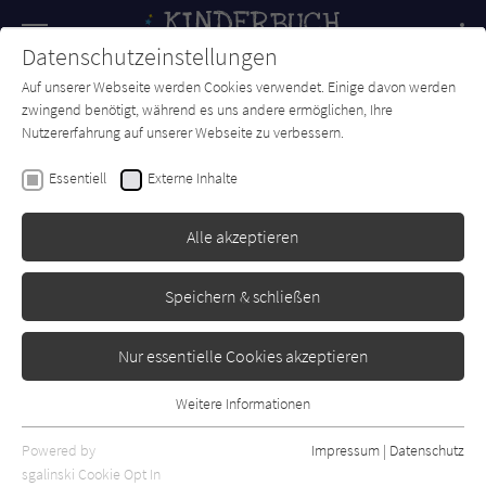
Navigation
Datenschutzeinstellungen
Couch
wechse
Auf unserer Webseite werden Cookies verwendet. Einige davon werden
Forum
Charts
Newsletter
SUCHE
zwingend benötigt, während es uns andere ermöglichen, Ihre
Nutzererfahrung auf unserer Webseite zu verbessern.
Eoin McLaughlin
Essentiell
Externe Inhalte
Der Gute-Nacht-Kuss
Alle akzeptieren
Jumbo
Erschienen: Juli 2023
Bibliogr. Angaben
0
Speichern & schließen
Nur essentielle Cookies akzeptieren
Weitere Informationen
Essentiell
Essentielle Cookies werden für grundlegende Funktionen der
Powered by
Impressum
|
Datenschutz
Webseite benötigt. Dadurch ist gewährleistet, dass die Webseite
sgalinski Cookie Opt In