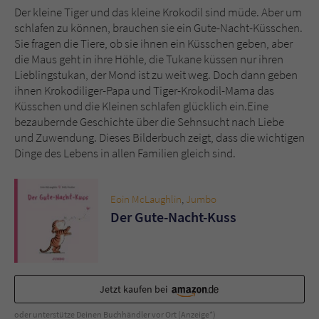
Der kleine Tiger und das kleine Krokodil sind müde. Aber um
schlafen zu können, brauchen sie ein Gute-Nacht-Küsschen.
Name
tx_pwcomments_ahash
Sie fragen die Tiere, ob sie ihnen ein Küsschen geben, aber
die Maus geht in ihre Höhle, die Tukane küssen nur ihren
Anbieter
Literatur-Couch Medien GmbH & Co. KG
Lieblingstukan, der Mond ist zu weit weg. Doch dann geben
ihnen Krokodiliger-Papa und Tiger-Krokodil-Mama das
Laufzeit
1 Jahr
Küsschen und die Kleinen schlafen glücklich ein.Eine
bezaubernde Geschichte über die Sehnsucht nach Liebe
Zweck
Cookie für Kommentare einzelner Buchtitel
und Zuwendung. Dieses Bilderbuch zeigt, dass die wichtigen
Dinge des Lebens in allen Familien gleich sind.
Name
fe_typo_user
Eoin McLaughlin
,
Jumbo
Anbieter
Literatur-Couch Medien GmbH & Co. KG
Der Gute-Nacht-Kuss
Laufzeit
Session
Dieses Cookie gewährleistet die
Jetzt kaufen bei
Kommunikation der Webseite mit dem
Zweck
Benutzer. Es wird benötigt um z. B. den
oder unterstütze Deinen Buchhändler vor Ort (Anzeige*)