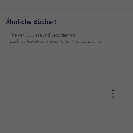
Sicherheitscode des Kontaktformulars zu
überprüfen.
Ähnliche Bücher:
Themen:
3.3 Liebe und Geborgenheit
Buchtyp:
Gute‐Nacht-Geschichte
Alter:
ab 2 Jahren