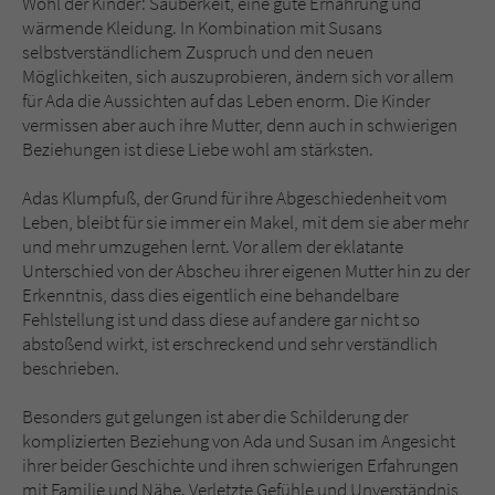
Wohl der Kinder: Sauberkeit, eine gute Ernährung und
wärmende Kleidung. In Kombination mit Susans
selbstverständlichem Zuspruch und den neuen
Möglichkeiten, sich auszuprobieren, ändern sich vor allem
für Ada die Aussichten auf das Leben enorm. Die Kinder
vermissen aber auch ihre Mutter, denn auch in schwierigen
Beziehungen ist diese Liebe wohl am stärksten.
Adas Klumpfuß, der Grund für ihre Abgeschiedenheit vom
Leben, bleibt für sie immer ein Makel, mit dem sie aber mehr
und mehr umzugehen lernt. Vor allem der eklatante
Unterschied von der Abscheu ihrer eigenen Mutter hin zu der
Erkenntnis, dass dies eigentlich eine behandelbare
Fehlstellung ist und dass diese auf andere gar nicht so
abstoßend wirkt, ist erschreckend und sehr verständlich
beschrieben.
Besonders gut gelungen ist aber die Schilderung der
komplizierten Beziehung von Ada und Susan im Angesicht
ihrer beider Geschichte und ihren schwierigen Erfahrungen
mit Familie und Nähe. Verletzte Gefühle und Unverständnis