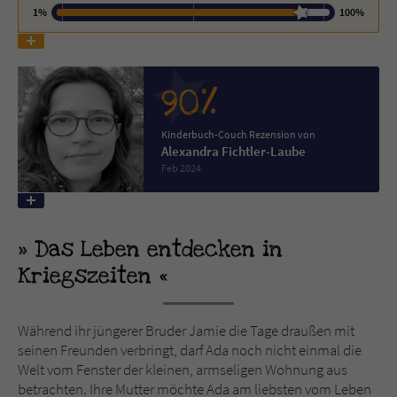
1%
100%
Name
tx_pwcomments_ahash
Anbieter
Literatur-Couch Medien GmbH & Co. KG
90%
Laufzeit
1 Jahr
Kinderbuch-Couch Rezension von
Alexandra Fichtler-Laube
Zweck
Cookie für Kommentare einzelner Buchtitel
Feb 2024
Name
fe_typo_user
Das Leben entdecken in
Anbieter
Literatur-Couch Medien GmbH & Co. KG
Kriegszeiten
Laufzeit
Session
Während ihr jüngerer Bruder Jamie die Tage draußen mit
Dieses Cookie gewährleistet die
seinen Freunden verbringt, darf Ada noch nicht einmal die
Kommunikation der Webseite mit dem
Welt vom Fenster der kleinen, armseligen Wohnung aus
Zweck
Benutzer. Es wird benötigt um z. B. den
betrachten. Ihre Mutter möchte Ada am liebsten vom Leben