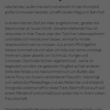
Ada hat das Laufen trainiert und obwohl ihr der Klumpfuß
große Schmerzen bereitet, schafft sie den Weg zum Bahnhof.
In einem kleinen Dorf am Meer angekommen, geraten die
Geschwister an Susan Smith. Die alleinstehende Frau ist
versunken in ihrer Trauer über den Tod ihrer Lebenspartnerin
und hätte sich nie träumen lassen, einmal für Kinder
verantwortlich sein zu müssen. Aus einem Pflichtgefühl
heraus kümmert sie sich aber um Ada und Jamie und zeigt
ihnen ein Leben abseits von Schmutz, Hunger und
Unwissen. Die Kinder blühen regelrecht auf. Jamie ist
begeistert von dem neugebauten Flugfeld auf der anderen
Seite des Feldes und Ada kümmert sich um Butter, das
kleine Pony von Susans verstorbener Freundin. Ada bringt
sich selbst die Pferdepflege und das Reiten bei und entdeckt
ihre große Leidenschaft für diese Tiere. Bald hilft sie auch auf
einem Pferdehof und schließt zum ersten Mal in ihrem Leben
Freundschaft.
Doch der Krieg findet sie auch in diesem kleinen Dorf – und