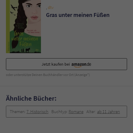
,
dtv
Gras unter meinen Füßen
Jetzt kaufen bei
oder unterstütze Deinen Buchhändler vor Ort (Anzeige*)
Ähnliche Bücher:
Themen:
7. Historisch
Buchtyp:
Romane
Alter:
ab 11 Jahren