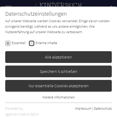
Navigation
Datenschutzeinstellungen
Couch
wechse
Auf unserer Webseite werden Cookies verwendet. Einige davon werden
Forum
Charts
Newsletter
SUCHE
zwingend benötigt, während es uns andere ermöglichen, Ihre
Nutzererfahrung auf unserer Webseite zu verbessern.
Gras unter meinen Füßen
Essentiell
Externe Inhalte
dtv
Erschienen: Februar 2024
Bibliogr. Angaben
1
Alle akzeptieren
Speichern & schließen
Nur essentielle Cookies akzeptieren
Weitere Informationen
Essentiell
Essentielle Cookies werden für grundlegende Funktionen der
Powered by
Impressum
|
Datenschutz
Webseite benötigt. Dadurch ist gewährleistet, dass die Webseite
sgalinski Cookie Opt In