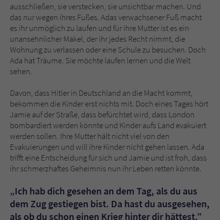
Sicherheitscode des Kontaktformulars zu
ausschließen, sie verstecken, sie unsichtbar machen. Und
überprüfen.
das nur wegen ihres Fußes. Adas verwachsener Fuß macht
es ihr unmöglich zu laufen und für ihre Mutter ist es ein
unansehnlicher Makel, der ihr jedes Recht nimmt, die
Wohnung zu verlassen oder eine Schule zu besuchen. Doch
Ada hat Träume. Sie möchte laufen lernen und die Welt
sehen.
Davon, dass Hitler in Deutschland an die Macht kommt,
bekommen die Kinder erst nichts mit. Doch eines Tages hört
Jamie auf der Straße, dass befürchtet wird, dass London
bombardiert werden könnte und Kinder aufs Land evakuiert
werden sollen. Ihre Mutter hält nicht viel von den
Evakuierungen und will ihre Kinder nicht gehen lassen. Ada
trifft eine Entscheidung für sich und Jamie und ist froh, dass
ihr schmerzhaftes Geheimnis nun ihr Leben retten könnte.
„Ich hab dich gesehen an dem Tag, als du aus
dem Zug gestiegen bist. Da hast du ausgesehen,
als ob du schon einen Krieg hinter dir hättest.”