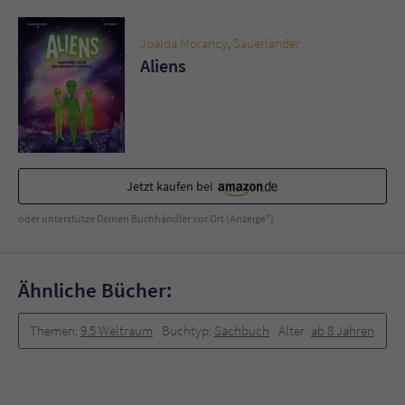
Sicherheitscode des Kontaktformulars zu
überprüfen.
Joalda Morancy
,
Sauerländer
Aliens
Jetzt kaufen bei
oder unterstütze Deinen Buchhändler vor Ort (Anzeige*)
Ähnliche Bücher:
Themen:
9.5 Weltraum
Buchtyp:
Sachbuch
Alter:
ab 8 Jahren