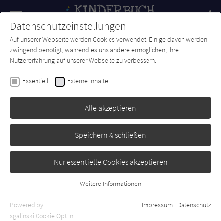
Navigation
Datenschutzeinstellungen
Couch
wechse
Auf unserer Webseite werden Cookies verwendet. Einige davon werden
Forum
Charts
Newsletter
SUCHE
zwingend benötigt, während es uns andere ermöglichen, Ihre
Nutzererfahrung auf unserer Webseite zu verbessern.
Joalda Morancy
Essentiell
Externe Inhalte
Aliens
Alle akzeptieren
Sauerländer
Erschienen: März 2024
Bibliogr. Angaben
0
Speichern & schließen
Nur essentielle Cookies akzeptieren
Weitere Informationen
Essentiell
Essentielle Cookies werden für grundlegende Funktionen der
Powered by
Impressum
|
Datenschutz
Webseite benötigt. Dadurch ist gewährleistet, dass die Webseite
sgalinski Cookie Opt In