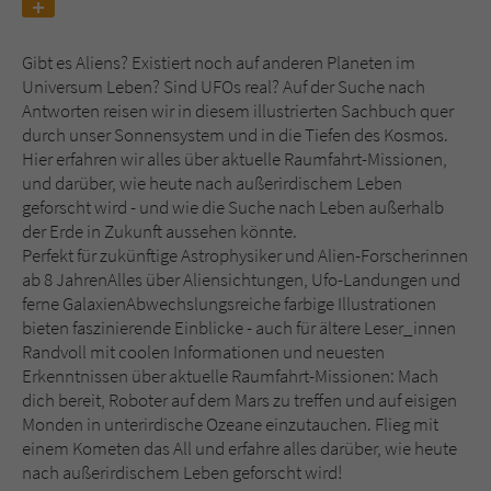
Name
tx_pwcomments_ahash
Gibt es Aliens? Existiert noch auf anderen Planeten im
Universum Leben? Sind UFOs real? Auf der Suche nach
Anbieter
Literatur-Couch Medien GmbH & Co. KG
Antworten reisen wir in diesem illustrierten Sachbuch quer
durch unser Sonnensystem und in die Tiefen des Kosmos.
Laufzeit
1 Jahr
Hier erfahren wir alles über aktuelle Raumfahrt-Missionen,
und darüber, wie heute nach außerirdischem Leben
Zweck
Cookie für Kommentare einzelner Buchtitel
geforscht wird - und wie die Suche nach Leben außerhalb
der Erde in Zukunft aussehen könnte.
Perfekt für zukünftige Astrophysiker und Alien-Forscherinnen
Name
fe_typo_user
ab 8 JahrenAlles über Aliensichtungen, Ufo-Landungen und
ferne GalaxienAbwechslungsreiche farbige Illustrationen
Anbieter
Literatur-Couch Medien GmbH & Co. KG
bieten faszinierende Einblicke - auch für ältere Leser_innen
Randvoll mit coolen Informationen und neuesten
Erkenntnissen über aktuelle Raumfahrt-Missionen: Mach
Laufzeit
Session
dich bereit, Roboter auf dem Mars zu treffen und auf eisigen
Monden in unterirdische Ozeane einzutauchen. Flieg mit
Dieses Cookie gewährleistet die
einem Kometen das All und erfahre alles darüber, wie heute
Kommunikation der Webseite mit dem
nach außerirdischem Leben geforscht wird!
Zweck
Benutzer. Es wird benötigt um z. B. den