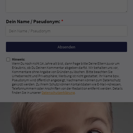
Dein Name / Pseudonym:
*
Nicht
ausfüllen!
Hinweis:
Wenn Du noch nicht 14 Jahre alt bist, dann frage bitte Deine Eltern zuvor um
Erlaubnis, ob Du Deinen Kommentar abgeben darfst. Wir behalten uns vor,
Kommentare ohne Angabe von Gründen zu löschen. Bitte beachten Sie
Urheberrecht und Privatsphäre; Werbung ist nicht gestattet. Ihr Name bzw.
Pseudonym wird öffentlich angezeigt; Nachnamen können zum Datenschutz
gekürzt werden. Zu Ihrem Schutz können Kontaktdaten wie E-Mail-Adressen,
Telefonnummern oder Anschriften von der Redaktion entfernt werden. Details
finden Sie in unserer
Datenschutzerklärung
.