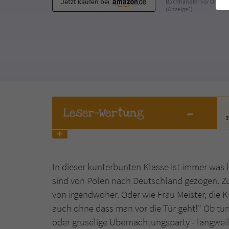
Jetzt kaufen bei
Buchhändler vor Ort
(Anzeige*)
-
Leser
-Wertung
In dieser kunterbunten Klasse ist immer was 
sind von Polen nach Deutschland gezogen. Zum
von irgendwoher. Oder wie Frau Meister, die K
auch ohne dass man vor die Tür geht!" Ob tu
oder gruselige Übernachtungsparty - langweil