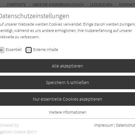
STARTSEITE
ÜBER DIE KINDERBUCH-COUCH
LESEZEICHEN
KONTAKT
Datenschutzeinstellungen
Auf unserer Webseite werden Cookies verwendet. Einige davon werden zwingen
enötigt, während es uns andere ermöglichen, Ihre Nutzererfahrung auf unserer
ebseite zu verbessern.
FOR
Essentiell
Externe Inhalte
Autor*in
Verlage
Magazin
K
Alle akzeptieren
Speichern & schließen
tklasse
Nur essentielle Cookies akzeptieren
Weitere Informationen
0
Essentiell
Essentielle Cookies werden für grundlegende Funktionen der Webseite
Powered by
Impressum
|
Datenschut
benötigt. Dadurch ist gewährleistet, dass die Webseite einwandfrei
galinski Cookie Opt In