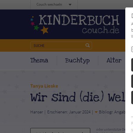
Couch wechseln
b
W
Thema
Buchtyp
Alter
Tanya Lieske
Wir sind (die) Wel
Hanser
Erschienen: Januar 2024
Bibliogr. Angaben
s
oder unterstütze Deinen