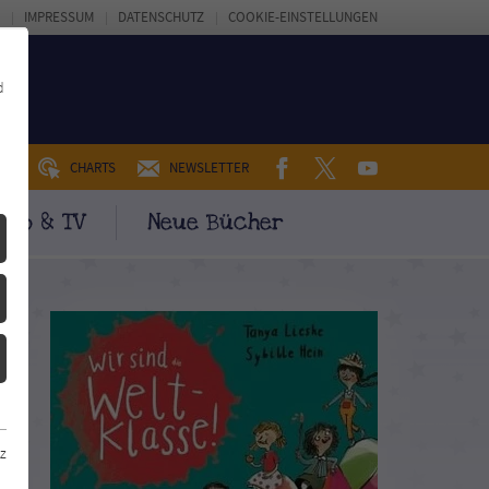
IMPRESSUM
DATENSCHUTZ
COOKIE-EINSTELLUNGEN
d
FACEBOOK
TWITTER
YOUTUBE
UM
CHARTS
NEWSLETTER
ino & TV
Neue Bücher
z