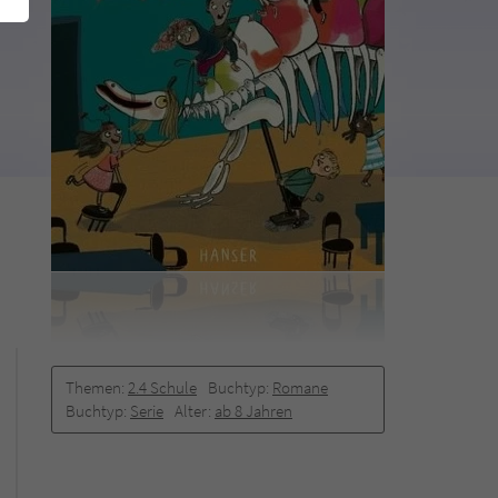
Themen:
2.4 Schule
Buchtyp:
Romane
Buchtyp:
Serie
Alter:
ab 8 Jahren