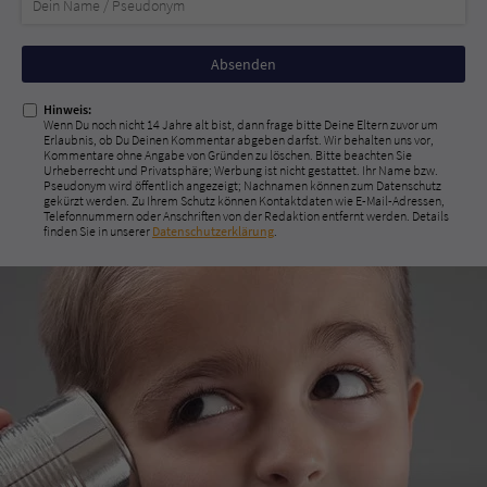
Nicht
ausfüllen!
Hinweis:
Wenn Du noch nicht 14 Jahre alt bist, dann frage bitte Deine Eltern zuvor um
Erlaubnis, ob Du Deinen Kommentar abgeben darfst. Wir behalten uns vor,
Kommentare ohne Angabe von Gründen zu löschen. Bitte beachten Sie
Urheberrecht und Privatsphäre; Werbung ist nicht gestattet. Ihr Name bzw.
Pseudonym wird öffentlich angezeigt; Nachnamen können zum Datenschutz
gekürzt werden. Zu Ihrem Schutz können Kontaktdaten wie E-Mail-Adressen,
Telefonnummern oder Anschriften von der Redaktion entfernt werden. Details
finden Sie in unserer
Datenschutzerklärung
.