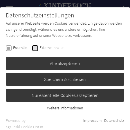
Navigation
Datenschutzeinstellungen
Couch
wechse
Auf unserer Webseite werden Cookies verwendet. Einige davon werden
Forum
Charts
Newsletter
SUCHE
zwingend benötigt, während es uns andere ermöglichen, Ihre
Nutzererfahrung auf unserer Webseite zu verbessern.
Leslie Connor
Essentiell
Externe Inhalte
Hat irgendjemand Oscar
gesehen?
Alle akzeptieren
Hanser
Erschienen: Februar 2024
Bibliogr. Angaben
1
Speichern & schließen
Nur essentielle Cookies akzeptieren
Weitere Informationen
Essentiell
Essentielle Cookies werden für grundlegende Funktionen der
Powered by
Impressum
|
Datenschutz
Webseite benötigt. Dadurch ist gewährleistet, dass die Webseite
sgalinski Cookie Opt In