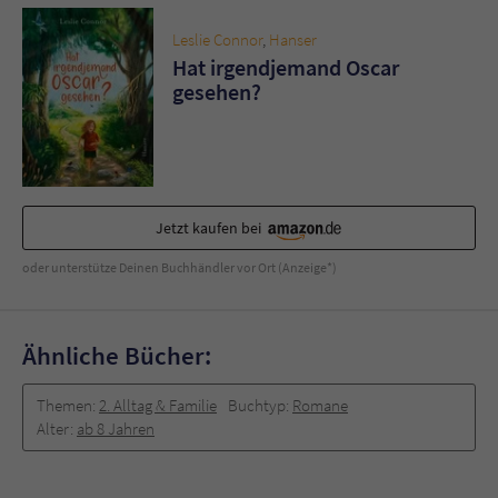
Sicherheitscode des Kontaktformulars zu
überprüfen.
Leslie Connor
,
Hanser
Hat irgendjemand Oscar
gesehen?
Jetzt kaufen bei
oder unterstütze Deinen Buchhändler vor Ort (Anzeige*)
Ähnliche Bücher:
Themen:
2. Alltag & Familie
Buchtyp:
Romane
Alter:
ab 8 Jahren