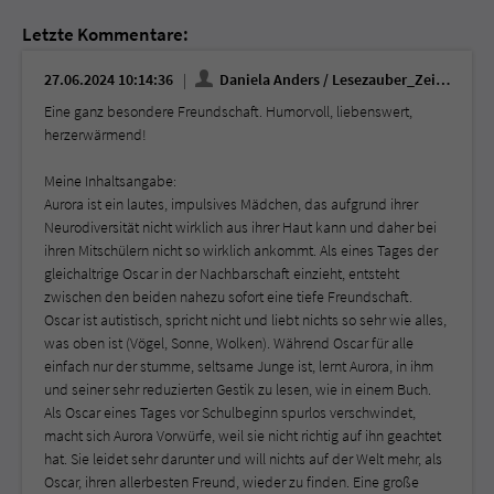
Letzte Kommentare:
27.06.2024 10:14:36
Daniela Anders / Lesezauber_Zeilenreise
Eine ganz besondere Freundschaft. Humorvoll, liebenswert,
herzerwärmend!
Meine Inhaltsangabe:
Aurora ist ein lautes, impulsives Mädchen, das aufgrund ihrer
Neurodiversität nicht wirklich aus ihrer Haut kann und daher bei
ihren Mitschülern nicht so wirklich ankommt. Als eines Tages der
gleichaltrige Oscar in der Nachbarschaft einzieht, entsteht
zwischen den beiden nahezu sofort eine tiefe Freundschaft.
Oscar ist autistisch, spricht nicht und liebt nichts so sehr wie alles,
was oben ist (Vögel, Sonne, Wolken). Während Oscar für alle
einfach nur der stumme, seltsame Junge ist, lernt Aurora, in ihm
und seiner sehr reduzierten Gestik zu lesen, wie in einem Buch.
Als Oscar eines Tages vor Schulbeginn spurlos verschwindet,
macht sich Aurora Vorwürfe, weil sie nicht richtig auf ihn geachtet
hat. Sie leidet sehr darunter und will nichts auf der Welt mehr, als
Oscar, ihren allerbesten Freund, wieder zu finden. Eine große