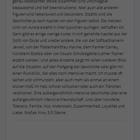
genau beobachtet. Beide zusammen sind unschlagbar
bezaubernd und tief beeindruckend. Aber auch alle anderen
Figuren sind liebenswert und besonders. Erzählt wird die
Geschichte je nach Kapitel von den Figuren selbst. Die meisten
sind von Aurora erzählt in ihrer typischen quirligen, lebhaften Art.
Dann gibt es einige wenige kurze, in sich gekehrte Kapitel aus der
Sicht von Oscar und wieder andere, die von der Softballtrainerin
Jewell, von der Trödelmarktfrau Maxine, dem Farmer Carney,
Künstlerin Ezelda oder von Oscars Schulbegleiter/Lehrer Topher
erzählt werden. Und jedes einzelne zeigt mir einen weiteren Blick
auf die Situation, auf den Fortgang der Geschichte oder gibt mir
einen Rückblick, der alles noch intensiver macht. Ich musste oft
lachen und schmunzeln, aber auch mehr als einmal an einem
dicken Kloß im Hals schwer schlucken oder auch ein Tränchen
verdrücken. Eine außergewöhnlich intensive Geschichte über eine
außergewöhnlich intensive Freundschaft. Und über Vorurteile,
Toleranz, Familie, Mut, Anderssein, Zusammenhalt, Loyalität und
Liebe. Großes Kino, 5/5 Sterne.