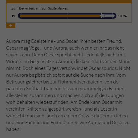
Zum Bewerten, einfach Säule klicken.
Name
tx_pwcomments_ahash
1%
100%
Anbieter
Literatur-Couch Medien GmbH & Co. KG
Aurora mag Edelsteine - und Oscar, ihren besten Freund.
Laufzeit
1 Jahr
Oscar mag Vögel - und Aurora, auch wenn er ihr das nicht
sagen kann. Denn Oscar spricht nicht, jedenfalls nicht mit
Zweck
Cookie für Kommentare einzelner Buchtitel
Worten. Im Gegensatz zu Aurora, die kein Blatt vor den Mund
nimmt. Doch eines Tages verschwindet Oscar spurlos. Nicht
nur Aurora begibt sich sofort auf die Suche nach ihm: Vom
Name
fe_typo_user
Betreuungslehrer bis zur Flohmarktverkäuferin, von der
patenten Softball-Trainerin bis zum grummeligen Farmer -
Anbieter
Literatur-Couch Medien GmbH & Co. KG
alle stehen zusammen und machen sich auf, den Jungen
wohlbehalten wiederzufinden. Am Ende kann Oscar mit
Laufzeit
Session
vereinten Kräften aufgespürt werden - und als Leser:in
wünscht man sich, auch an einem Ort wie diesem zu leben
Dieses Cookie gewährleistet die
und eine Familie und Freund:innen wie Aurora und Oscar zu
Kommunikation der Webseite mit dem
haben!
Zweck
Benutzer. Es wird benötigt um z. B. den