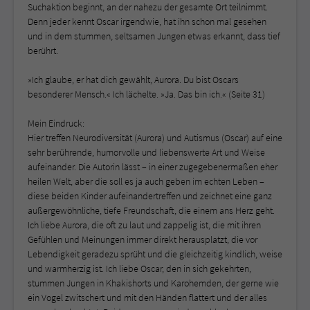
Suchaktion beginnt, an der nahezu der gesamte Ort teilnimmt.
Denn jeder kennt Oscar irgendwie, hat ihn schon mal gesehen
und in dem stummen, seltsamen Jungen etwas erkannt, dass tief
berührt.
»Ich glaube, er hat dich gewählt, Aurora. Du bist Oscars
besonderer Mensch.« Ich lächelte. »Ja. Das bin ich.« (Seite 31)
Mein Eindruck:
Hier treffen Neurodiversität (Aurora) und Autismus (Oscar) auf eine
sehr berührende, humorvolle und liebenswerte Art und Weise
aufeinander. Die Autorin lässt – in einer zugegebenermaßen eher
heilen Welt, aber die soll es ja auch geben im echten Leben –
diese beiden Kinder aufeinandertreffen und zeichnet eine ganz
außergewöhnliche, tiefe Freundschaft, die einem ans Herz geht.
Ich liebe Aurora, die oft zu laut und zappelig ist, die mit ihren
Gefühlen und Meinungen immer direkt herausplatzt, die vor
Lebendigkeit geradezu sprüht und die gleichzeitig kindlich, weise
und warmherzig ist. Ich liebe Oscar, den in sich gekehrten,
stummen Jungen in Khakishorts und Karohemden, der gerne wie
ein Vogel zwitschert und mit den Händen flattert und der alles