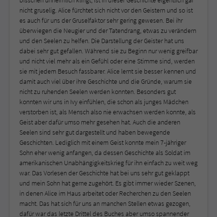
bisschen unheimlich klingt, ist in dieser Geschichte eigentlich gar
nicht gruselig. Alice fürchtet sich nicht vor den Geistern und so ist
es auch für uns der Gruselfaktor sehr gering gewesen. Bei ihr
überwiegen die Neugier und der Tatendrang, etwas zu verändern
und den Seelen zu helfen. Die Darstellung der Geister hat uns
dabei sehr gut gefallen. Während sie zu Beginn nur wenig greifbar
und nicht viel mehr als ein Gefühl oder eine Stimme sind, werden
sie mit jedem Besuch fassbarer. Alice lernt sie besser kennen und
damit auch viel über ihre Geschichte und die Gründe, warum sie
nicht zu ruhenden Seelen werden konnten. Besonders gut
konnten wir uns in Ivy einfühlen, die schon als junges Mädchen
verstorben ist, als Mensch also nie erwachsen werden konnte, als
Geist aber dafür umso mehr gesehen hat. Auch die anderen
Seelen sind sehr gut dargestellt und haben bewegende
Geschichten. Lediglich mit einem Geist konnte mein 7-jähriger
Sohn eher wenig anfangen, da dessen Geschichte als Soldat im
amerikanischen Unabhängigkeitskrieg für ihn einfach zu weit weg
war. Das Vorlesen der Geschichte hat bei uns sehr gut geklappt
und mein Sohn hat gerne zugehört. Es gibt immer wieder Szenen,
in denen Alice im Haus arbeitet oder Recherchen zu den Seelen
macht. Das hat sich für uns an manchen Stellen etwas gezogen,
dafür war das letzte Drittel des Buches aber umso spannender