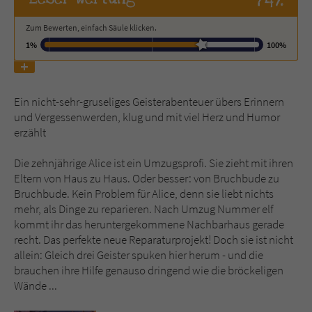
Zum Bewerten, einfach Säule klicken.
Name
tx_pwcomments_ahash
1%
100%
Anbieter
Literatur-Couch Medien GmbH & Co. KG
Laufzeit
1 Jahr
Ein nicht-sehr-gruseliges Geisterabenteuer übers Erinnern
und Vergessenwerden, klug und mit viel Herz und Humor
Zweck
Cookie für Kommentare einzelner Buchtitel
erzählt
Die zehnjährige Alice ist ein Umzugsprofi. Sie zieht mit ihren
Name
fe_typo_user
Eltern von Haus zu Haus. Oder besser: von Bruchbude zu
Bruchbude. Kein Problem für Alice, denn sie liebt nichts
Anbieter
Literatur-Couch Medien GmbH & Co. KG
mehr, als Dinge zu reparieren. Nach Umzug Nummer elf
kommt ihr das heruntergekommene Nachbarhaus gerade
Laufzeit
Session
recht. Das perfekte neue Reparaturprojekt! Doch sie ist nicht
allein: Gleich drei Geister spuken hier herum - und die
brauchen ihre Hilfe genauso dringend wie die bröckeligen
Dieses Cookie gewährleistet die
Wände ...
Kommunikation der Webseite mit dem
Zweck
Benutzer. Es wird benötigt um z. B. den