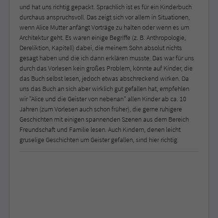
und hat uns richtig gepackt. Sprachlich ist es für ein Kinderbuch
durchaus anspruchsvoll. Das zeigt sich vor allem in Situationen,
wenn Alice Mutter anfängt Vorträge zu halten oder wenn es um
Architektur geht. Es waren einige Begriffe (z. B. Anthropologie,
Dereliktion, Kapitell) dabei, die meinem Sohn absolut nichts
gesagt haben und die ich dann erklären musste. Das war für uns
durch das Vorlesen kein großes Problem, könnte auf Kinder, die
das Buch selbst lesen, jedoch etwas abschreckend wirken. Da
uns das Buch an sich aber wirklich gut gefallen hat, empfehlen
wir "Alice und die Geister von nebenan" allen Kinder ab ca. 10
Jahren (zum Vorlesen auch schon früher), die gerne ruhigere
Geschichten mit einigen spannenden Szenen aus dem Bereich
Freundschaft und Familie lesen. Auch Kindern, denen leicht
gruselige Geschichten um Geister gefallen, sind hier richtig.