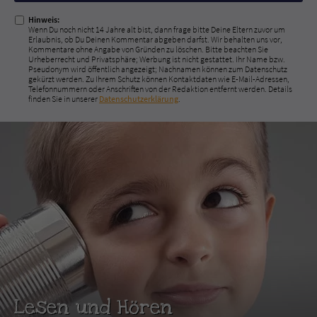
Hinweis:
Wenn Du noch nicht 14 Jahre alt bist, dann frage bitte Deine Eltern zuvor um
Erlaubnis, ob Du Deinen Kommentar abgeben darfst. Wir behalten uns vor,
Kommentare ohne Angabe von Gründen zu löschen. Bitte beachten Sie
Urheberrecht und Privatsphäre; Werbung ist nicht gestattet. Ihr Name bzw.
Pseudonym wird öffentlich angezeigt; Nachnamen können zum Datenschutz
gekürzt werden. Zu Ihrem Schutz können Kontaktdaten wie E-Mail-Adressen,
Telefonnummern oder Anschriften von der Redaktion entfernt werden. Details
finden Sie in unserer
Datenschutzerklärung
.
Lesen und Hören