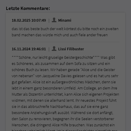
Letzte Kommentare:
18.02.2025 10:07:49
Minami
das ist das beste buch der welt köntest du bitte noch ein zweiten
band machen das würde mich und auch fiele ander freuen
16.11.2024 19:46:01
Lissi Filibuster
****Schöne, nur leicht gruselige Geistergeschichte**** Was gibt
es Schöneres, als zusammen auf dem Sofa zu sitzen und ein
schönes Buch zu lesen. Wir haben gerade "Alice und die Geister
von nebenan" von Jacqueline Davies gelesen und es hat uns sehr
gut gefallen. Alice ist ein außergewöhnliches Mädchen, denn sie
lebt in einem ganz besonderen Umfeld. Am College, an dem ihre
Mutter als Dozentin unterrichtet, kann Alice sich eigenen Projekten
widmen, mit denen sie allerhand lernt. Ihr neuestes Projekt führt
sie in das abbruchreife Nachbarhaus, das auf sie eine ganz
besondere Anziehungskraft ausübt. Während sie dort anfängt,
den Salon zu renovieren, begegnen ihr die Seelen verstorbener
Menschen, die dringend Alice Hilfe brauchen. Was zunächst ein