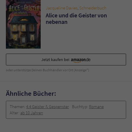
Sicherheitscode des Kontaktformulars zu
Jacqueline Davies
,
Schneiderbuch
überprüfen.
Alice und die Geister von
nebenan
Jetzt kaufen bei
oder unterstütze Deinen Buchhändler vor Ort (Anzeige*)
Ähnliche Bücher:
Themen:
4.4 Geister & Gespenster
Buchtyp:
Romane
Alter:
ab 10 Jahren