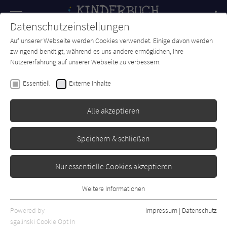
Navigation
Datenschutzeinstellungen
Couch
wechse
Auf unserer Webseite werden Cookies verwendet. Einige davon werden
Forum
Charts
Newsletter
SUCHE
zwingend benötigt, während es uns andere ermöglichen, Ihre
Nutzererfahrung auf unserer Webseite zu verbessern.
Jacqueline Davies
Essentiell
Externe Inhalte
Alice und die Geister von
nebenan
Alle akzeptieren
Schneiderbuch
Erschienen: Juli 2024
Bibliogr. Angaben
2
Speichern & schließen
Nur essentielle Cookies akzeptieren
Weitere Informationen
Essentiell
Essentielle Cookies werden für grundlegende Funktionen der
Powered by
Impressum
|
Datenschutz
Webseite benötigt. Dadurch ist gewährleistet, dass die Webseite
sgalinski Cookie Opt In