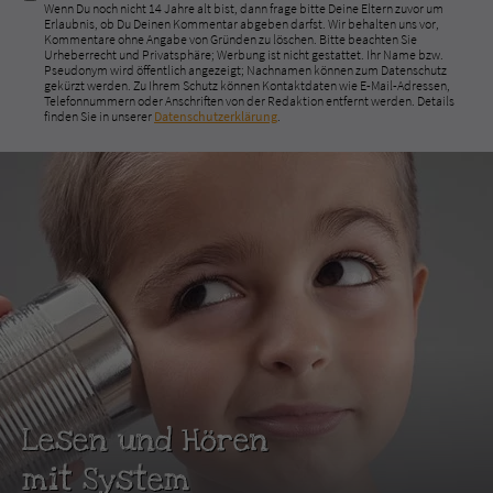
Wenn Du noch nicht 14 Jahre alt bist, dann frage bitte Deine Eltern zuvor um
Erlaubnis, ob Du Deinen Kommentar abgeben darfst. Wir behalten uns vor,
Kommentare ohne Angabe von Gründen zu löschen. Bitte beachten Sie
Urheberrecht und Privatsphäre; Werbung ist nicht gestattet. Ihr Name bzw.
Pseudonym wird öffentlich angezeigt; Nachnamen können zum Datenschutz
gekürzt werden. Zu Ihrem Schutz können Kontaktdaten wie E-Mail-Adressen,
Telefonnummern oder Anschriften von der Redaktion entfernt werden. Details
finden Sie in unserer
Datenschutzerklärung
.
Lesen und Hören
mit System