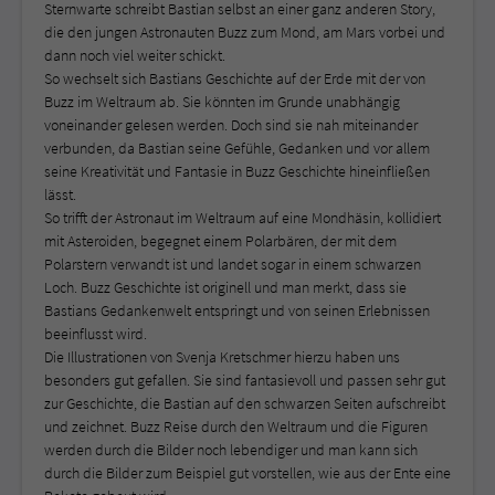
Sternwarte schreibt Bastian selbst an einer ganz anderen Story,
die den jungen Astronauten Buzz zum Mond, am Mars vorbei und
dann noch viel weiter schickt.
So wechselt sich Bastians Geschichte auf der Erde mit der von
Buzz im Weltraum ab. Sie könnten im Grunde unabhängig
voneinander gelesen werden. Doch sind sie nah miteinander
verbunden, da Bastian seine Gefühle, Gedanken und vor allem
seine Kreativität und Fantasie in Buzz Geschichte hineinfließen
lässt.
So trifft der Astronaut im Weltraum auf eine Mondhäsin, kollidiert
mit Asteroiden, begegnet einem Polarbären, der mit dem
Polarstern verwandt ist und landet sogar in einem schwarzen
Loch. Buzz Geschichte ist originell und man merkt, dass sie
Bastians Gedankenwelt entspringt und von seinen Erlebnissen
beeinflusst wird.
Die Illustrationen von Svenja Kretschmer hierzu haben uns
besonders gut gefallen. Sie sind fantasievoll und passen sehr gut
zur Geschichte, die Bastian auf den schwarzen Seiten aufschreibt
und zeichnet. Buzz Reise durch den Weltraum und die Figuren
werden durch die Bilder noch lebendiger und man kann sich
durch die Bilder zum Beispiel gut vorstellen, wie aus der Ente eine