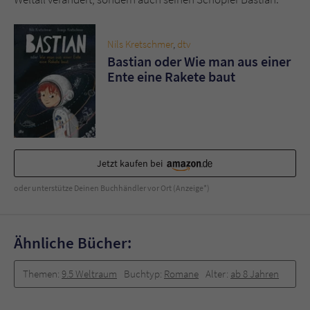
Sicherheitscode des Kontaktformulars zu
überprüfen.
Nils Kretschmer
,
dtv
Bastian oder Wie man aus einer
Ente eine Rakete baut
Jetzt kaufen bei
oder unterstütze Deinen Buchhändler vor Ort (Anzeige*)
Ähnliche Bücher:
Themen:
9.5 Weltraum
Buchtyp:
Romane
Alter:
ab 8 Jahren