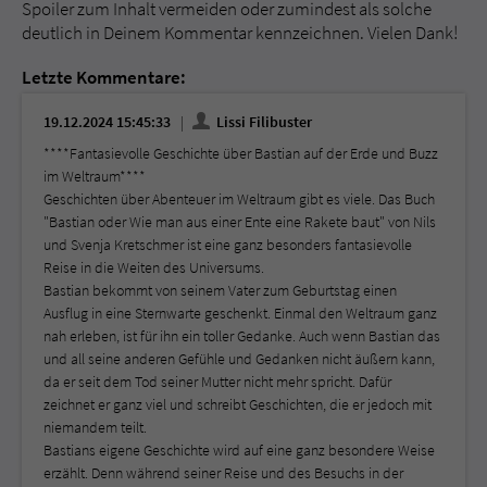
Spoiler zum Inhalt vermeiden oder zumindest als solche
deutlich in Deinem Kommentar kennzeichnen. Vielen Dank!
Letzte Kommentare:
19.12.2024 15:45:33
Lissi Filibuster
****Fantasievolle Geschichte über Bastian auf der Erde und Buzz
im Weltraum****
Geschichten über Abenteuer im Weltraum gibt es viele. Das Buch
"Bastian oder Wie man aus einer Ente eine Rakete baut" von Nils
und Svenja Kretschmer ist eine ganz besonders fantasievolle
Reise in die Weiten des Universums.
Bastian bekommt von seinem Vater zum Geburtstag einen
Ausflug in eine Sternwarte geschenkt. Einmal den Weltraum ganz
nah erleben, ist für ihn ein toller Gedanke. Auch wenn Bastian das
und all seine anderen Gefühle und Gedanken nicht äußern kann,
da er seit dem Tod seiner Mutter nicht mehr spricht. Dafür
zeichnet er ganz viel und schreibt Geschichten, die er jedoch mit
niemandem teilt.
Bastians eigene Geschichte wird auf eine ganz besondere Weise
erzählt. Denn während seiner Reise und des Besuchs in der