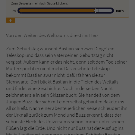
Zum Bewerten, einfach Säule klicken.
1%
100%
Name
tx_pwcomments_ahash
Anbieter
Literatur-Couch Medien GmbH & Co. KG
Von den Weiten des Weltraums direkt ins Herz
Laufzeit
1 Jahr
Zum Geburtstag wünscht Bastian sich zwei Dinge: ein
Teleskop und dass sein Vater seinen Geburtstag nicht
Zweck
Cookie für Kommentare einzelner Buchtitel
vergisst. Äußern kann er das nicht, denn seit dem Tod seiner
Mutter spricht er nicht mehr. Das ersehnte Teleskop
bekommt Bastian zwar nicht, dafür fahren sie zur
Name
fe_typo_user
Sternwarte. Dort blickt Bastian in die Tiefen des Weltalls -
und findet eine Geschichte. Noch in derselben Nacht
Anbieter
Literatur-Couch Medien GmbH & Co. KG
zeichnet er sie in sein Skizzenbuch: Sie handelt von dem
Jungen Buzz, der sich mit einer selbst gebauten Rakete ins
Laufzeit
Session
All schießt. Nach einer abenteuerlichen Reise schleudert ihn
der Urknall zurück zum Mond und Buzz erkennt, dass der
Dieses Cookie gewährleistet die
schönste Fleck des Universums schon immer unter seinen
Kommunikation der Webseite mit dem
Füßen lag: die Erde. Und nicht nur Buzz hat der Ausflug ins
Zweck
Benutzer. Es wird benötigt um z. B. den
Weltall verändert, sondern auch seinen Schöpfer Bastian.