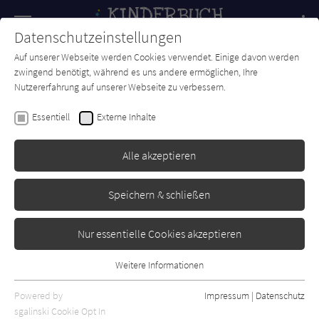
Navigation
Datenschutzeinstellungen
Couch
wechse
Auf unserer Webseite werden Cookies verwendet. Einige davon werden
Forum
Charts
Newsletter
SUCHE
zwingend benötigt, während es uns andere ermöglichen, Ihre
Nutzererfahrung auf unserer Webseite zu verbessern.
Nils Kretschmer
Essentiell
Externe Inhalte
Bastian oder Wie man aus
einer Ente eine Rakete baut
Alle akzeptieren
dtv
Erschienen: Oktober 2024
Bibliogr. Angaben
1
Speichern & schließen
Nur essentielle Cookies akzeptieren
Weitere Informationen
Essentiell
Essentielle Cookies werden für grundlegende Funktionen der
Powered by
Impressum
|
Datenschutz
Webseite benötigt. Dadurch ist gewährleistet, dass die Webseite
sgalinski Cookie Opt In