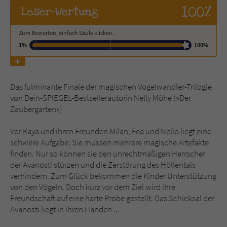
100%
Leser
-Wertung
Name
tx_pwcomments_ahash
Zum Bewerten, einfach Säule klicken.
1%
100%
Anbieter
Literatur-Couch Medien GmbH & Co. KG
Laufzeit
1 Jahr
Das fulminante Finale der magischen Vogelwandler-Trilogie
Zweck
Cookie für Kommentare einzelner Buchtitel
von Dein-SPIEGEL-Bestsellerautorin Nelly Möhe (»Der
Zaubergarten«)
Name
fe_typo_user
Vor Kaya und ihren Freunden Milan, Fea und Nelio liegt eine
schwere Aufgabe: Sie müssen mehrere magische Artefakte
Anbieter
Literatur-Couch Medien GmbH & Co. KG
finden. Nur so können sie den unrechtmäßigen Herrscher
der Avanosti stürzen und die Zerstörung des Höllentals
Laufzeit
Session
verhindern. Zum Glück bekommen die Kinder Unterstützung
von den Vögeln. Doch kurz vor dem Ziel wird ihre
Dieses Cookie gewährleistet die
Freundschaft auf eine harte Probe gestellt. Das Schicksal der
Kommunikation der Webseite mit dem
Avanosti liegt in ihren Händen ...
Zweck
Benutzer. Es wird benötigt um z. B. den