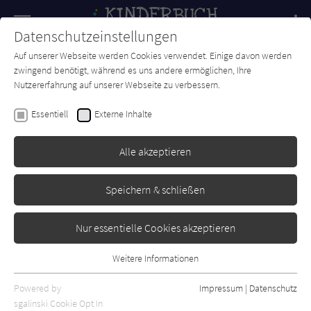
Navigation
Datenschutzeinstellungen
Couch
wechse
Auf unserer Webseite werden Cookies verwendet. Einige davon werden
Forum
Charts
Newsletter
SUCHE
zwingend benötigt, während es uns andere ermöglichen, Ihre
Nutzererfahrung auf unserer Webseite zu verbessern.
Nelly Möhle
Essentiell
Externe Inhalte
Kaya Silberflügel - Zwischen
Himmel und Freundschaft
Alle akzeptieren
Sauerländer
Erschienen: Oktober 2024
Bibliogr. Angaben
0
Speichern & schließen
Nur essentielle Cookies akzeptieren
Weitere Informationen
Essentiell
Essentielle Cookies werden für grundlegende Funktionen der
Powered by
Impressum
|
Datenschutz
Webseite benötigt. Dadurch ist gewährleistet, dass die Webseite
sgalinski Cookie Opt In