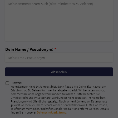
Dein Name / Pseudonym:
*
Nicht
ausfüllen!
Hinweis:
Wenn Du noch nicht 14 Jahre alt bist, dann frage bitte Deine Eltern zuvor um
Erlaubnis, ob Du Deinen Kommentar abgeben darfst. Wir behalten uns vor,
Kommentare ohne Angabe von Gründen zu löschen. Bitte beachten Sie
Urheberrecht und Privatsphäre; Werbung ist nicht gestattet. Ihr Name bzw.
Pseudonym wird öffentlich angezeigt; Nachnamen können zum Datenschutz
gekürzt werden. Zu Ihrem Schutz können Kontaktdaten wie E-Mail-Adressen,
Telefonnummern oder Anschriften von der Redaktion entfernt werden. Details
finden Sie in unserer
Datenschutzerklärung
.