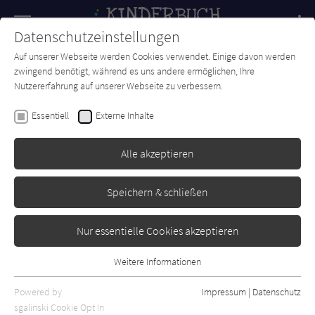
Navigation
Datenschutzeinstellungen
Couch
wechse
Auf unserer Webseite werden Cookies verwendet. Einige davon werden
Forum
Charts
Newsletter
SUCHE
zwingend benötigt, während es uns andere ermöglichen, Ihre
Nutzererfahrung auf unserer Webseite zu verbessern.
Süßes oder Saures, Palomino
Essentiell
Externe Inhalte
Mixtvision
Erschienen: September 2024
Bibliogr. Angaben
0
Alle akzeptieren
Speichern & schließen
Nur essentielle Cookies akzeptieren
Weitere Informationen
Essentiell
Essentielle Cookies werden für grundlegende Funktionen der
Powered by
Impressum
|
Datenschutz
Webseite benötigt. Dadurch ist gewährleistet, dass die Webseite
sgalinski Cookie Opt In