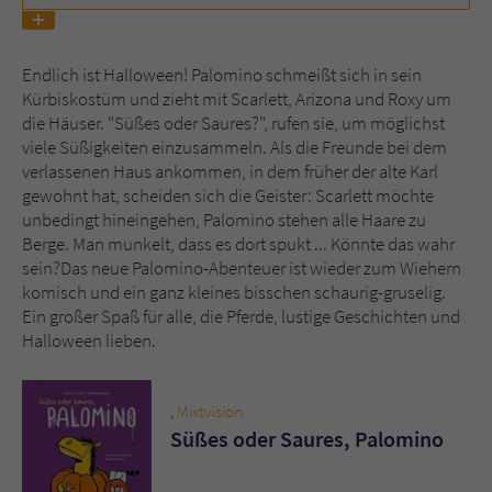
Name
tx_pwcomments_ahash
Endlich ist Halloween! Palomino schmeißt sich in sein
Kürbiskostüm und zieht mit Scarlett, Arizona und Roxy um
Anbieter
Literatur-Couch Medien GmbH & Co. KG
die Häuser. "Süßes oder Saures?", rufen sie, um möglichst
viele Süßigkeiten einzusammeln. Als die Freunde bei dem
Laufzeit
1 Jahr
verlassenen Haus ankommen, in dem früher der alte Karl
gewohnt hat, scheiden sich die Geister: Scarlett möchte
Zweck
Cookie für Kommentare einzelner Buchtitel
unbedingt hineingehen, Palomino stehen alle Haare zu
Berge. Man munkelt, dass es dort spukt ... Könnte das wahr
sein?Das neue Palomino-Abenteuer ist wieder zum Wiehern
Name
fe_typo_user
komisch und ein ganz kleines bisschen schaurig-gruselig.
Ein großer Spaß für alle, die Pferde, lustige Geschichten und
Anbieter
Literatur-Couch Medien GmbH & Co. KG
Halloween lieben.
Laufzeit
Session
,
Mixtvision
Dieses Cookie gewährleistet die
Süßes oder Saures, Palomino
Kommunikation der Webseite mit dem
Zweck
Benutzer. Es wird benötigt um z. B. den