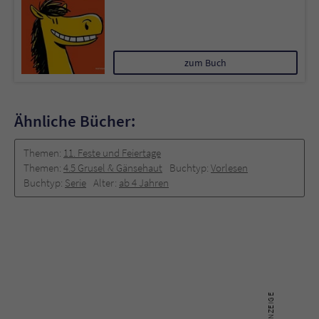
zum Buch
Ähnliche Bücher:
Themen:
11. Feste und Feiertage
Themen:
4.5 Grusel & Gänsehaut
Buchtyp:
Vorlesen
Buchtyp:
Serie
Alter:
ab 4 Jahren