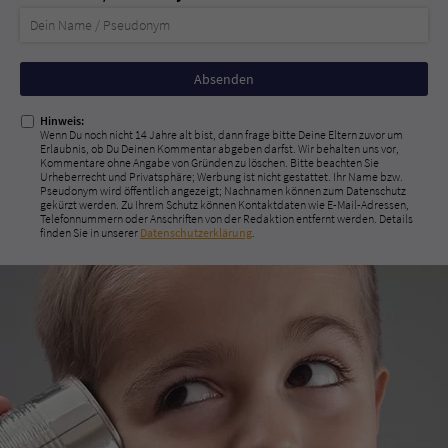
Nicht
ausfüllen!
Hinweis:
Wenn Du noch nicht 14 Jahre alt bist, dann frage bitte Deine Eltern zuvor um
Erlaubnis, ob Du Deinen Kommentar abgeben darfst. Wir behalten uns vor,
Kommentare ohne Angabe von Gründen zu löschen. Bitte beachten Sie
Urheberrecht und Privatsphäre; Werbung ist nicht gestattet. Ihr Name bzw.
Pseudonym wird öffentlich angezeigt; Nachnamen können zum Datenschutz
gekürzt werden. Zu Ihrem Schutz können Kontaktdaten wie E-Mail-Adressen,
Telefonnummern oder Anschriften von der Redaktion entfernt werden. Details
finden Sie in unserer
Datenschutzerklärung
.