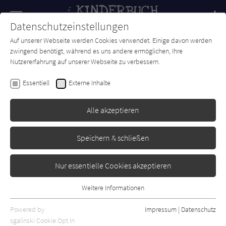
Navigation
Datenschutzeinstellungen
Couch
wechse
Auf unserer Webseite werden Cookies verwendet. Einige davon werden
Forum
Charts
Newsletter
SUCHE
zwingend benötigt, während es uns andere ermöglichen, Ihre
Nutzererfahrung auf unserer Webseite zu verbessern.
Clemens J. Setz
Essentiell
Externe Inhalte
Mopsfisch
Alle akzeptieren
Insel
Erschienen: März 2025
Bibliogr. Angaben
0
Speichern & schließen
Nur essentielle Cookies akzeptieren
Weitere Informationen
Essentiell
Essentielle Cookies werden für grundlegende Funktionen der
Powered by
Impressum
|
Datenschutz
Webseite benötigt. Dadurch ist gewährleistet, dass die Webseite
sgalinski Cookie Opt In