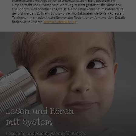
Kommentare ohne Angabe von Gründen zu löschen. Bitte beachten Sie
Urheberrecht und Privatsphäre; Werbung ist nicht gestattet. Ihr Name bzw.
Pseudonym wird öffentlich angezeigt; Nachnamen können zum Datenschutz
gekürzt werden. Zu Ihrem Schutz können Kontaktdaten wie E-Mail-Adressen,
Telefonnummern oder Anschriften von der Redaktion entfernt werden. Details
finden Sie in unserer
Datenschutzerklärung
.
Lesen und Hören
mit System
Lesestifte und Audiosysteme für Kinder.