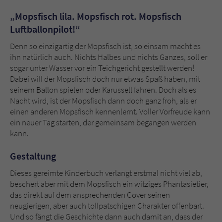
Sicherheitscode des Kontaktformulars zu
überprüfen.
„Mopsfisch lila. Mopsfisch rot. Mopsfisch
Luftballonpilot!“
Denn so einzigartig der Mopsfisch ist, so einsam macht es
ihn natürlich auch. Nichts Halbes und nichts Ganzes, soll er
sogar unter Wasser vor ein Teichgericht gestellt werden!
Dabei will der Mopsfisch doch nur etwas Spaß haben, mit
seinem Ballon spielen oder Karussell fahren. Doch als es
Nacht wird, ist der Mopsfisch dann doch ganz froh, als er
einen anderen Mopsfisch kennenlernt. Voller Vorfreude kann
ein neuer Tag starten, der gemeinsam begangen werden
kann.
Gestaltung
Dieses gereimte Kinderbuch verlangt erstmal nicht viel ab,
beschert aber mit dem Mopsfisch ein witziges Phantasietier,
das direkt auf dem ansprechenden Cover seinen
neugierigen, aber auch tollpatschigen Charakter offenbart.
Und so fängt die Geschichte dann auch damit an, dass der