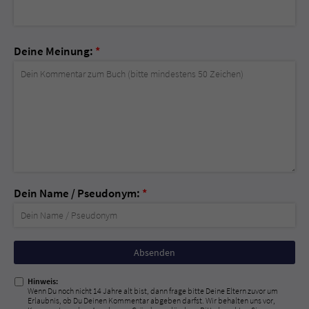
Deine Meinung:
*
Dein Name / Pseudonym:
*
Nicht
ausfüllen!
Hinweis:
Wenn Du noch nicht 14 Jahre alt bist, dann frage bitte Deine Eltern zuvor um
Erlaubnis, ob Du Deinen Kommentar abgeben darfst. Wir behalten uns vor,