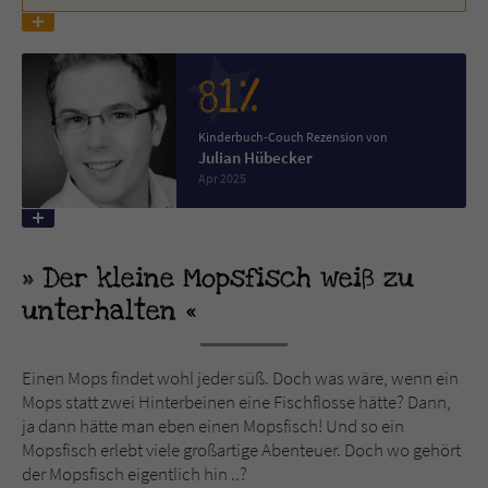
Name
tx_pwcomments_ahash
81%
Anbieter
Literatur-Couch Medien GmbH & Co. KG
Kinderbuch-Couch Rezension von
Laufzeit
1 Jahr
Julian Hübecker
Apr 2025
Zweck
Cookie für Kommentare einzelner Buchtitel
Der kleine Mopsfisch weiß zu
Name
fe_typo_user
unterhalten
Anbieter
Literatur-Couch Medien GmbH & Co. KG
Laufzeit
Session
Einen Mops findet wohl jeder süß. Doch was wäre, wenn ein
Mops statt zwei Hinterbeinen eine Fischflosse hätte? Dann,
Dieses Cookie gewährleistet die
ja dann hätte man eben einen Mopsfisch! Und so ein
Kommunikation der Webseite mit dem
Mopsfisch erlebt viele großartige Abenteuer. Doch wo gehört
Zweck
Benutzer. Es wird benötigt um z. B. den
der Mopsfisch eigentlich hin ..?