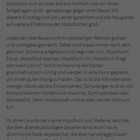
Mopsfisch sich an zwei Ballons festhält und von ihnen
fortgetragen wird – geradewegs gegen eine Mauer! Mit
diesem Einstieg sind die Lacher garantiert und die Neugierde
auf weitere Erlebnisse des Mopsfisches groß.
Jedes der Abenteuer wird mit dreizeiligen Reimen gut les-
und vortragbar gemacht. Dabei sind diese immer nach dem
gleichen Schema aufgebaut und beginnen mit „Mopsfisch“.
Etwa: „Mopsfisch trampo- Mopsfisch -lin. Mopsfisch fliegt
sehr weit wohin!“ Nicht immer sind die Wörter
grammatikalisch richtig und werden in eine Form gepresst,
um einen guten Klang zu haben. Das wird die Kleinsten aber
weniger stören als die Erwachsenen. Schwieriger wird es mit
komplizierteren Wörtern wie Anarchie, Gymnastikball oder
Geistesblitz. Dem Vorlesespaß wird es aber keinen Abbruch
tun.
Illustriert wurde der kleine Mopsfisch von Stefanie Jeschke,
die dem abenteuerlustigen Gesellen eine leicht naive,
dümmliche Note verpasst hat, die aber hervorragend zum