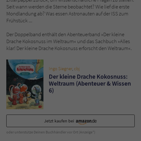
Sicherheitscode des Kontaktformulars zu
Seit wann werden die Sterne beobachtet? Wie lief die erste
überprüfen.
Mondlandung ab? Was essen Astronauten auf der ISS zum
Frühstück ...
Der Doppelband enthält den Abenteuerband »Der kleine
Drache Kokosnuss im Weltraum« und das Sachbuch »Alles
klar! Der kleine Drache Kokosnuss erforscht den Weltraum«.
Ingo Siegner
,
cbj
Der kleine Drache Kokosnuss:
Weltraum (Abenteuer & Wissen
6)
Jetzt kaufen bei
oder unterstütze Deinen Buchhändler vor Ort (Anzeige*)