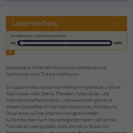
Name
tx_pwcomments_ahash
-
Leser
-Wertung
Anbieter
Literatur-Couch Medien GmbH & Co. KG
Zum Bewerten, einfach Säule klicken.
Laufzeit
1 Jahr
1%
100%
Zweck
Cookie für Kommentare einzelner Buchtitel
Doppelband mit einem Kokosnuss-Abenteuer und
Sachwissen zum Thema »Weltraum«
Name
fe_typo_user
Ein spannendes Kokosnuss-Weltraum-Abenteuer und viel
Anbieter
Literatur-Couch Medien GmbH & Co. KG
Sachwissen über Sterne, Planeten, Astronauten, die
Internationale Raumstation und vieles mehr gibt es in
Laufzeit
Session
diesem Doppelband! Nachdem Kokosnuss, Matilda und
Oskar einen auf der Dracheninsel gestrandeten
Dieses Cookie gewährleistet die
Außerirdischen nach Hause begleitet haben, kehren die
Kommunikation der Webseite mit dem
Freunde ein wenig später noch einmal zu Bobbi von
Zweck
Benutzer. Es wird benötigt um z. B. den
Zitterpappel zurück, um wissenschaftliche Fragen zu stellen: