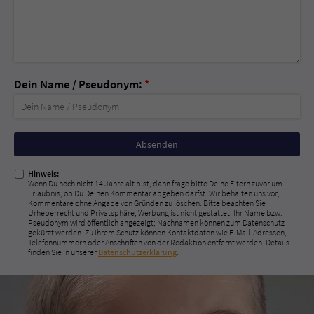
Dein Name / Pseudonym:
*
Nicht
ausfüllen!
Hinweis:
Wenn Du noch nicht 14 Jahre alt bist, dann frage bitte Deine Eltern zuvor um
Erlaubnis, ob Du Deinen Kommentar abgeben darfst. Wir behalten uns vor,
Kommentare ohne Angabe von Gründen zu löschen. Bitte beachten Sie
Urheberrecht und Privatsphäre; Werbung ist nicht gestattet. Ihr Name bzw.
Pseudonym wird öffentlich angezeigt; Nachnamen können zum Datenschutz
gekürzt werden. Zu Ihrem Schutz können Kontaktdaten wie E-Mail-Adressen,
Telefonnummern oder Anschriften von der Redaktion entfernt werden. Details
finden Sie in unserer
Datenschutzerklärung
.