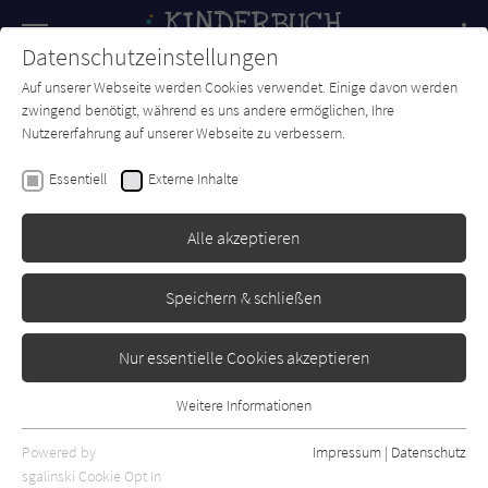
Navigation
Datenschutzeinstellungen
Couch
wechse
Auf unserer Webseite werden Cookies verwendet. Einige davon werden
Forum
Charts
Newsletter
SUCHE
zwingend benötigt, während es uns andere ermöglichen, Ihre
Nutzererfahrung auf unserer Webseite zu verbessern.
Ingo Siegner
Essentiell
Externe Inhalte
Der kleine Drache Kokosnuss:
Weltraum (Abenteuer & Wissen
Alle akzeptieren
6)
Speichern & schließen
cbj
Erschienen: Juli 2025
0
Nur essentielle Cookies akzeptieren
Weitere Informationen
Essentiell
Essentielle Cookies werden für grundlegende Funktionen der
Powered by
Impressum
|
Datenschutz
Webseite benötigt. Dadurch ist gewährleistet, dass die Webseite
sgalinski Cookie Opt In