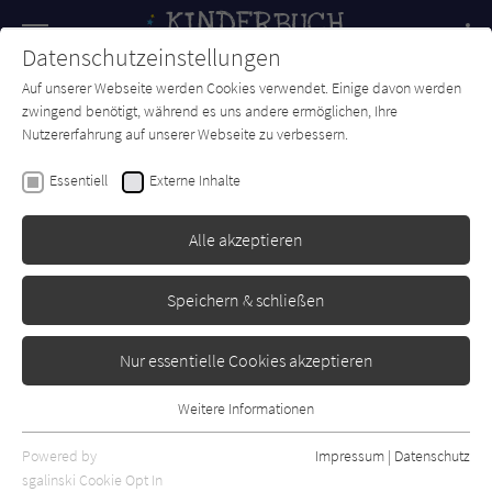
Navigation
Datenschutzeinstellungen
Couch
wechse
Auf unserer Webseite werden Cookies verwendet. Einige davon werden
Forum
Charts
Newsletter
SUCHE
zwingend benötigt, während es uns andere ermöglichen, Ihre
Nutzererfahrung auf unserer Webseite zu verbessern.
Pina Gertenbach
Essentiell
Externe Inhalte
Lino muss Pipi (ganz
dringend!)
Alle akzeptieren
Esslinger
Erschienen: Juli 2025
Bibliogr. Angaben
1
Speichern & schließen
Nur essentielle Cookies akzeptieren
Weitere Informationen
Essentiell
Essentielle Cookies werden für grundlegende Funktionen der
Powered by
Impressum
|
Datenschutz
Webseite benötigt. Dadurch ist gewährleistet, dass die Webseite
sgalinski Cookie Opt In