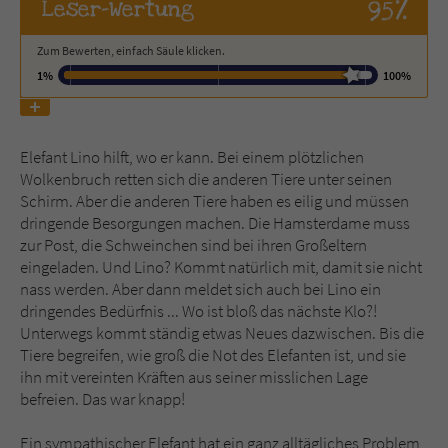
95%
Leser
-Wertung
Name
tx_pwcomments_ahash
Zum Bewerten, einfach Säule klicken.
1%
100%
Anbieter
Literatur-Couch Medien GmbH & Co. KG
Laufzeit
1 Jahr
Elefant Lino hilft, wo er kann. Bei einem plötzlichen
Wolkenbruch retten sich die anderen Tiere unter seinen
Zweck
Cookie für Kommentare einzelner Buchtitel
Schirm. Aber die anderen Tiere haben es eilig und müssen
dringende Besorgungen machen. Die Hamsterdame muss
zur Post, die Schweinchen sind bei ihren Großeltern
Name
fe_typo_user
eingeladen. Und Lino? Kommt natürlich mit, damit sie nicht
nass werden. Aber dann meldet sich auch bei Lino ein
Anbieter
Literatur-Couch Medien GmbH & Co. KG
dringendes Bedürfnis ... Wo ist bloß das nächste Klo?!
Unterwegs kommt ständig etwas Neues dazwischen. Bis die
Laufzeit
Session
Tiere begreifen, wie groß die Not des Elefanten ist, und sie
ihn mit vereinten Kräften aus seiner misslichen Lage
Dieses Cookie gewährleistet die
befreien. Das war knapp!
Kommunikation der Webseite mit dem
Zweck
Benutzer. Es wird benötigt um z. B. den
Ein sympathischer Elefant hat ein ganz alltägliches Problem