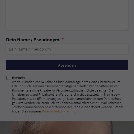
Dein Name / Pseudonym:
*
Nicht
ausfüllen!
Hinweis:
Wenn Du noch nicht 14 Jahre alt bist, dann frage bitte Deine Eltern zuvor um
Erlaubnis, ob Du Deinen Kommentar abgeben darfst. Wir behalten uns vor,
Kommentare ohne Angabe von Gründen zu löschen. Bitte beachten Sie
Urheberrecht und Privatsphäre; Werbung ist nicht gestattet. Ihr Name bzw.
Pseudonym wird öffentlich angezeigt; Nachnamen können zum Datenschutz
gekürzt werden. Zu Ihrem Schutz können Kontaktdaten wie E-Mail-Adressen,
Telefonnummern oder Anschriften von der Redaktion entfernt werden. Details
finden Sie in unserer
Datenschutzerklärung
.