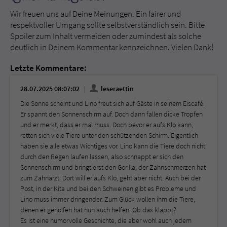
Wir freuen uns auf Deine Meinungen. Ein fairer und
respektvoller Umgang sollte selbstverständlich sein. Bitte
Spoiler zum Inhalt vermeiden oder zumindest als solche
deutlich in Deinem Kommentar kennzeichnen. Vielen Dank!
Letzte Kommentare:
28.07.2025 08:07:02
leseraettin
Die Sonne scheint und Lino freut sich auf Gäste in seinem Eiscafé.
Er spannt den Sonnenschirm auf. Doch dann fallen dicke Tropfen
und er merkt, dass er mal muss. Doch bevor er aufs Klo kann,
retten sich viele Tiere unter den schützenden Schirm. Eigentlich
haben sie alle etwas Wichtiges vor. Lino kann die Tiere doch nicht
durch den Regen laufen lassen, also schnappt er sich den
Sonnenschirm und bringt erst den Gorilla, der Zahnschmerzen hat
zum Zahnarzt. Dort will er aufs Klo, geht aber nicht. Auch bei der
Post, in der Kita und bei den Schweinen gibt es Probleme und
Lino muss immer dringender. Zum Glück wollen ihm die Tiere,
denen er geholfen hat nun auch helfen. Ob das klappt?
Es ist eine humorvolle Geschichte, die aber wohl auch jedem