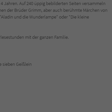
b 4 Jahren. Auf 240 üppig bebilderten Seiten versammeln
chen der Brüder Grimm, aber auch berühmte Märchen von
Name
tx_pwcomments_ahash
 "Aladin und die Wunderlampe" oder "Die kleine
Anbieter
Literatur-Couch Medien GmbH & Co. KG
Laufzeit
1 Jahr
lesestunden mit der ganzen Familie.
Zweck
Cookie für Kommentare einzelner Buchtitel
Name
fe_typo_user
 sieben Geißlein
Anbieter
Literatur-Couch Medien GmbH & Co. KG
Laufzeit
Session
Dieses Cookie gewährleistet die Kommunikation der
Webseite mit dem Benutzer. Es wird benötigt um z. B.
Zweck
den Sicherheitscode des Kontaktformulars zu