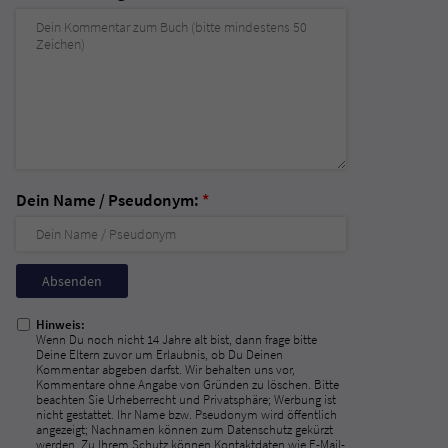
Dein Name / Pseudonym:
*
Nicht
ausfüllen!
Hinweis:
Wenn Du noch nicht 14 Jahre alt bist, dann frage bitte
Deine Eltern zuvor um Erlaubnis, ob Du Deinen
Kommentar abgeben darfst. Wir behalten uns vor,
Kommentare ohne Angabe von Gründen zu löschen. Bitte
beachten Sie Urheberrecht und Privatsphäre; Werbung ist
nicht gestattet. Ihr Name bzw. Pseudonym wird öffentlich
angezeigt; Nachnamen können zum Datenschutz gekürzt
werden. Zu Ihrem Schutz können Kontaktdaten wie E-Mail-