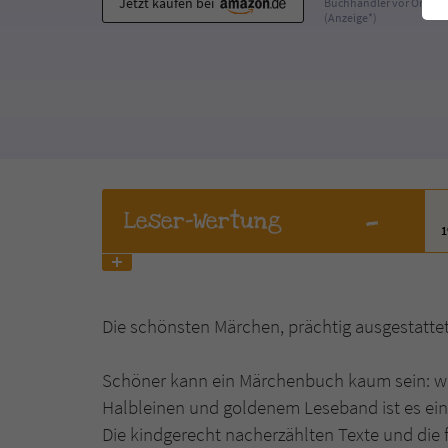
Jetzt kaufen bei
Buchhändler vor Ort
(Anzeige*)
-
Leser
-Wertung
Die schönsten Märchen, prächtig ausgestatte
Schöner kann ein Märchenbuch kaum sein: we
Halbleinen und goldenem Leseband ist es ein
Die kindgerecht nacherzählten Texte und die 