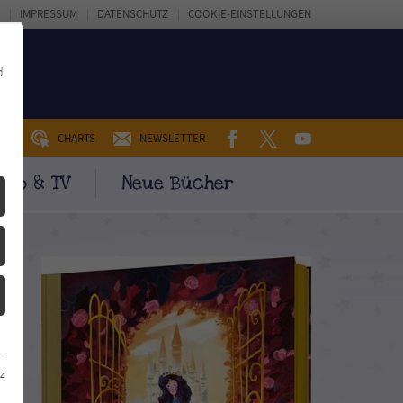
IMPRESSUM
DATENSCHUTZ
COOKIE-EINSTELLUNGEN
d
FACEBOOK
TWITTER
YOUTUBE
UM
CHARTS
NEWSLETTER
ino & TV
Neue Bücher
z