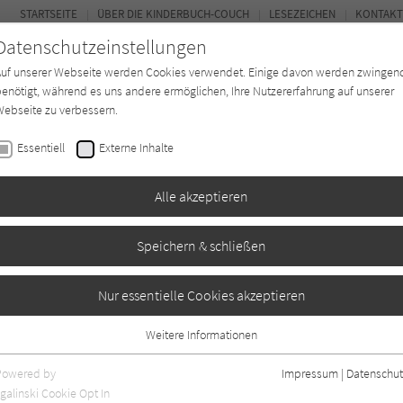
STARTSEITE
ÜBER DIE KINDERBUCH-COUCH
LESEZEICHEN
KONTAKT
Datenschutzeinstellungen
Auf unserer Webseite werden Cookies verwendet. Einige davon werden zwingen
enötigt, während es uns andere ermöglichen, Ihre Nutzererfahrung auf unserer
ebseite zu verbessern.
FOR
Essentiell
Externe Inhalte
Autor*in
Verlage
Magazin
K
Alle akzeptieren
Speichern & schließen
ener Märchenschatz
Nur essentielle Cookies akzeptieren
Weitere Informationen
gaben
0
Essentiell
Essentielle Cookies werden für grundlegende Funktionen der Webseite
Powered by
Impressum
|
Datenschut
benötigt. Dadurch ist gewährleistet, dass die Webseite einwandfrei
galinski Cookie Opt In