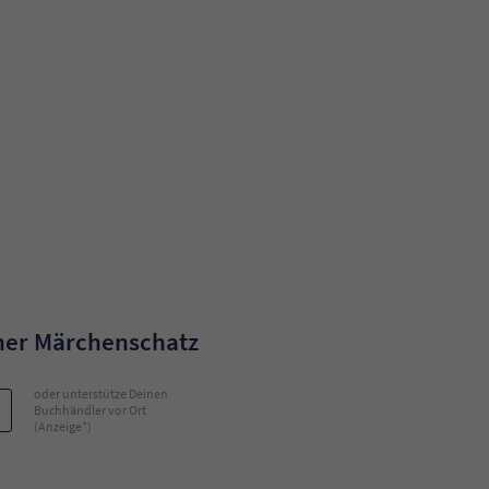
ner Märchenschatz
oder unterstütze Deinen
Buchhändler vor Ort
(Anzeige*)