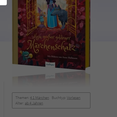
Themen:
4.1 Märchen
Buchtyp:
Vorlesen
Alter:
ab 4 Jahren