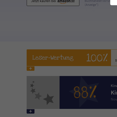
Jetzt kaufen bei
Buchhändler vor Ort
(Anzeige*)
100%
Leser
-Wertung
88%
Kin
Ki
Nov