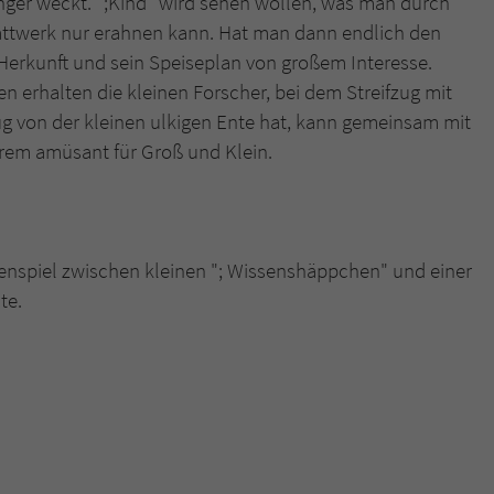
ger weckt. ";Kind" wird sehen wollen, was man durch
ttwerk nur erahnen kann. Hat man dann endlich den
 Herkunft und sein Speiseplan von großem Interesse.
n erhalten die kleinen Forscher, bei dem Streifzug mit
g von der kleinen ulkigen Ente hat, kann gemeinsam mit
rem amüsant für Groß und Klein.
menspiel zwischen kleinen "; Wissenshäppchen" und einer
te.