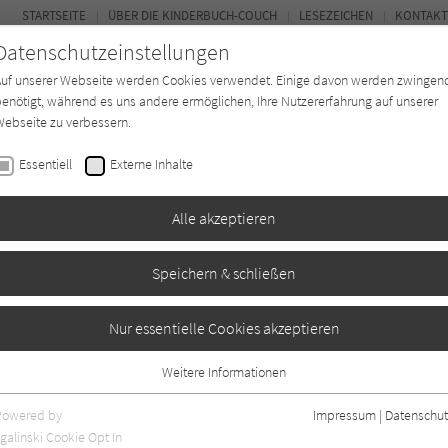
STARTSEITE
ÜBER DIE KINDERBUCH-COUCH
LESEZEICHEN
KONTAKT
Datenschutzeinstellungen
Auf unserer Webseite werden Cookies verwendet. Einige davon werden zwingen
enötigt, während es uns andere ermöglichen, Ihre Nutzererfahrung auf unserer
ebseite zu verbessern.
FOR
Essentiell
Externe Inhalte
Autor*in
Verlage
Magazin
K
Alle akzeptieren
Speichern & schließen
Nur essentielle Cookies akzeptieren
Weitere Informationen
Essentiell
Essentielle Cookies werden für grundlegende Funktionen der Webseite
Powered by
Impressum
|
Datenschut
benötigt. Dadurch ist gewährleistet, dass die Webseite einwandfrei
galinski Cookie Opt In