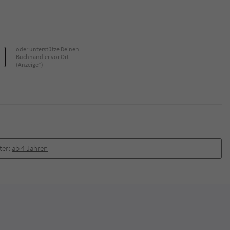
oder unterstütze Deinen
Buchhändler vor Ort
(Anzeige*)
ter:
ab 4 Jahren