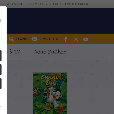
IMPRESSUM
DATENSCHUTZ
COOKIE-EINSTELLUNGEN
d
FACEBOOK
TWITTER
YOUTUBE
UM
CHARTS
NEWSLETTER
ino & TV
Neue Bücher
z