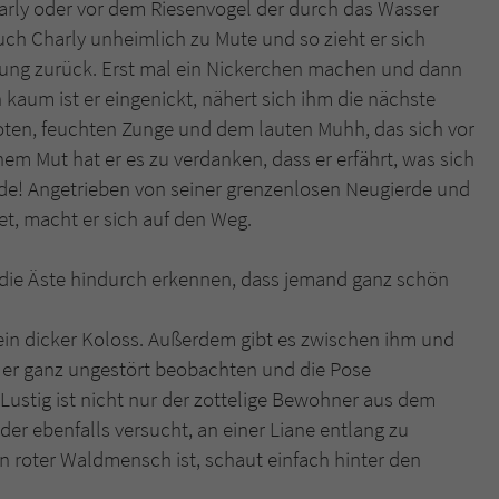
arly oder vor dem Riesenvogel der durch das Wasser
überprüfen.
uch Charly unheimlich zu Mute und so zieht er sich
hung zurück. Erst mal ein Nickerchen machen und dann
 kaum ist er eingenickt, nähert sich ihm die nächste
aroten, feuchten Zunge und dem lauten Muhh, das sich vor
m Mut hat er es zu verdanken, dass er erfährt, was sich
ände! Angetrieben von seiner grenzenlosen Neugierde und
et, macht er sich auf den Weg.
ie Äste hindurch erkennen, dass jemand ganz schön
o ein dicker Koloss. Außerdem gibt es zwischen ihm und
 er ganz ungestört beobachten und die Pose
Lustig ist nicht nur der zottelige Bewohner aus dem
er ebenfalls versucht, an einer Liane entlang zu
ein roter Waldmensch ist, schaut einfach hinter den