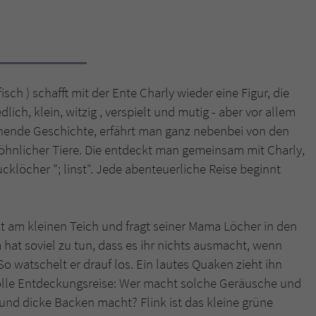
Name
tx_pwcomments_ahash
Anbieter
Literatur-Couch Medien GmbH & Co. KG
sch ) schafft mit der Ente Charly wieder eine Figur, die
Laufzeit
1 Jahr
ich, klein, witzig , verspielt und mutig - aber vor allem
pannende Geschichte, erfährt man ganz nebenbei von den
Zweck
Cookie für Kommentare einzelner Buchtitel
licher Tiere. Die entdeckt man gemeinsam mit Charly,
klöcher "; linst". Jede abenteuerliche Reise beginnt
Name
fe_typo_user
Anbieter
Literatur-Couch Medien GmbH & Co. KG
tzt am kleinen Teich und fragt seiner Mama Löcher in den
Laufzeit
Session
 hat soviel zu tun, dass es ihr nichts ausmacht, wenn
o watschelt er drauf los. Ein lautes Quaken zieht ihn
Dieses Cookie gewährleistet die Kommunikation der
lle Entdeckungsreise: Wer macht solche Geräusche und
Webseite mit dem Benutzer. Es wird benötigt um z. B.
Zweck
t und dicke Backen macht? Flink ist das kleine grüne
den Sicherheitscode des Kontaktformulars zu