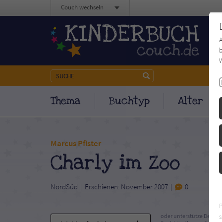
Couch wechseln
b
W
Thema
Buchtyp
Alter
Marcus Pfister
Charly im Zoo
NordSüd
Erschienen: November 2007
0
s
oder unterstütze Deinen